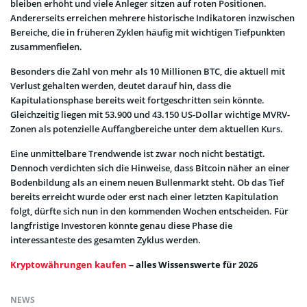
bleiben erhöht und viele Anleger sitzen auf roten Positionen.
Andererseits erreichen mehrere historische Indikatoren inzwischen
Bereiche, die in früheren Zyklen häufig mit wichtigen Tiefpunkten
zusammenfielen.
Besonders die Zahl von mehr als 10 Millionen BTC, die aktuell mit
Verlust gehalten werden, deutet darauf hin, dass die
Kapitulationsphase bereits weit fortgeschritten sein könnte.
Gleichzeitig liegen mit 53.900 und 43.150 US-Dollar wichtige MVRV-
Zonen als potenzielle Auffangbereiche unter dem aktuellen Kurs.
Eine unmittelbare Trendwende ist zwar noch nicht bestätigt.
Dennoch verdichten sich die Hinweise, dass Bitcoin näher an einer
Bodenbildung als an einem neuen Bullenmarkt steht. Ob das Tief
bereits erreicht wurde oder erst nach einer letzten Kapitulation
folgt, dürfte sich nun in den kommenden Wochen entscheiden. Für
langfristige Investoren könnte genau diese Phase die
interessanteste des gesamten Zyklus werden.
Kryptowährungen kaufen
– alles Wissenswerte für 2026
NEWS