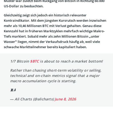
Muster war zuletzt beim Rückgang von Bitcoin in Richtung 60.000
US-Dollar zu beobachten.
Gleichzeitig zeigt sich jedoch ein historisch relevanter
Kontraindikator. Mit dem jüngsten Kursrutsch werden inzwischen
mehr als 10,46 Millionen BTC mit Verlust gehalten. Genau diese
Kennzahl hat in früheren Marktzyklen mehrfach wichtige Makro-
Tiefs markiert. Sobald mehr als zehn Millionen Bitcoin „unter
Wasser“ liegen, nimmt der Verkaufsdruck häufig ab, weil viele
schwache Marktteilnehmer bereits kapituliert haben.
1/7 Bitcoin
$BTC
is about to reach a market bottom!
Rather than chasing short-term volatility or selling,
technical and on-chain metrics signal that a major
macro accumulation cycle is starting.
🧵⬇️
— Ali Charts (@alicharts)
June 8, 2026