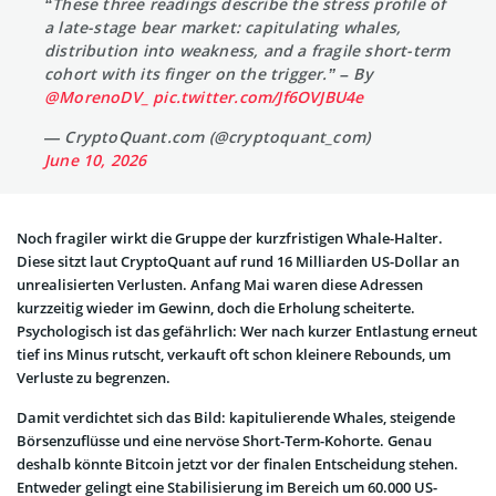
“These three readings describe the stress profile of
a late-stage bear market: capitulating whales,
distribution into weakness, and a fragile short-term
cohort with its finger on the trigger.” – By
@MorenoDV_
pic.twitter.com/Jf6OVJBU4e
— CryptoQuant.com (@cryptoquant_com)
June 10, 2026
Noch fragiler wirkt die Gruppe der kurzfristigen Whale-Halter.
Diese sitzt laut CryptoQuant auf rund 16 Milliarden US-Dollar an
unrealisierten Verlusten. Anfang Mai waren diese Adressen
kurzzeitig wieder im Gewinn, doch die Erholung scheiterte.
Psychologisch ist das gefährlich: Wer nach kurzer Entlastung erneut
tief ins Minus rutscht, verkauft oft schon kleinere Rebounds, um
Verluste zu begrenzen.
Damit verdichtet sich das Bild: kapitulierende Whales, steigende
Börsenzuflüsse und eine nervöse Short-Term-Kohorte. Genau
deshalb könnte Bitcoin jetzt vor der finalen Entscheidung stehen.
Entweder gelingt eine Stabilisierung im Bereich um 60.000 US-