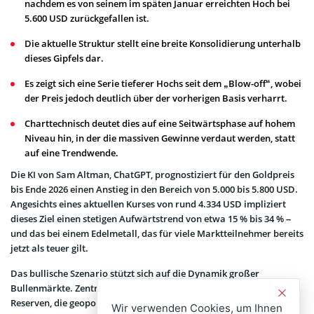
nachdem es von seinem im späten Januar erreichten Hoch bei
5.600 USD zurückgefallen ist.
Die aktuelle Struktur stellt eine breite Konsolidierung unterhalb
dieses Gipfels dar.
Es zeigt sich eine Serie tieferer Hochs seit dem „Blow-off“, wobei
der Preis jedoch deutlich über der vorherigen Basis verharrt.
Charttechnisch deutet dies auf eine Seitwärtsphase auf hohem
Niveau hin, in der die massiven Gewinne verdaut werden, statt
auf eine Trendwende.
Die KI von Sam Altman, ChatGPT, prognostiziert für den Goldpreis
bis Ende 2026 einen Anstieg in den Bereich von 5.000 bis 5.800 USD.
Angesichts eines aktuellen Kurses von rund 4.334 USD impliziert
dieses Ziel einen stetigen Aufwärtstrend von etwa 15 % bis 34 % –
und das bei einem Edelmetall, das für viele Marktteilnehmer bereits
jetzt als teuer gilt.
Das bullische Szenario stützt sich auf die Dynamik großer
Bullenmärkte. Zentralbanken diversifizieren weiterhin ihre
Reserven, die geopolitische Unsicherheit bleibt hoch und die
Wir verwenden Cookies, um Ihnen