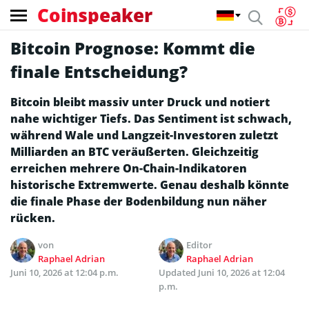
Coinspeaker
Bitcoin Prognose: Kommt die
finale Entscheidung?
Bitcoin bleibt massiv unter Druck und notiert
nahe wichtiger Tiefs. Das Sentiment ist schwach,
während Wale und Langzeit-Investoren zuletzt
Milliarden an BTC veräußerten. Gleichzeitig
erreichen mehrere On-Chain-Indikatoren
historische Extremwerte. Genau deshalb könnte
die finale Phase der Bodenbildung nun näher
rücken.
von
Editor
Raphael Adrian
Raphael Adrian
Juni 10, 2026 at 12:04 p.m.
Updated
Juni 10, 2026 at 12:04
p.m.