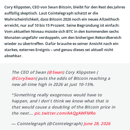
Cory Klippsten, CEO von Swan Bitcoin, bleibt für den Rest des Jahres
auffällig skeptisch. Laut Cointelegraph schätzt er die
Wahrscheinlichkeit, dass Bitcoin 2026 noch ein neues Allzeithoch
erreicht, nur auf 10 bis 15 Prozent. Seine Begründung ist einfach:
Vom aktuellen Niveau müsste sich BTC in den kommenden sechs
Monaten ungefähr verdoppeln, um den bisherigen Rekordbereich
wieder zu übertreffen. Dafür brauche es seiner Ansicht nach ein
starkes, externes Ereignis – und genau dieses sei aktuell nicht
absehbar.
The CEO of Swan (
@Swan
) Cory Klippsten (
@CorySwan
) puts the odds of Bitcoin reaching a
new all-time high in 2026 at just 10-15%.
“Something really exogenous would have to
happen, and I don’t think we know what that is
that would cause a doubling of the Bitcoin price in
the next…
pic.twitter.com/AAQgAWFMRo
— Cointelegraph (@Cointelegraph)
June 28, 2026