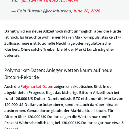
to…
pic.twitter.com/eZ7es79wEA
— Coin Bureau (@coinbureau)
June 28, 2026
Damit wird ein neues Allzeithoch nicht unmöglich, aber die Hürde
ist hoch. Es bräuchte wohl einen klaren Makro-Impuls, starke ETF-
Zuflüsse, neue institutionelle Nachfrage oder regulatorische
Klarheit. Ohne solche Treiber bleibt der Markt kurzfristig eher
defensiv.
Polymarket-Daten: Anleger wetten kaum auf neue
Bitcoin-Rekorde
Auch die
Polymarket-Daten
zeigen ein skeptisches Bild. In der
abgebildeten Prognose liegt das bisherige Bitcoin-Allzeithoch bei
rund 126.000 US-Dollar. Damit müsste BTC nicht nur die Marke von
120.000 US-Dollar zurückerobern, sondern auch darüber hinaus
ausbrechen. Genau daran glaubt der Markt aktuell kaum. Für
Bitcoin über 120.000 US-Dollar zeigen die Wetten nur rund 7
Prozent Wahrscheinlichkeit, bei 130.000 US-Dollar sogar nur etwa 5
Prozent.