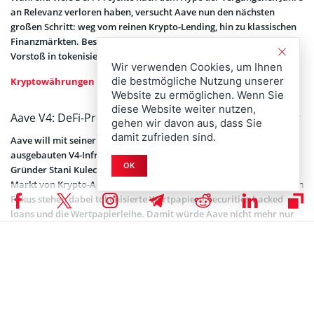
an Relevanz verloren haben, versucht Aave nun den nächsten
großen Schritt: weg vom reinen Krypto-Lending, hin zu klassischen
Finanzmärkten. Besonders spannend ist dabei der geplante
Vorstoß in tokenisierte Aktien und Wertpapierleihe.
Wir verwenden Cookies, um Ihnen
die bestmögliche Nutzung unserer
Kryptowährungen kaufen
– alles Wissenswerte für 2026
Website zu ermöglichen. Wenn Sie
diese Website weiter nutzen,
Aave V4: DeFi-Protokoll nimmt Billionenmarkt ins Visier
gehen wir davon aus, dass Sie
damit zufrieden sind.
Aave will mit seiner kommenden beziehungsweise weiter
ausgebauten V4-Infrastruktur deutlich größer denken als bisher.
OK
Gründer Stani Kulechov erklärte, dass Aave seinen adressierbaren
Markt von Krypto-Assets auf alle Anlageklassen erweitern wolle. Im
Fokus stehen dabei tokenisierte Wertpapiere, securities-backed
loans und die Wertpapierleihe. Damit würde Aave nicht mehr nur
als DeFi-Kreditmarkt für Stablecoins, ETH oder andere Krypto-
Assets auftreten, sondern als mögliche Infrastruktur für
traditionelle Finanzmärkte.
Aave Targets $4.6 Trillion Securities Lending Market
With Tokenized Stocks