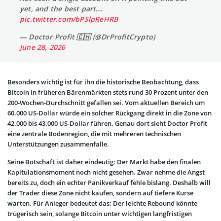
yet, and the best part…
pic.twitter.com/bPSlpReHRB
— Doctor Profit 🇨🇭 (@DrProfitCrypto)
June 28, 2026
Besonders wichtig ist für ihn die historische Beobachtung, dass
Bitcoin in früheren Bärenmärkten stets rund 30 Prozent unter den
200-Wochen-Durchschnitt gefallen sei. Vom aktuellen Bereich um
60.000 US-Dollar würde ein solcher Rückgang direkt in die Zone von
42.000 bis 43.000 US-Dollar führen. Genau dort sieht Doctor Profit
eine zentrale Bodenregion, die mit mehreren technischen
Unterstützungen zusammenfalle.
Seine Botschaft ist daher eindeutig: Der Markt habe den finalen
Kapitulationsmoment noch nicht gesehen. Zwar nehme die Angst
bereits zu, doch ein echter Panikverkauf fehle bislang. Deshalb will
der Trader diese Zone nicht kaufen, sondern auf tiefere Kurse
warten. Für Anleger bedeutet das: Der leichte Rebound könnte
trügerisch sein, solange Bitcoin unter wichtigen langfristigen