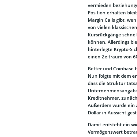
vermieden beziehungs
Position erhalten blei
Margin Calls gibt, wen
von vielen klassische
Kursrückgänge schnel
können. Allerdings bl
hinterlegte Krypto-Si
einen Zeitraum von 6
Better und Coinbase h
Nun folgte mit dem er
dass die Struktur tatsä
Unternehmensangaben 
Kreditnehmer, zunächs
Außerdem wurde ein a
Dollar in Aussicht geste
Damit entsteht ein wic
Vermögenswert betrac