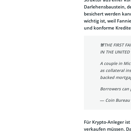
Darlehensbaustein, d
besichert werden kann
wichtig ist, weil Fan
und konforme Kredite
🚨THE FIRST F
IN THE UNITED
A couple in Mic
as collateral in
backed mortgag
Borrowers can
— Coin Bureau
Für Krypto-Anleger ist
verkaufen müssen. Da