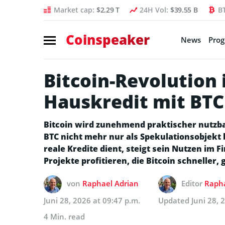
Market cap:
$2.29 T
24H Vol:
$39.55 B
B
Coinspeaker
News
Pro
Bitcoin-Revolution 
Hauskredit mit BTC 
Bitcoin wird zunehmend praktischer nutzba
BTC nicht mehr nur als Spekulationsobjekt b
reale Kredite dient, steigt sein Nutzen im
Projekte profitieren, die Bitcoin schneller,
von
Raphael Adrian
Editor
Rapha
Juni 28, 2026 at 09:47 p.m.
Updated
Juni 28, 
4 Min. read