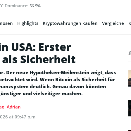
TC Dominance:
56.5%
gnosen
Highlights
Kryptowährungen kaufen
Vergleiche
K
in USA: Erster
als Sicherheit
r. Der neue Hypotheken-Meilenstein zeigt, dass
etrachtet wird. Wenn Bitcoin als Sicherheit für
 Finanzsystem deutlich. Genau davon könnten
 günstiger und vielseitiger machen.
el Adrian
2026 at 09:47 p.m.