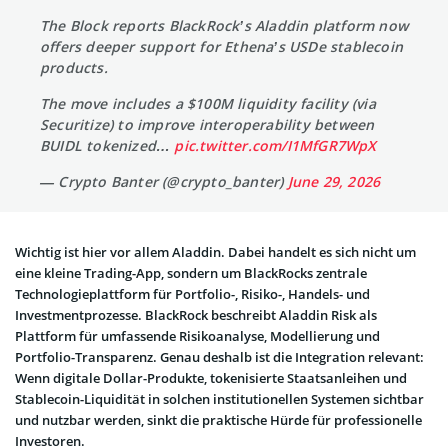
The Block reports BlackRock’s Aladdin platform now
offers deeper support for Ethena’s USDe stablecoin
products.
The move includes a $100M liquidity facility (via
Securitize) to improve interoperability between
BUIDL tokenized…
pic.twitter.com/I1MfGR7WpX
— Crypto Banter (@crypto_banter)
June 29, 2026
Wichtig ist hier vor allem Aladdin. Dabei handelt es sich nicht um
eine kleine Trading-App, sondern um BlackRocks zentrale
Technologieplattform für Portfolio-, Risiko-, Handels- und
Investmentprozesse. BlackRock beschreibt Aladdin Risk als
Plattform für umfassende Risikoanalyse, Modellierung und
Portfolio-Transparenz. Genau deshalb ist die Integration relevant:
Wenn digitale Dollar-Produkte, tokenisierte Staatsanleihen und
Stablecoin-Liquidität in solchen institutionellen Systemen sichtbar
und nutzbar werden, sinkt die praktische Hürde für professionelle
Investoren.