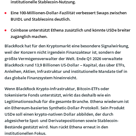
institutionelle Stablecoin-Nutzung.
Eine 100-Millionen-Dollar-Fazilität verbessert Swaps zwischen
BUIDL und Stablecoins deutlich.
Coinbase unterstützt Ethena zusätzlich und könnte USDe breiter
zugänglich machen.
BlackRock hat für den Kryptomarkt eine besondere Signalwirkung,
weil der Konzern nicht irgendein Finanzakteur ist, sondern der
größte Vermögensverwalter der Welt. Ende Q1 2026 verwaltete
BlackRock rund 13,9 Billionen US-Dollar – Kapital, das über ETFs,
Anleihen, Aktien, Infrastruktur und institutionelle Mandate tief in
das globale Finanzsystem hineinreicht.
Wenn BlackRock Krypto-Infrastruktur, Bitcoin-ETFs oder
tokenisierte Fonds unterstützt, wirkt das deshalb wie ein
Legitimationsschub für die gesamte Branche. Ethena wiederum ist
ein Ethereum-basiertes Synthetic-Dollar-Protokoll. Sein Produkt
USDe soll einen krypto-nativen Dollar abbilden, der durch
abgesicherte Spot- und Derivatepositionen sowie Stablecoin-
Bestände gestützt wird. Nun rückt Ethena erneut in den
institutionellen Fokus.