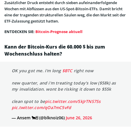
Zusätzlicher Druck entsteht durch sieben aufeinanderfolgende
Wochen mit Abflüssen aus den US-Spot-Bitcoin-ETFs. Damit bricht
eine der tragenden strukturellen Säulen weg, die den Markt seit der
ETF-Zulassung gestützt hatten.
ENTDECKEN SIE:
Bitcoin-Prognose aktuell
Kann der Bitcoin-Kurs die 60.000 $ bis zum
Wochenschluss halten?
OK you got me. i'm long
$BTC
right now
new quarter, and i'm treating today's low ($58k) as
my invalidation. wont be risking it down to $55k
clean spot to be
pic.twitter.com/SkJrTNS7Ss
pic.twitter.com/qOa7mC5vFd
— Ansem 🐂🀄️ (@blknoiz06)
June 26, 2026