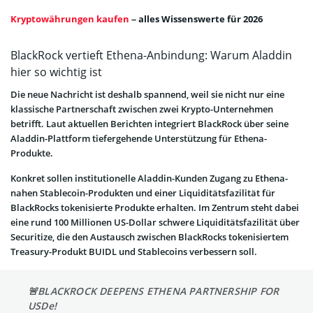
Kryptowährungen kaufen
– alles Wissenswerte für 2026
BlackRock vertieft Ethena-Anbindung: Warum Aladdin
hier so wichtig ist
Die neue Nachricht ist deshalb spannend, weil sie nicht nur eine
klassische Partnerschaft zwischen zwei Krypto-Unternehmen
betrifft. Laut aktuellen Berichten integriert BlackRock über seine
Aladdin-Plattform tiefergehende Unterstützung für Ethena-
Produkte.
Konkret sollen institutionelle Aladdin-Kunden Zugang zu Ethena-
nahen Stablecoin-Produkten und einer Liquiditätsfazilität für
BlackRocks tokenisierte Produkte erhalten. Im Zentrum steht dabei
eine rund 100 Millionen US-Dollar schwere Liquiditätsfazilität über
Securitize, die den Austausch zwischen BlackRocks tokenisiertem
Treasury-Produkt BUIDL und Stablecoins verbessern soll.
🚨BLACKROCK DEEPENS ETHENA PARTNERSHIP FOR
USDe!