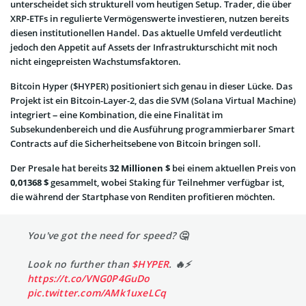
unterscheidet sich strukturell vom heutigen Setup. Trader, die über
XRP-ETFs in regulierte Vermögenswerte investieren, nutzen bereits
diesen institutionellen Handel. Das aktuelle Umfeld verdeutlicht
jedoch den Appetit auf Assets der Infrastrukturschicht mit noch
nicht eingepreisten Wachstumsfaktoren.
Bitcoin Hyper ($HYPER) positioniert sich genau in dieser Lücke. Das
Projekt ist ein Bitcoin-Layer-2, das die SVM (Solana Virtual Machine)
integriert – eine Kombination, die eine Finalität im
Subsekundenbereich und die Ausführung programmierbarer Smart
Contracts auf die Sicherheitsebene von Bitcoin bringen soll.
Der Presale hat bereits
32 Millionen $
bei einem aktuellen Preis von
0,01368 $
gesammelt, wobei Staking für Teilnehmer verfügbar ist,
die während der Startphase von Renditen profitieren möchten.
You've got the need for speed? 🤔
Look no further than
$HYPER
. 🔥⚡️
https://t.co/VNG0P4GuDo
pic.twitter.com/AMk1uxeLCq