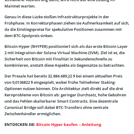
Mainnet warten.
Genau in diese Lücke stoßen Infrastrukturprojekte in der
Frühphase. In Korrekturphasen ziehen sie Aufmerksamkeit auf sich,
da die Einstiegspreise für spekulative Positionen zusammen mit
dem BTC-Spotpreis sinken.
Bitcoin Hyper ($HYPER) positioniert sich als das erste Bitcoin Layer
2 mit Integration der Solana Virtual Machine (SVM). Ziel ist es, die
Sicherheit von Bitcoin mit Finalität in Sekundenschnelle zu
kombinieren, anstatt diese Aspekte als Gegensätze zu betrachten.
Der Presale hat bereits 32.884.689,22 $ bei einem aktuellen Preis
von 0,0136822 $ eingespielt, wobei frühe Teilnehmer Staking-
Optionen nutzen können. Die Architektur zielt direkt auf die drei
Kernprobleme von Bitcoin ab: geringer Durchsatz, hohe Gebühren
und das Fehlen skalierbarer Smart Contracts. Eine dezentrale
Canonical Bridge soll dabei BTC-Transfers ohne zentrale
Zwischenhändler ermöglichen.
ENTDECKEN SIE:
Bitcoin Hyper kaufen – Anleitung