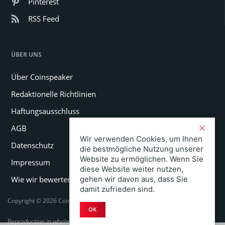
Pinterest
RSS Feed
ÜBER UNS
Über Coinspeaker
Redaktionelle Richtlinien
Haftungsausschluss
AGB
Wir verwenden Cookies, um Ihnen
Datenschutz
die bestmögliche Nutzung unserer
Website zu ermöglichen. Wenn Sie
Impressum
diese Website weiter nutzen,
Wie wir bewerten
gehen wir davon aus, dass Sie
damit zufrieden sind.
Copyright © 2026 Coinspeaker LTD. All rights reserved.
OK
Reproduction in whole or in part in any form or medium without express