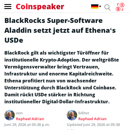
Coinspeaker
BlackRocks Super-Software
Aladdin setzt jetzt auf Ethena‘s
USDe
BlackRock gilt als wichtigster Türöffner für
institutionelle Krypto-Adoption. Der weltgrößte
Vermögensverwalter bringt Vertrauen,
Infrastruktur und enorme Kapitalreichweite.
Ethena profitiert nun von wachsender
Unterstützung durch BlackRock und Coinbase.
Damit rückt USDe stärker in Richtung
institutioneller Digital-Dollar-Infrastruktur.
von
Editor
Raphael Adrian
Raphael Adrian
Juni 29, 2026 at 05:38 p.m.
Updated
Juni 29, 2026 at 05:38