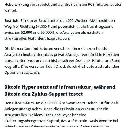
Hebelwirkung verarbeitet und auf die nächsten PCE-Inflationsdaten
wartet.
Bearish:
Ein klarer Bruch unter den 200-Wochen-MA macht den
Weg frei Richtung 54.000 $ und potenziell in die Nachfragezone
zwischen 52.000 und 55.000 $, die Analysten als nächsten
strukturellen Halt identifiziert haben.
Die Momentum-Indikatoren verschlechtern sich zusehends.
Analysten beobachten, dass private Anleger verstärkt in KI-Aktien
umschichten, wodurch ein historisch verlässlicher Käufer am Rand
wegfällt. Dies verschärft den Druck durch die heute auslaufenden
Optionen zusätzlich.
Bitcoin Hyper setzt auf Infrastruktur, während
Bitcoin den Zyklus-Support testet
Den Bitcoin-Kurs um die 60.000 $ schwanken zu sehen, ist für viele
Anleger unangenehm. Doch die Preisaktion verdeutlicht ein
strukturelles Problem: Der Base Layer hat eine
Skalierungsobergrenze. Kapital, das auf Bitcoin-Basis Rendite bei
schnellerer Ausführung sucht, wird nicht auf eine Lösung im