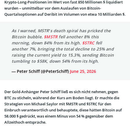
Krypto-Long-Positionen im Wert von fast 850 Millionen $ liquidiert
wurden – unmittelbar vor dem Auslaufen von Bitcoin-
Quartalsoptionen auf Deribit im Volumen von etwa 10 Milliarden $.
As I warned, MSTR’s death spiral has pricked the
Bitcoin bubble.
$MSTR
fell another 8% this
morning, down 84% from its high.
$STRC
fell
another 7%, bringing the total decline to 25% and
raising the current yield to 15.3%, sending Bitcoin
tumbling to $58K, down 54% from its high.
— Peter Schiff (@PeterSchiff)
June 25, 2026
Der Gold-Anhänger Peter Schiff ließ es sich nicht nehmen, gegen
BTC zu sticheln, während der Kurs am Boden liegt. Er machte die
Strategien von Michael Saylor mit $MSTR und $STRC für den
Einbruch verantwortlich und behauptete, diese hätten Bitcoin auf
58.000 $ gedrückt, was einem Minus von 54 % gegenüber dem
Allzeithoch entspräche.