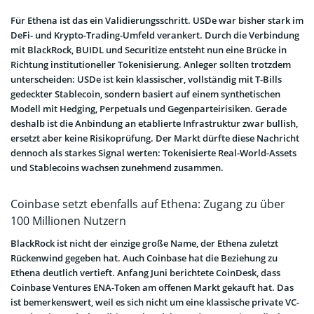
Für Ethena ist das ein Validierungsschritt. USDe war bisher stark im
DeFi- und Krypto-Trading-Umfeld verankert. Durch die Verbindung
mit BlackRock, BUIDL und Securitize entsteht nun eine Brücke in
Richtung institutioneller Tokenisierung. Anleger sollten trotzdem
unterscheiden: USDe ist kein klassischer, vollständig mit T-Bills
gedeckter Stablecoin, sondern basiert auf einem synthetischen
Modell mit Hedging, Perpetuals und Gegenparteirisiken. Gerade
deshalb ist die Anbindung an etablierte Infrastruktur zwar bullish,
ersetzt aber keine Risikoprüfung. Der Markt dürfte diese Nachricht
dennoch als starkes Signal werten: Tokenisierte Real-World-Assets
und Stablecoins wachsen zunehmend zusammen.
Coinbase setzt ebenfalls auf Ethena: Zugang zu über
100 Millionen Nutzern
BlackRock ist nicht der einzige große Name, der Ethena zuletzt
Rückenwind gegeben hat. Auch Coinbase hat die Beziehung zu
Ethena deutlich vertieft. Anfang Juni berichtete CoinDesk, dass
Coinbase Ventures ENA-Token am offenen Markt gekauft hat. Das
ist bemerkenswert, weil es sich nicht um eine klassische private VC-