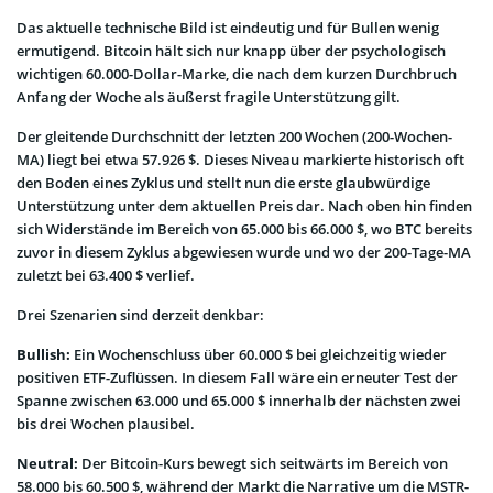
Das aktuelle technische Bild ist eindeutig und für Bullen wenig
ermutigend. Bitcoin hält sich nur knapp über der psychologisch
wichtigen 60.000-Dollar-Marke, die nach dem kurzen Durchbruch
Anfang der Woche als äußerst fragile Unterstützung gilt.
Der gleitende Durchschnitt der letzten 200 Wochen (200-Wochen-
MA) liegt bei etwa 57.926 $. Dieses Niveau markierte historisch oft
den Boden eines Zyklus und stellt nun die erste glaubwürdige
Unterstützung unter dem aktuellen Preis dar. Nach oben hin finden
sich Widerstände im Bereich von 65.000 bis 66.000 $, wo BTC bereits
zuvor in diesem Zyklus abgewiesen wurde und wo der 200-Tage-MA
zuletzt bei 63.400 $ verlief.
Drei Szenarien sind derzeit denkbar:
Bullish:
Ein Wochenschluss über 60.000 $ bei gleichzeitig wieder
positiven ETF-Zuflüssen. In diesem Fall wäre ein erneuter Test der
Spanne zwischen 63.000 und 65.000 $ innerhalb der nächsten zwei
bis drei Wochen plausibel.
Neutral:
Der Bitcoin-Kurs bewegt sich seitwärts im Bereich von
58.000 bis 60.500 $, während der Markt die Narrative um die MSTR-