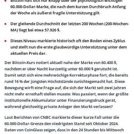
Bitcoin hält sich nur knapp über der psychologisch wichtigen
60.000-Dollar-Marke, die nach dem kurzen Durchbruch Anfang
der Woche als äußerst fragile Unterstützung gilt.
Der gleitende Durchschnitt der letzten 200 Wochen (200-Wochen-
MA) liegt bei etwa 57.926 $.
Dieses Niveau markierte historisch oft den Boden eines Zyklus
und stellt nun die erste glaubwürdige Unterstützung unter dem
aktuellen Preis dar.
Der Bitcoin-Kurs notiert aktuell nahe der Marke von 60.400 $,
nachdem er über Nacht kurzzeitig unter 60.000 $ gerutscht ist.
Damit setzt sich eine mehrwöchige Korrekturphase fort, die bereits
rund 16 % der jüngsten Höchststände zunichtegemacht hat. Diese
Bewegung wirft eine Frage auf, die sich der Markt seit zwei Jahren
nicht mehr ernsthaft stellen musste: Was passiert, wenn der größte
institutionelle Akkumulator unter Finanzierungsdruck gerät,
während gleichzeitig private Anleger den Markt verlassen?
Laut Berichten von CNBC markierte dieser kurze Fall unter die
60.000-Dollar-Grenze den niedrigsten Stand seit Oktober 2024.
Daten von CoinGlass zeigen, dass in den 24 Stunden bis Mittwoch