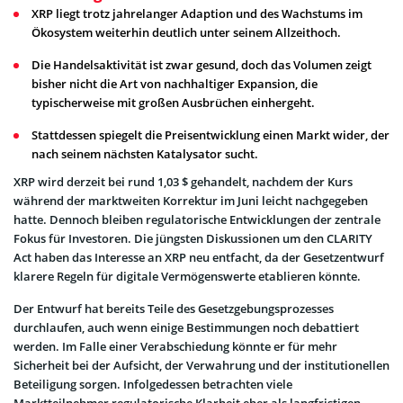
XRP liegt trotz jahrelanger Adaption und des Wachstums im
Ökosystem weiterhin deutlich unter seinem Allzeithoch.
Die Handelsaktivität ist zwar gesund, doch das Volumen zeigt
bisher nicht die Art von nachhaltiger Expansion, die
typischerweise mit großen Ausbrüchen einhergeht.
Stattdessen spiegelt die Preisentwicklung einen Markt wider, der
nach seinem nächsten Katalysator sucht.
XRP wird derzeit bei rund 1,03 $ gehandelt, nachdem der Kurs
während der marktweiten Korrektur im Juni leicht nachgegeben
hatte. Dennoch bleiben regulatorische Entwicklungen der zentrale
Fokus für Investoren. Die jüngsten Diskussionen um den CLARITY
Act haben das Interesse an XRP neu entfacht, da der Gesetzentwurf
klarere Regeln für digitale Vermögenswerte etablieren könnte.
Der Entwurf hat bereits Teile des Gesetzgebungsprozesses
durchlaufen, auch wenn einige Bestimmungen noch debattiert
werden. Im Falle einer Verabschiedung könnte er für mehr
Sicherheit bei der Aufsicht, der Verwahrung und der institutionellen
Beteiligung sorgen. Infolgedessen betrachten viele