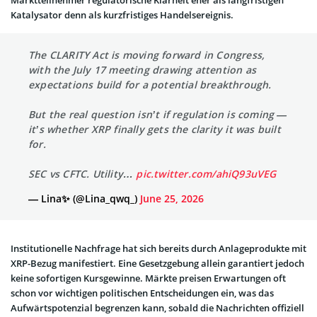
Marktteilnehmer regulatorische Klarheit eher als langfristigen
Katalysator denn als kurzfristiges Handelsereignis.
The CLARITY Act is moving forward in Congress,
with the July 17 meeting drawing attention as
expectations build for a potential breakthrough.
But the real question isn’t if regulation is coming —
it’s whether XRP finally gets the clarity it was built
for.
SEC vs CFTC. Utility…
pic.twitter.com/ahiQ93uVEG
— Lina✨ (@Lina_qwq_)
June 25, 2026
Institutionelle Nachfrage hat sich bereits durch Anlageprodukte mit
XRP-Bezug manifestiert. Eine Gesetzgebung allein garantiert jedoch
keine sofortigen Kursgewinne. Märkte preisen Erwartungen oft
schon vor wichtigen politischen Entscheidungen ein, was das
Aufwärtspotenzial begrenzen kann, sobald die Nachrichten offiziell