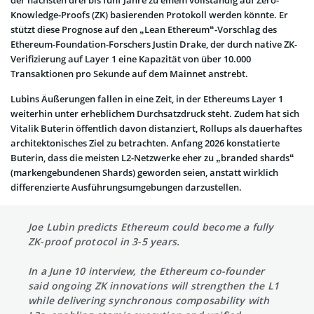
der nächsten drei bis fünf Jahre zu einem vollständig auf Zero-
Knowledge-Proofs (ZK) basierenden Protokoll werden könnte. Er
stützt diese Prognose auf den „Lean Ethereum“-Vorschlag des
Ethereum-Foundation-Forschers Justin Drake, der durch native ZK-
Verifizierung auf Layer 1 eine Kapazität von über 10.000
Transaktionen pro Sekunde auf dem Mainnet anstrebt.
Lubins Äußerungen fallen in eine Zeit, in der Ethereums Layer 1
weiterhin unter erheblichem Durchsatzdruck steht. Zudem hat sich
Vitalik Buterin öffentlich davon distanziert, Rollups als dauerhaftes
architektonisches Ziel zu betrachten. Anfang 2026 konstatierte
Buterin, dass die meisten L2-Netzwerke eher zu „branded shards“
(markengebundenen Shards) geworden seien, anstatt wirklich
differenzierte Ausführungsumgebungen darzustellen.
Joe Lubin predicts Ethereum could become a fully
ZK-proof protocol in 3-5 years.
In a June 10 interview, the Ethereum co-founder
said ongoing ZK innovations will strengthen the L1
while delivering synchronous composability with