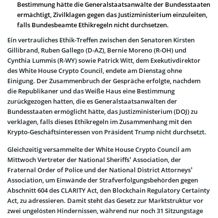
Bestimmung hätte die Generalstaatsanwälte der Bundesstaaten
ermächtigt, Zivilklagen gegen das Justizministerium einzuleiten,
falls Bundesbeamte Ethikregeln nicht durchsetzen.
Ein vertrauliches Ethik-Treffen zwischen den Senatoren Kirsten
Gillibrand, Ruben Gallego (D-AZ), Bernie Moreno (R-OH) und
Cynthia Lummis (R-WY) sowie Patrick Witt, dem Exekutivdirektor
des White House Crypto Council, endete am Dienstag ohne
Einigung. Der Zusammenbruch der Gespräche erfolgte, nachdem
die Republikaner und das Weiße Haus eine Bestimmung
zurückgezogen hatten, die es Generalstaatsanwälten der
Bundesstaaten ermöglicht hätte, das Justizministerium (DOJ) zu
verklagen, falls dieses Ethikregeln im Zusammenhang mit den
Krypto-Geschäftsinteressen von Präsident Trump nicht durchsetzt.
Gleichzeitig versammelte der White House Crypto Council am
Mittwoch Vertreter der National Sheriffs’ Association, der
Fraternal Order of Police und der National District Attorneys’
Association, um Einwände der Strafverfolgungsbehörden gegen
Abschnitt 604 des CLARITY Act, den Blockchain Regulatory Certainty
Act, zu adressieren. Damit steht das Gesetz zur Marktstruktur vor
zwei ungelösten Hindernissen, während nur noch 31 Sitzungstage