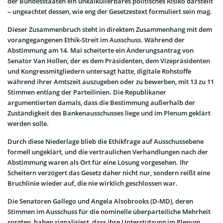
der Bundesstaaten ein unkalkulierbares politisches Risiko darstellt
– ungeachtet dessen, wie eng der Gesetzestext formuliert sein mag.
Dieser Zusammenbruch steht in direktem Zusammenhang mit dem
vorangegangenen Ethik-Streit im Ausschuss. Während der
Abstimmung am 14. Mai scheiterte ein Änderungsantrag von
Senator Van Hollen, der es dem Präsidenten, dem Vizepräsidenten
und Kongressmitgliedern untersagt hätte, digitale Rohstoffe
während ihrer Amtszeit auszugeben oder zu bewerben, mit 13 zu 11
Stimmen entlang der Parteilinien. Die Republikaner
argumentierten damals, dass die Bestimmung außerhalb der
Zuständigkeit des Bankenausschusses liege und im Plenum geklärt
werden solle.
Durch diese Niederlage blieb die Ethikfrage auf Ausschussebene
formell ungeklärt, und die vertraulichen Verhandlungen nach der
Abstimmung waren als Ort für eine Lösung vorgesehen. Ihr
Scheitern verzögert das Gesetz daher nicht nur, sondern reißt eine
Bruchlinie wieder auf, die nie wirklich geschlossen war.
Die Senatoren Gallego und Angela Alsobrooks (D-MD), deren
Stimmen im Ausschuss für die nominelle überparteiliche Mehrheit
sorgten, haben signalisiert, dass ihre Unterstützung im Plenum