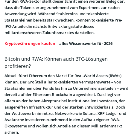
Für den RWA-Sektor stellt dieser Schritt einen weiteren Beleg dar,
dass die Tokenisierung zunehmend vom Experiment zur realen
Anwendung wird. Während Stablecoins und tokenisierte
Staatsanleihen bereits stark wachsen, könnten tokenisierte Pre-
IPO-Anteile die nächste Entwicklungsstufe dieses
milliardenschweren Zukunftsmarktes darstellen.
Kryptowährungen kaufen
– alles Wissenswerte für 2026
Bitcoin und RWA: Können auch BTC-Lösungen
profitieren?
Aktuell führt Ethereum den Markt für Real-World Assets (RWAs)
klar an. Der Großteil aller tokenisierten Vermögenswerte – von
Staatsanleihen über Fonds bis hin zu Unternehmensanteilen – wird
derzeit auf der Ethereum-Blockchain abgewickelt. Das liegt vor
allem an der hohen Akzeptanz bei institutionellen Investoren, der
ausgereiften Infrastruktur und der starken Entwicklerbasis. Doch
der Wettbewerb nimmt zu. Netzwerke wie Solana, XRP Ledger und
Avalanche investieren zunehmend in den Aufbau eigener RWA-
Ökosysteme und wollen sich Anteile an diesem Milliardenmarkt
sichern.