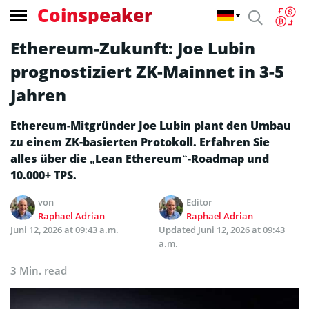
Coinspeaker
Ethereum-Zukunft: Joe Lubin
prognostiziert ZK-Mainnet in 3-5
Jahren
Ethereum-Mitgründer Joe Lubin plant den Umbau
zu einem ZK-basierten Protokoll. Erfahren Sie
alles über die „Lean Ethereum“-Roadmap und
10.000+ TPS.
von
Editor
Raphael Adrian
Raphael Adrian
Juni 12, 2026 at 09:43 a.m.
Updated
Juni 12, 2026 at 09:43
a.m.
3 Min. read