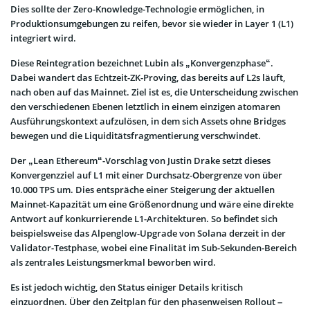
Dies sollte der Zero-Knowledge-Technologie ermöglichen, in
Produktionsumgebungen zu reifen, bevor sie wieder in Layer 1 (L1)
integriert wird.
Diese Reintegration bezeichnet Lubin als „Konvergenzphase“.
Dabei wandert das Echtzeit-ZK-Proving, das bereits auf L2s läuft,
nach oben auf das Mainnet. Ziel ist es, die Unterscheidung zwischen
den verschiedenen Ebenen letztlich in einem einzigen atomaren
Ausführungskontext aufzulösen, in dem sich Assets ohne Bridges
bewegen und die Liquiditätsfragmentierung verschwindet.
Der „Lean Ethereum“-Vorschlag von Justin Drake setzt dieses
Konvergenzziel auf L1 mit einer Durchsatz-Obergrenze von über
10.000 TPS um. Dies entspräche einer Steigerung der aktuellen
Mainnet-Kapazität um eine Größenordnung und wäre eine direkte
Antwort auf konkurrierende L1-Architekturen. So befindet sich
beispielsweise das Alpenglow-Upgrade von Solana derzeit in der
Validator-Testphase, wobei eine Finalität im Sub-Sekunden-Bereich
als zentrales Leistungsmerkmal beworben wird.
Es ist jedoch wichtig, den Status einiger Details kritisch
einzuordnen. Über den Zeitplan für den phasenweisen Rollout –