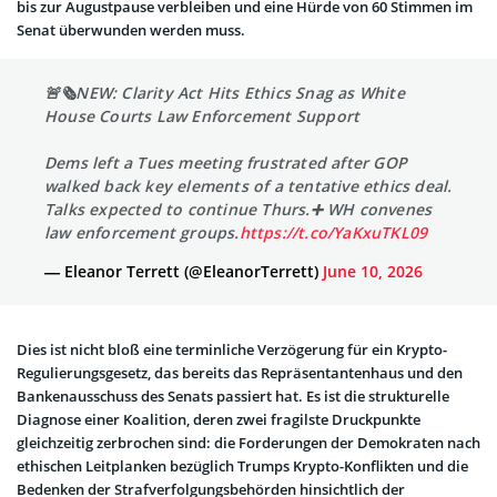
bis zur Augustpause verbleiben und eine Hürde von 60 Stimmen im
Senat überwunden werden muss.
🚨🗞️NEW: Clarity Act Hits Ethics Snag as White
House Courts Law Enforcement Support
Dems left a Tues meeting frustrated after GOP
walked back key elements of a tentative ethics deal.
Talks expected to continue Thurs.➕ WH convenes
law enforcement groups.
https://t.co/YaKxuTKL09
— Eleanor Terrett (@EleanorTerrett)
June 10, 2026
Dies ist nicht bloß eine terminliche Verzögerung für ein Krypto-
Regulierungsgesetz, das bereits das Repräsentantenhaus und den
Bankenausschuss des Senats passiert hat. Es ist die strukturelle
Diagnose einer Koalition, deren zwei fragilste Druckpunkte
gleichzeitig zerbrochen sind: die Forderungen der Demokraten nach
ethischen Leitplanken bezüglich Trumps Krypto-Konflikten und die
Bedenken der Strafverfolgungsbehörden hinsichtlich der