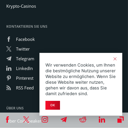
Krypto-Casinos
KONTAKTIEREN SIE UNS
Facebook
Twitter
Telegram
Wir verwenden Cookies, um Ihnen
LinkedIn
die bestmögliche Nutzung unserer
Website zu ermöglichen. Wenn Sie
Pinterest
diese Website weiter nutzen,
RSS Feed
gehen wir davon aus, dass Sie
damit zufrieden sind.
OK
ÜBER UNS
Über Coinspeaker