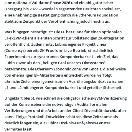
eine optionale Validator-Phase 2026 und ein obligatorischer
Übergang bis 2027 – wurde in ergänzenden Berichten spekuliert,
eine unabhängige Bestätigung durch die Ethereum Foundation
steht zum Zeitpunkt der Veröffentlichung jedoch noch aus.
Was hingegen bestätigt ist: Die EF hat Pläne für einen optionalen
L1-zkEVM-Client als ersten Schritt zur vollständigen ZK-Integration
veröffentlicht. Zudem nutzt Lubins eigenes Projekt Linea
(Consensys) bereits ZK-Proofs im Live-Betrieb, einschließlich
Experimenten zur synchronen Komponierbarkeit – ein Ziel, das
Lubin zuvor als den „heiligen Gral unseres Ökosystems“
bezeichnete. Die Ethereum Economic Zone von Gnosis, die teilweise
von ehemaligen EF-Mitarbeitern entwickelt wurde, verfolgt
ähnliche Ziele: einen gemeinsamen Ausführungskontext zwischen
L1 und L2 mit engerer Komponierbarkeit und geteilter Sicherheit.
Ungeklärt bleibt, wie schnell die obligatorische zkEVM-Verifizierung
auf der Konsensebene die notwendigen Audits, formalen
Verifizierungen und die Arbeit an der Client-Diversität durchlaufen
kann. Einige Protokoll-Entwickler schätzen diese Zeiträume als
deutlich länger ein, als Lubins Drei-bis-Fünf-Jahres-Fenster
vermuten lässt.