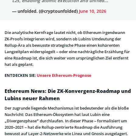
L2s, enabling atomic execution and unified…
— unfolded. (@cryptounfolded)
June 10, 2026
Die analytische Kernfrage lautet nicht, ob Ethereum irgendwann
ZK-Proofs integrieren wird, sondern ob Lubins Umdeutung der
Rollup-Ära als bewusste strategische Phase einen kohärenten
Langzeitplan widerspiegelt – oder eine nachträgliche Erzählung für
eine Roadmap ist, die sich weiter vom ursprünglichen Ziel entfernt
hat als geplant.
ENTDECKEN SIE:
Unsere Ethereum-Prognose
Ethereum News: Die ZK-Konvergenz-Roadmap und
Lubins neuer Rahmen
Der zugrunde liegende Mechanismus ist bedeutender als die bloße
Nachricht: Das Ethereum-Ökosystem hat laut Lubin eine
„Divergenzphase“ durchlaufen. In dieser Phase – formalisiert um
2020–2021 – hat die Rollup-zentrierte Roadmap die Ausführung
bewusst auf Layer-2-Netzwerke wie Linea und Gnosis ausgelagert.