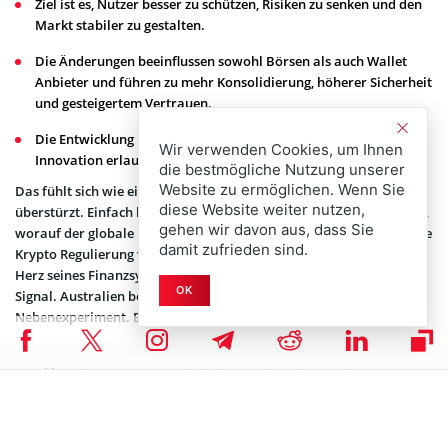
Ziel ist es, Nutzer besser zu schützen, Risiken zu senken und den
Markt stabiler zu gestalten.
Die Änderungen beeinflussen sowohl Börsen als auch Wallet
Anbieter und führen zu mehr Konsolidierung, höherer Sicherheit
und gesteigertem Vertrauen.
Die Entwicklung positioniert Australien als einen Standort, der
Wir verwenden Cookies, um Ihnen
Innovation erlaubt, aber strukturiert kontrolliert.
die bestmögliche Nutzung unserer
Website zu ermöglichen. Wenn Sie
Das fühlt sich wie ein Wendepunkt an. Nicht dramatisch. Nicht
diese Website weiter nutzen,
überstürzt. Einfach bestimmt. Und ehrlich gesagt ist das genau das,
gehen wir davon aus, dass Sie
worauf der globale Kryptomarkt gewartet hat. Australien treibt die
damit zufrieden sind.
Krypto Regulierung voran, indem es die Krypto Lizenzierung in das
Herz seines Finanzsystems stellt. Das ist die Schlagzeile. Das ist das
OK
Signal. Australien behandelt Krypto nicht länger als
Nebenexperiment. Es behandelt es wie Finanzwesen. Punkt.
🚨AUSTRALIA ADVANCES CRYPTO REGULATION
Australia is pushing ahead with a major overhaul of
digital asset rules, putting crypto licensing at the