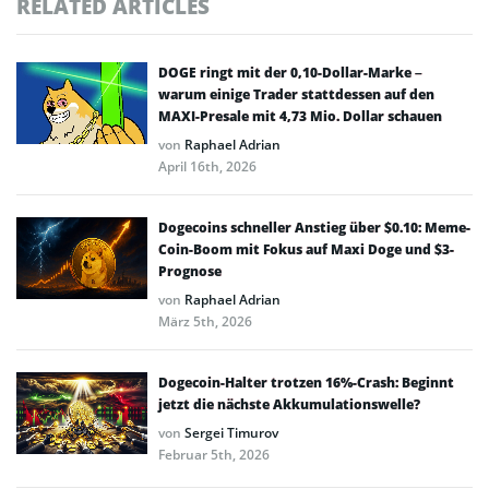
RELATED ARTICLES
DOGE ringt mit der 0,10-Dollar-Marke –
warum einige Trader stattdessen auf den
MAXI-Presale mit 4,73 Mio. Dollar schauen
von
Raphael Adrian
April 16th, 2026
Dogecoins schneller Anstieg über $0.10: Meme-
Coin-Boom mit Fokus auf Maxi Doge und $3-
Prognose
von
Raphael Adrian
März 5th, 2026
Dogecoin-Halter trotzen 16%-Crash: Beginnt
jetzt die nächste Akkumulationswelle?
von
Sergei Timurov
Februar 5th, 2026