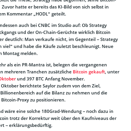
vor hatte er bereits das KI-Bild von sich selbst in
dem Kommentar „HODL“ geteilt.
 indessen auch bei CNBC im Studio auf: Ob Strategy
ckgangs und der On-Chain-Gerüchte wirklich Bitcoin
er deutlich: Man verkaufe nicht, im Gegenteil – Strategy
ch viel“ und habe die Käufe zuletzt beschleunigt. Neue
m Montag melden.
hr als ein PR-Mantra ist, belegen die vergangenen
 in mehreren Tranchen zusätzliche
Bitcoin gekauft
, unter
Oktober
und 397 BTC Anfang November.
Oktober berichtete Saylor zudem von dem Ziel,
n Billionenbereich auf die Bilanz zu nehmen und die
 Bitcoin-Proxy zu positionieren.
nd wäre eine solche 180Grad-Wendung – noch dazu in
tcoin trotz der Korrektur weit über den Kaufniveaus der
rt – erklärungsbedürftig.