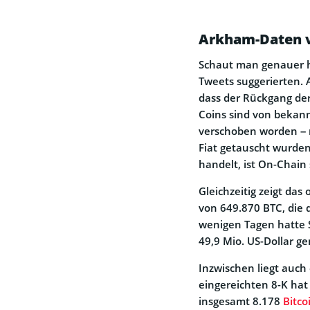
Arkham-Daten v
Schaut man genauer hin
Tweets suggerierten. 
dass der Rückgang de
Coins sind von bekann
verschoben worden – n
Fiat getauscht wurden
handelt, ist On-Chain 
Gleichzeitig zeigt das o
von 649.870 BTC, die 
wenigen Tagen hatte 
49,9 Mio. US-Dollar g
Inzwischen liegt auch
eingereichten 8-K ha
insgesamt 8.178
Bitco