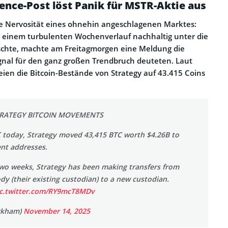
ence-Post löst Panik für MSTR-Aktie aus
die Nervosität eines ohnehin angeschlagenen Marktes:
 einem turbulenten Wochenverlauf nachhaltig unter die
tschte, machte am Freitagmorgen eine Meldung die
Signal für den ganz großen Trendbruch deuteten. Laut
eien die Bitcoin-Bestände von Strategy auf 43.415 Coins
TRATEGY BITCOIN MOVEMENTS
C today, Strategy moved 43,415 BTC worth $4.26B to
ent addresses.
two weeks, Strategy has been making transfers from
y (their existing custodian) to a new custodian.
ic.twitter.com/RY9mcT8MDv
rkham)
November 14, 2025