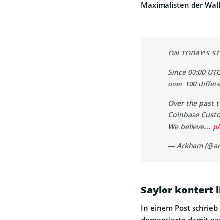
Maximalisten der Wall
ON TODAY’S S
Since 00:00 UT
over 100 differ
Over the past 
Coinbase Custod
We believe…
p
— Arkham (@a
Saylor kontert 
In einem Post schrieb S
dementierte damit exp