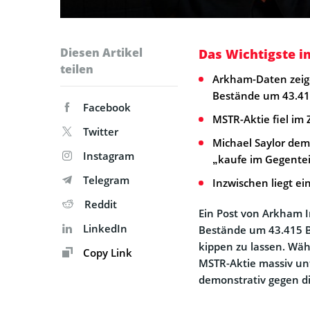
Diesen Artikel
Das Wichtigste i
teilen
Arkham-Daten zeige
Bestände um 43.41
Facebook
MSTR-Aktie fiel im 
Twitter
Michael Saylor dem
Instagram
„kaufe im Gegentei
Telegram
Inzwischen liegt ei
Reddit
Ein Post von Arkham I
LinkedIn
Bestände um 43.415 B
kippen zu lassen. Währ
Copy Link
MSTR-Aktie massiv unt
demonstrativ gegen di