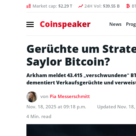
Market cap:
$2.29 T
24H Vol:
$39.55 B
B
Coinspeaker
News
Pro
Gerüchte um Strate
Saylor Bitcoin?
Arkham meldet 43.415 „verschwundene“ BTC 
dementiert Verkaufsgerüchte und verweist
von
Pia Messerschmitt
Nov. 18, 2025 at 09:18 p.m.
Updated
Nov. 18,
4 Min. read