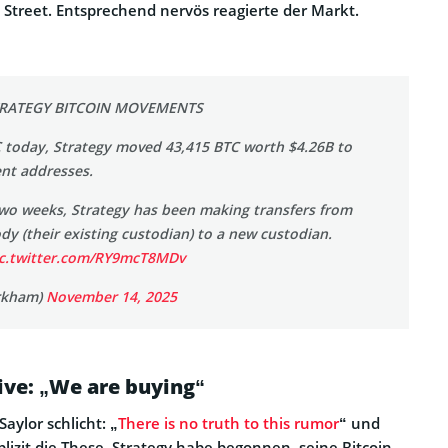
 Street. Entsprechend nervös reagierte der Markt.
TRATEGY BITCOIN MOVEMENTS
C today, Strategy moved 43,415 BTC worth $4.26B to
ent addresses.
two weeks, Strategy has been making transfers from
y (their existing custodian) to a new custodian.
ic.twitter.com/RY9mcT8MDv
rkham)
November 14, 2025
live: „We are buying“
aylor schlicht: „
There is no truth to this rumor
“ und
lizit die These, Strategy habe begonnen, seine Bitcoin-