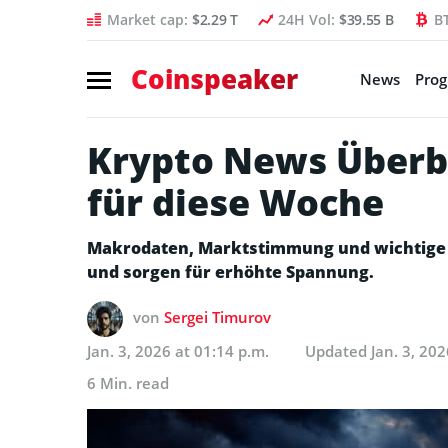
Market cap:
$2.29 T
24H Vol:
$39.55 B
B
Coinspeaker
News
Pro
Krypto News Überbl
für diese Woche
Makrodaten, Marktstimmung und wichtige 
und sorgen für erhöhte Spannung.
von
Sergei Timurov
Jan. 3, 2026 at 01:14 p.m.
Updated
Jan. 3, 202
6 Min. read