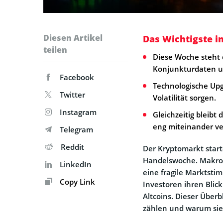
Diesen Artikel
Das Wichtigste i
teilen
Diese Woche steht 
Konjunkturdaten un
Facebook
Technologische Upg
Twitter
Volatilität sorgen.
Instagram
Gleichzeitig bleib
eng miteinander ve
Telegram
Reddit
Der Kryptomarkt start
Handelswoche. Makrod
LinkedIn
eine fragile Marktsti
Copy Link
Investoren ihren Blic
Altcoins. Dieser Überb
zählen und warum sie 