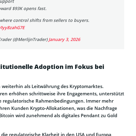
support
oward $93K opens fast.
 where control shifts from sellers to buyers.
m/Iyy8zahG7E
Trader (@MerlijnTrader)
January 3, 2026
titutionelle Adoption im Fokus bei
h weiterhin als Leitwährung des Kryptomarktes.
toren erhöhen schrittweise ihre Engagements, unterstützt
re regulatorische Rahmenbedingungen. Immer mehr
hren Kunden Krypto-Allokationen, was die Nachfrage
rt. Bitcoin wird zunehmend als digitales Pendant zu Gold
t die regulatorische Klarheit in den USA und Europa