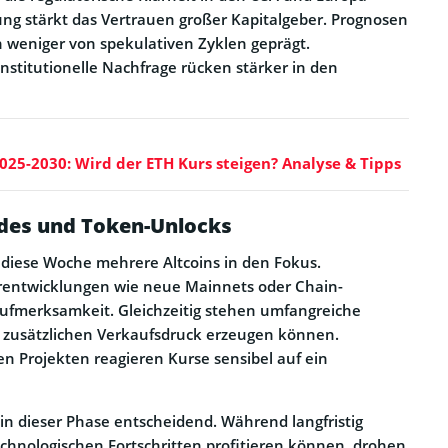
ung stärkt das Vertrauen großer Kapitalgeber. Prognosen
n weniger von spekulativen Zyklen geprägt.
stitutionelle Nachfrage rücken stärker in den
25-2030: Wird der ETH Kurs steigen? Analyse & Tipps
ades und Token-Unlocks
diese Woche mehrere Altcoins in den Fokus.
rentwicklungen wie neue Mainnets oder Chain-
Aufmerksamkeit. Gleichzeitig stehen umfangreiche
e zusätzlichen Verkaufsdruck erzeugen können.
en Projekten reagieren Kurse sensibel auf ein
 in dieser Phase entscheidend. Während langfristig
echnologischen Fortschritten profitieren können, drohen