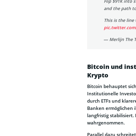
Flip $91K into 
and the path t
This is the line
pic.twitter.co
— Merlijn The 
Bitcoin und ins
Krypto
Bitcoin behauptet sic
Institutionelle Inves
durch ETFs und klare
Banken ermöglichen i
langfristig stabilisie
wahrgenommen.
Parallel dazu schreite