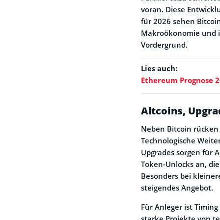
voran. Diese Entwickl
für 2026 sehen Bitcoi
Makroökonomie und in
Vordergrund.
Lies auch:
Ethereum Prognose 20
Altcoins, Upgr
Neben Bitcoin rücken 
Technologische Weite
Upgrades sorgen für 
Token-Unlocks an, di
Besonders bei kleiner
steigendes Angebot.
Für Anleger ist Timing
starke Projekte von t