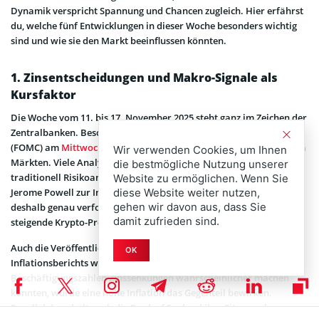
Dynamik verspricht Spannung und Chancen zugleich. Hier erfährst
du, welche fünf Entwicklungen in dieser Woche besonders wichtig
sind und wie sie den Markt beeinflussen könnten.
1. Zinsentscheidungen und Makro-Signale als
Kursfaktor
Die Woche vom 11. bis 17. November 2025 steht ganz im Zeichen der
Zentralbanken. Besonders die Zinsentscheidung der US-Notenbank
(FOMC) am
Mittwoch
gilt als entscheidend für die Stimmung an den
Wir verwenden Cookies, um Ihnen
Märkten. Viele Analysten erwarten eine mögliche Zinssenkung, die
die bestmögliche Nutzung unserer
traditionell Risikoanlagen wie Bitcoin
beflügelt
. Die Aussagen von
Website zu ermöglichen. Wenn Sie
diese Website weiter nutzen,
Jerome Powell zur Inflation und zur weiteren Geldpolitik werden
gehen wir davon aus, dass Sie
deshalb genau verfolgt. Eine dovishe Haltung könnte als Signal für
damit zufrieden sind.
steigende Krypto-Preise gewertet werden.
Auch die Veröffentlichung der US-Arbeitsmarktdaten und des PCE-
OK
Inflationsberichts wird entscheidend sein. Während schwächere
Beschäftigungszahlen Zinssenkungen wahrscheinlicher machen
könnten, würde eine hohe Inflation das Gegenteil bewirken.
Parallel dazu hält auch die Bank of England ihre Sitzung ab, was