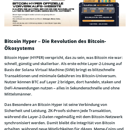
Bitcoin Hyper – Die Revolution des Bitcoin-
Ökosystems
Bitcoin Hyper (HYPER) verspricht, das zu sein, was Bitcoin nie war:
schnell, günstig und skalierbar. Als erste echte Layer-2-Lösung auf
Basis der Solana Virtual Machine (SVM) bringt es blitzschnelle
Transaktionen und minimale Gebühren ins Bitcoin-Universum.
Nutzer können BTC auf Layer 2 bridgen, dort handeln, staken und
DeFi-Anwendungen nutzen – alles in Sekundenschnelle und ohne
Mittelsmänner.
Das Besondere an Bitcoin Hyper ist seine Verbindung von
Sicherheit und Leistung. ZK-Proofs sichern jede Transaktion,
während die Layer-2-Daten regelmäßig mit dem Bitcoin-Netzwerk
synchronisiert werden. Damit bleibt die Integrität von Bitcoin
erhalten, während neue Möglichkeiten für dApps, Meme-Coins und