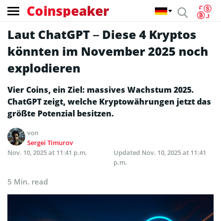
Coinspeaker
Laut ChatGPT – Diese 4 Kryptos
könnten im November 2025 noch
explodieren
Vier Coins, ein Ziel: massives Wachstum 2025.
ChatGPT zeigt, welche Kryptowährungen jetzt das
größte Potenzial besitzen.
von
Sergei Timurov
Nov. 10, 2025 at 11:41 p.m.
Updated
Nov. 10, 2025 at 11:41
p.m.
5 Min. read