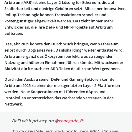
Arbitrum (ARB) ist eine Layer-2-Lösung für Ethereum, die auf
Skalierbarkeit und niedrige Gebühren setzt. Mit seiner innovativen
Rollup-Technologie können Transaktionen schneller und
kostengünstiger abgewickelt werden. Das zieht immer mehr
Entwickler an, die ihre DeFi- und NFT-Projekte auf Arbitrum
aufbauen.
Das Jahr 2025 könnte den Durchbruch bringen, wenn Ethereum
selbst durch Upgrades wie „Danksharding“ weiter entlastet wird.
Arbitrum ergänzt das Ökosystem perfekt, was zu steigender
Nutzung und höheren Einnahmen führen könnte. Mit wachsender
Aktivität dürfte auch der ARB-Token deutlich an Wert gewinnen.
Durch den Ausbau seiner DeFi- und Gaming-Sektoren könnte
Arbitrum 2025 zu einer der meistgenutzten Layer-2-Plattformen
werden. Neue Kooperationen mit führenden dApps und
Protokollen unterstreichen das wachsende Vertrauen in das
Netzwerk.
DeFi with privacy on
@renegade_fi
!
Trade privately with dark pools, zero MEV, slippage,