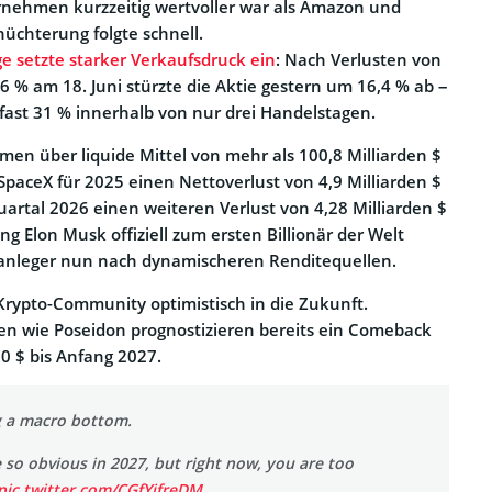
rnehmen kurzzeitig wertvoller war als Amazon und
nüchterung folgte schnell.
e setzte starker Verkaufsdruck ein
: Nach Verlusten von
6 % am 18. Juni stürzte die Aktie gestern um 16,4 % ab –
 fast 31 % innerhalb von nur drei Handelstagen.
n über liquide Mittel von mehr als 100,8 Milliarden $
SpaceX für 2025 einen Nettoverlust von 4,9 Milliarden $
uartal 2026 einen weiteren Verlust von 4,28 Milliarden $
ng Elon Musk offiziell zum ersten Billionär der Welt
anleger nun nach dynamischeren Renditequellen.
e Krypto-Community optimistisch in die Zukunft.
n wie Poseidon prognostizieren bereits ein Comeback
00 $ bis Anfang 2027.
g a macro bottom.
be so obvious in 2027, but right now, you are too
pic.twitter.com/CGfYjfreDM