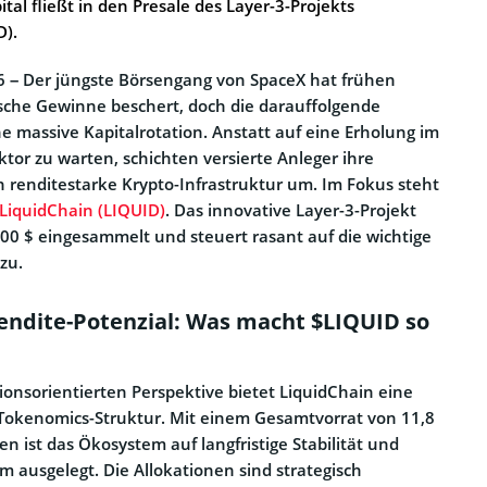
tal fließt in den Presale des Layer-3-Projekts
D).
26 – Der jüngste Börsengang von SpaceX hat frühen
sche Gewinne beschert, doch die darauffolgende
ne massive Kapitalrotation. Anstatt auf eine Erholung im
ktor zu warten, schichten versierte Anleger ihre
n renditestarke Krypto-Infrastruktur um. Im Fokus steht
LiquidChain (LIQUID)
. Das innovative Layer-3-Projekt
000 $ eingesammelt und steuert rasant auf die wichtige
zu.
ndite-Potenzial: Was macht $LIQUID so
tionsorientierten Perspektive bietet LiquidChain eine
Tokenomics-Struktur. Mit einem Gesamtvorrat von 11,8
n ist das Ökosystem auf langfristige Stabilität und
 ausgelegt. Die Allokationen sind strategisch