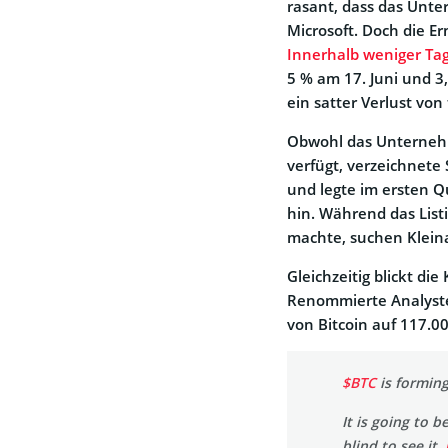
rasant, dass das Unte
Microsoft. Doch die Er
Innerhalb weniger Tag
5 % am 17. Juni und 3,
ein satter Verlust von
Obwohl das Unternehme
verfügt, verzeichnete 
und legte im ersten Q
hin. Während das Listi
machte, suchen Klein
Gleichzeitig blickt di
Renommierte Analyste
von Bitcoin auf 117.0
$BTC
is formin
It is going to 
blind to see it.