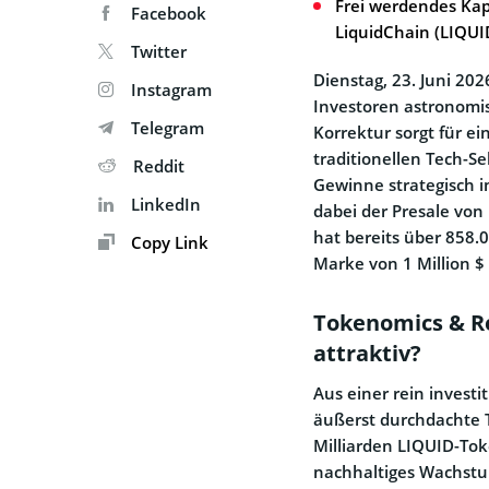
Frei werdendes Kapi
Facebook
LiquidChain (LIQUI
Twitter
Dienstag, 23. Juni 20
Instagram
Investoren astronomi
Telegram
Korrektur sorgt für ei
traditionellen Tech-Se
Reddit
Gewinne strategisch i
LinkedIn
dabei der Presale von
hat bereits über 858.
Copy Link
Marke von 1 Million $ 
Tokenomics & Re
attraktiv?
Aus einer rein investi
äußerst durchdachte 
Milliarden LIQUID-Toke
nachhaltiges Wachstum