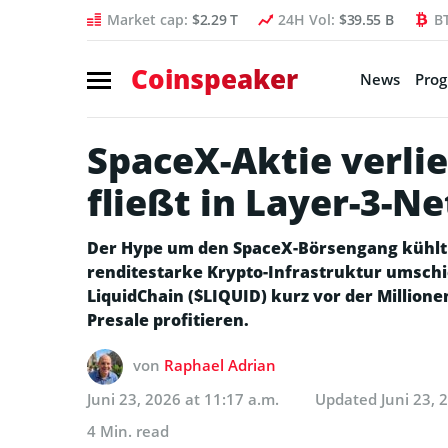
Market cap:
$2.29 T
24H Vol:
$39.55 B
B
Coinspeaker
News
Pro
SpaceX-Aktie verlie
fließt in Layer-3-N
Der Hype um den SpaceX-Börsengang kühlt 
renditestarke Krypto-Infrastruktur umschi
LiquidChain ($LIQUID) kurz vor der Million
Presale profitieren.
von
Raphael Adrian
Juni 23, 2026 at 11:17 a.m.
Updated
Juni 23, 
4 Min. read