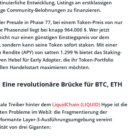
tinuierliche Entwicklung, Listings an erstklassigen
ige Community-Belohnungen zu finanzieren.
der Presale in Phase 77, bei einem Token-Preis von nur
e Phasenziel liegt bei knapp 964.000 $. Wer jetzt
h nicht nur einen günstigen Einstiegspreis vor dem
t, sondern kann seine Token sofort staken. Mit einer
n Rendite (APY) von satten 1.299 % bietet das Staking-
en Hebel für Early Adopter, die ihr Token-Portfolio
iellen Handelsstart maximieren möchten.
 Eine revolutionäre Brücke für BTC, ETH
le Treiber hinter dem
LiquidChain (LIQUID)
Hype ist die
ßten Probleme im Web3: die Fragmentierung der
performante Layer-3-Ausführungsumgebung vereint
ität von drei Giganten: