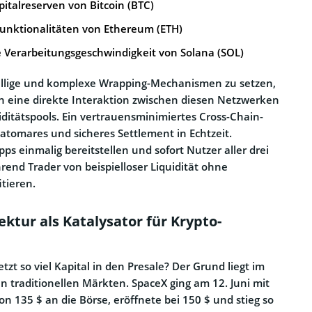
italreserven von Bitcoin (BTC)
Funktionalitäten von Ethereum (ETH)
e Verarbeitungsgeschwindigkeit von Solana (SOL)
fällige und komplexe Wrapping-Mechanismen zu setzen,
n eine direkte Interaktion zwischen diesen Netzwerken
iditätspools. Ein vertrauensminimiertes Cross-Chain-
n atomares und sicheres Settlement in Echtzeit.
s einmalig bereitstellen und sofort Nutzer aller drei
rend Trader von beispielloser Liquidität ohne
tieren.
ktur als Katalysator für Krypto-
tzt so viel Kapital in den Presale? Der Grund liegt im
 traditionellen Märkten. SpaceX ging am 12. Juni mit
n 135 $ an die Börse, eröffnete bei 150 $ und stieg so