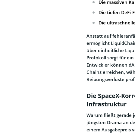
Die massiven Kap
Die tiefen DeFi-
Die ultraschnell
Anstatt auf fehleran
ermöglicht LiquidChai
über einheitliche Liqu
Protokoll sorgt für ei
Entwickler können dApp
Chains erreichen, wäh
Reibungsverluste profi
Die SpaceX-Korre
Infrastruktur
Warum fließt gerade je
jüngsten Drama an den
einem Ausgabepreis vo