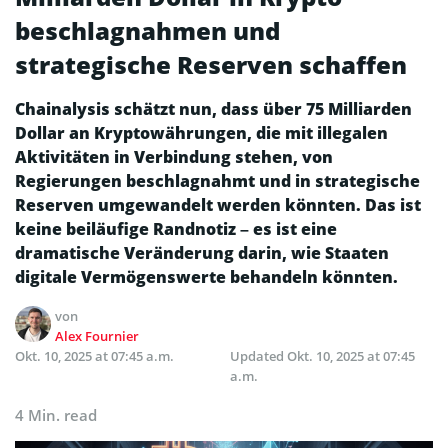
beschlagnahmen und
strategische Reserven schaffen
Chainalysis schätzt nun, dass über 75 Milliarden
Dollar an Kryptowährungen, die mit illegalen
Aktivitäten in Verbindung stehen, von
Regierungen beschlagnahmt und in strategische
Reserven umgewandelt werden könnten. Das ist
keine beiläufige Randnotiz – es ist eine
dramatische Veränderung darin, wie Staaten
digitale Vermögenswerte behandeln könnten.
von
Alex Fournier
Okt. 10, 2025 at 07:45 a.m.
Updated
Okt. 10, 2025 at 07:45
a.m.
4 Min. read