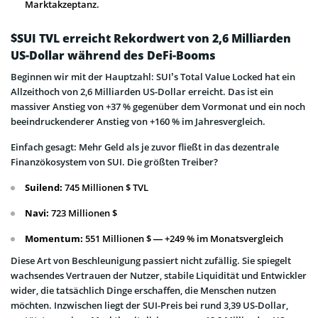
Marktakzeptanz.
$SUI TVL erreicht Rekordwert von 2,6 Milliarden
US-Dollar während des DeFi-Booms
Beginnen wir mit der Hauptzahl: SUI’s Total Value Locked hat ein
Allzeithoch von 2,6 Milliarden US-Dollar erreicht. Das ist ein
massiver Anstieg von +37 % gegenüber dem Vormonat und ein noch
beeindruckenderer Anstieg von +160 % im Jahresvergleich.
Einfach gesagt: Mehr Geld als je zuvor fließt in das dezentrale
Finanzökosystem von SUI. Die größten Treiber?
Suilend:
745 Millionen $ TVL
Navi:
723 Millionen $
Momentum:
551 Millionen $ — +249 % im Monatsvergleich
Diese Art von Beschleunigung passiert nicht zufällig. Sie spiegelt
wachsendes Vertrauen der Nutzer, stabile Liquidität und Entwickler
wider, die tatsächlich Dinge erschaffen, die Menschen nutzen
möchten. Inzwischen liegt der SUI-Preis bei rund 3,39 US-Dollar,