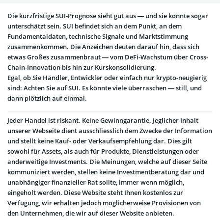
Die kurzfristige SUI-Prognose sieht gut aus — und sie könnte sogar
unterschätzt sein. SUI befindet sich an dem Punkt, an dem
Fundamentaldaten, technische Signale und Marktstimmung
zusammenkommen. Die Anzeichen deuten darauf hin, dass sich
etwas Großes zusammenbraut — vom DeFi-Wachstum über Cross-
Chain-Innovation bis hin zur Kurskonsolidierung.
Egal, ob Sie Händler, Entwickler oder einfach nur krypto-neugierig
sind: Achten Sie auf SUI. Es könnte viele überraschen — still, und
dann plötzlich auf einmal.
Jeder Handel ist riskant. Keine Gewinngarantie. Jeglicher Inhalt
unserer Webseite dient ausschliesslich dem Zwecke der Information
und stellt keine Kauf- oder Verkaufsempfehlung dar. Dies gilt
sowohl für Assets, als auch für Produkte, Dienstleistungen oder
anderweitige Investments. Die Meinungen, welche auf dieser Seite
kommuniziert werden, stellen keine Investmentberatung dar und
unabhängiger finanzieller Rat sollte, immer wenn möglich,
eingeholt werden. Diese Website steht Ihnen kostenlos zur
Verfügung, wir erhalten jedoch möglicherweise Provisionen von
den Unternehmen, die wir auf dieser Website anbieten.