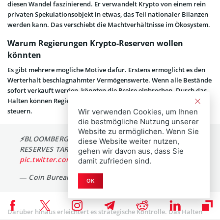
diesen Wandel faszinierend. Er verwandelt Krypto von einem rein
privaten Spekulationsobjekt in etwas, das Teil nationaler Bilanzen
werden kann. Das verschiebt die Machtverhältnisse im Ökosystem.
Warum Regierungen Krypto-Reserven wollen
könnten
Es gibt mehrere mögliche Motive dafür. Erstens ermöglicht es den
Werterhalt beschlagnahmter Vermögenswerte. Wenn alle Bestände
sofort verkauft werden, könnten die Preise einbrechen. Durch das
Halten können Regierungen Ausstiegsstrategien zeitlich besser
steuern.
Wir verwenden Cookies, um Ihnen
die bestmögliche Nutzung unserer
Website zu ermöglichen. Wenn Sie
⚡️BLOOMBERG: "GOVERNMENTS WEIGHING CRYPTO
diese Website weiter nutzen,
RESERVES TARGETING 75 BILLION POT"
gehen wir davon aus, dass Sie
pic.twitter.com/GrUl4tThls
damit zufrieden sind.
— Coin Bureau (@coinbureau)
October 9, 2025
OK
Darüber hinaus erleichtert es strategische Kontrolle. Das Halten