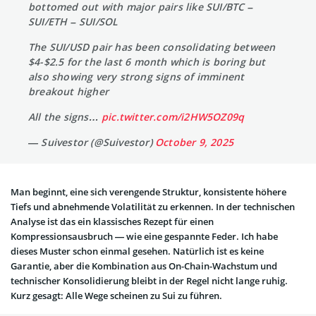
bottomed out with major pairs like SUI/BTC –
SUI/ETH – SUI/SOL
The SUI/USD pair has been consolidating between
$4-$2.5 for the last 6 month which is boring but
also showing very strong signs of imminent
breakout higher
All the signs…
pic.twitter.com/i2HW5OZ09q
— Suivestor (@Suivestor)
October 9, 2025
Man beginnt, eine sich verengende Struktur, konsistente höhere
Tiefs und abnehmende Volatilität zu erkennen. In der technischen
Analyse ist das ein klassisches Rezept für einen
Kompressionsausbruch — wie eine gespannte Feder. Ich habe
dieses Muster schon einmal gesehen. Natürlich ist es keine
Garantie, aber die Kombination aus On-Chain-Wachstum und
technischer Konsolidierung bleibt in der Regel nicht lange ruhig.
Kurz gesagt: Alle Wege scheinen zu Sui zu führen.