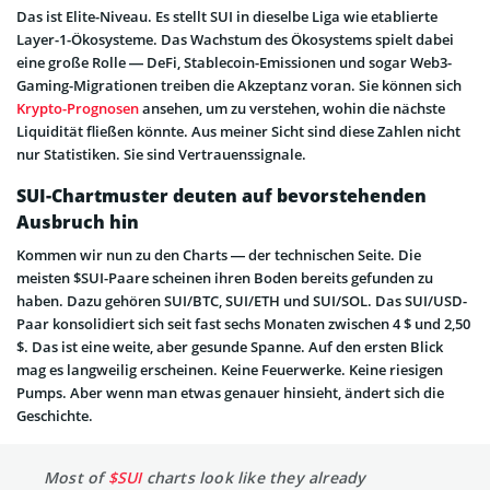
Das ist Elite-Niveau. Es stellt SUI in dieselbe Liga wie etablierte
Layer-1-Ökosysteme. Das Wachstum des Ökosystems spielt dabei
eine große Rolle — DeFi, Stablecoin-Emissionen und sogar Web3-
Gaming-Migrationen treiben die Akzeptanz voran. Sie können sich
Krypto-Prognosen
ansehen, um zu verstehen, wohin die nächste
Liquidität fließen könnte. Aus meiner Sicht sind diese Zahlen nicht
nur Statistiken. Sie sind Vertrauenssignale.
SUI-Chartmuster deuten auf bevorstehenden
Ausbruch hin
Kommen wir nun zu den Charts — der technischen Seite. Die
meisten $SUI-Paare scheinen ihren Boden bereits gefunden zu
haben. Dazu gehören SUI/BTC, SUI/ETH und SUI/SOL. Das SUI/USD-
Paar konsolidiert sich seit fast sechs Monaten zwischen 4 $ und 2,50
$. Das ist eine weite, aber gesunde Spanne. Auf den ersten Blick
mag es langweilig erscheinen. Keine Feuerwerke. Keine riesigen
Pumps. Aber wenn man etwas genauer hinsieht, ändert sich die
Geschichte.
Most of
$SUI
charts look like they already