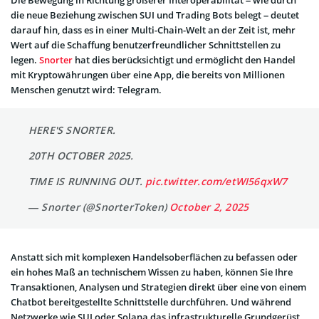
Die Bewegung in Richtung größerer Interoperabilität – wie durch
die neue Beziehung zwischen SUI und Trading Bots belegt – deutet
darauf hin, dass es in einer Multi-Chain-Welt an der Zeit ist, mehr
Wert auf die Schaffung benutzerfreundlicher Schnittstellen zu
legen.
Snorter
hat dies berücksichtigt und ermöglicht den Handel
mit Kryptowährungen über eine App, die bereits von Millionen
Menschen genutzt wird: Telegram.
HERE'S SNORTER.
20TH OCTOBER 2025.
TIME IS RUNNING OUT.
pic.twitter.com/etWI56qxW7
— Snorter (@SnorterToken)
October 2, 2025
Anstatt sich mit komplexen Handelsoberflächen zu befassen oder
ein hohes Maß an technischem Wissen zu haben, können Sie Ihre
Transaktionen, Analysen und Strategien direkt über eine von einem
Chatbot bereitgestellte Schnittstelle durchführen. Und während
Netzwerke wie SUI oder Solana das infrastrukturelle Grundgerüst