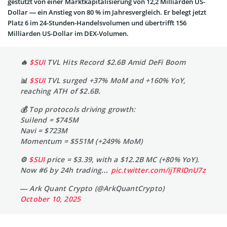
gestützt von einer Marktkapitalisierung von 12,2 Milliarden US-
Dollar — ein Anstieg von 80 % im Jahresvergleich. Er belegt jetzt
Platz 6 im 24-Stunden-Handelsvolumen und übertrifft 156
Milliarden US-Dollar im DEX-Volumen.
🔥
$SUI
TVL Hits Record $2.6B Amid DeFi Boom
📊
$SUI
TVL surged +37% MoM and +160% YoY,
reaching ATH of $2.6B.
💰 Top protocols driving growth:
Suilend = $745M
Navi = $723M
Momentum = $551M (+249% MoM)
⚙️
$SUI
price = $3.39, with a $12.2B MC (+80% YoY).
Now #6 by 24h trading…
pic.twitter.com/ijTRIDnU7z
— Ark Quant Crypto (@ArkQuantCrypto)
October 10, 2025