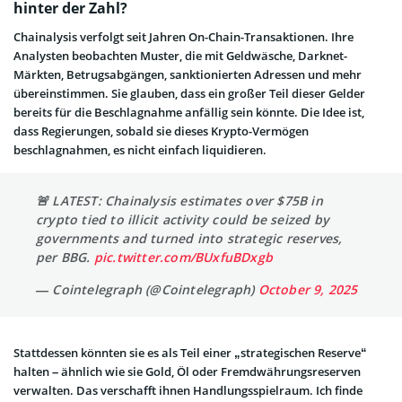
hinter der Zahl?
Chainalysis verfolgt seit Jahren On-Chain-Transaktionen. Ihre
Analysten beobachten Muster, die mit Geldwäsche, Darknet-
Märkten, Betrugsabgängen, sanktionierten Adressen und mehr
übereinstimmen. Sie glauben, dass ein großer Teil dieser Gelder
bereits für die Beschlagnahme anfällig sein könnte. Die Idee ist,
dass Regierungen, sobald sie dieses Krypto-Vermögen
beschlagnahmen, es nicht einfach liquidieren.
🚨 LATEST: Chainalysis estimates over $75B in
crypto tied to illicit activity could be seized by
governments and turned into strategic reserves,
per BBG.
pic.twitter.com/BUxfuBDxgb
— Cointelegraph (@Cointelegraph)
October 9, 2025
Stattdessen könnten sie es als Teil einer „strategischen Reserve“
halten – ähnlich wie sie Gold, Öl oder Fremdwährungsreserven
verwalten. Das verschafft ihnen Handlungsspielraum. Ich finde