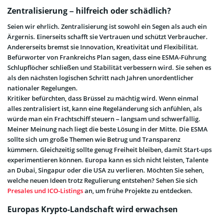
Zentralisierung – hilfreich oder schädlich?
Seien wir ehrlich. Zentralisierung ist sowohl ein Segen als auch ein
Ärgernis. Einerseits schafft sie Vertrauen und schützt Verbraucher.
Andererseits bremst sie Innovation, Kreativität und Flexibilität.
Befürworter von Frankreichs Plan sagen, dass eine ESMA-Führung
Schlupflöcher schließen und Stabilität verbessern wird. Sie sehen es
als den nächsten logischen Schritt nach Jahren unordentlicher
nationaler Regelungen.
Kritiker befürchten, dass Brüssel zu mächtig wird. Wenn einmal
alles zentralisiert ist, kann eine Regeländerung sich anfühlen, als
würde man ein Frachtschiff steuern – langsam und schwerfällig.
Meiner Meinung nach liegt die beste Lösung in der Mitte. Die ESMA
sollte sich um große Themen wie Betrug und Transparenz
kümmern. Gleichzeitig sollte genug Freiheit bleiben, damit Start-ups
experimentieren können. Europa kann es sich nicht leisten, Talente
an Dubai, Singapur oder die USA zu verlieren. Möchten Sie sehen,
welche neuen Ideen trotz Regulierung entstehen? Sehen Sie sich
Presales und ICO-Listings
an, um frühe Projekte zu entdecken.
Europas Krypto-Landschaft wird erwachsen