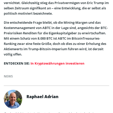
vernichtet. Gleichzeitig stieg das Privatvermögen von Eric Trump im
selben Zeitraum signifikant an – eine Entwicklung, die er selbst als
politisch motiviert bezeichnete.
Die entscheidende Frage bleibt, ob die Mining-Margen und das
Kostenmanagement von ABTC in der Lage sind, angesichts der BTC-
Preisrisiken Renditen für die Eigenkapitalgeber zu erwirtschaften.
Mit einem Schatz von 8.000 BTC ist ABTC im BitcoinTreasuries-
Ranking zwar eine feste Größe, doch ob dies zu einer Erholung des
Aktienwerts im Trump-Bitcoin-Imperium führen wird, ist derzeit
völlig offen.
ENTDECKEN SIE:
In Kryptowährungen investieren
NEWS
Raphael Adrian