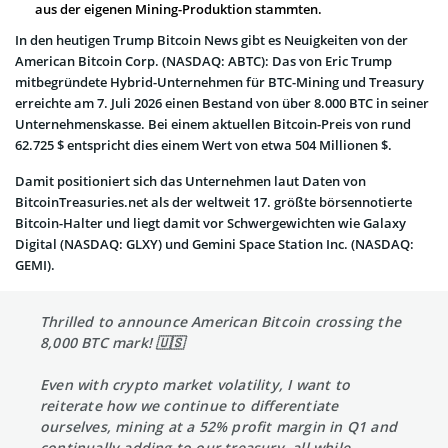
aus der eigenen Mining-Produktion stammten.
In den heutigen Trump Bitcoin News gibt es Neuigkeiten von der
American Bitcoin Corp. (NASDAQ: ABTC): Das von Eric Trump
mitbegründete Hybrid-Unternehmen für BTC-Mining und Treasury
erreichte am 7. Juli 2026 einen Bestand von über 8.000 BTC in seiner
Unternehmenskasse. Bei einem aktuellen Bitcoin-Preis von rund
62.725 $ entspricht dies einem Wert von etwa 504 Millionen $.
Damit positioniert sich das Unternehmen laut Daten von
BitcoinTreasuries.net als der weltweit 17. größte börsennotierte
Bitcoin-Halter und liegt damit vor Schwergewichten wie Galaxy
Digital (NASDAQ: GLXY) und Gemini Space Station Inc. (NASDAQ:
GEMI).
Thrilled to announce American Bitcoin crossing the
8,000 BTC mark! 🇺🇸
Even with crypto market volatility, I want to
reiterate how we continue to differentiate
ourselves, mining at a 52% profit margin in Q1 and
continually adding to our treasury, all while