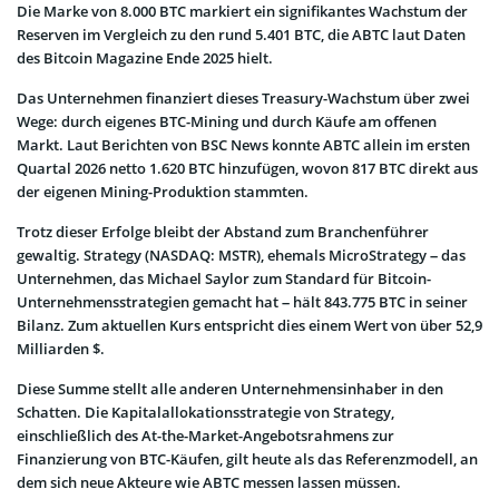
Die Marke von 8.000 BTC markiert ein signifikantes Wachstum der
Reserven im Vergleich zu den rund 5.401 BTC, die ABTC laut Daten
des Bitcoin Magazine Ende 2025 hielt.
Das Unternehmen finanziert dieses Treasury-Wachstum über zwei
Wege: durch eigenes BTC-Mining und durch Käufe am offenen
Markt. Laut Berichten von BSC News konnte ABTC allein im ersten
Quartal 2026 netto 1.620 BTC hinzufügen, wovon 817 BTC direkt aus
der eigenen Mining-Produktion stammten.
Trotz dieser Erfolge bleibt der Abstand zum Branchenführer
gewaltig. Strategy (NASDAQ: MSTR), ehemals MicroStrategy – das
Unternehmen, das Michael Saylor zum Standard für Bitcoin-
Unternehmensstrategien gemacht hat – hält 843.775 BTC in seiner
Bilanz. Zum aktuellen Kurs entspricht dies einem Wert von über 52,9
Milliarden $.
Diese Summe stellt alle anderen Unternehmensinhaber in den
Schatten. Die Kapitalallokationsstrategie von Strategy,
einschließlich des At-the-Market-Angebotsrahmens zur
Finanzierung von BTC-Käufen, gilt heute als das Referenzmodell, an
dem sich neue Akteure wie ABTC messen lassen müssen.