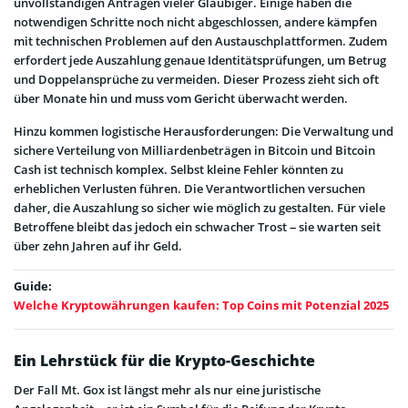
unvollständigen Anträgen vieler Gläubiger. Einige haben die
notwendigen Schritte noch nicht abgeschlossen, andere kämpfen
mit technischen Problemen auf den Austauschplattformen. Zudem
erfordert jede Auszahlung genaue Identitätsprüfungen, um Betrug
und Doppelansprüche zu vermeiden. Dieser Prozess zieht sich oft
über Monate hin und muss vom Gericht überwacht werden.
Hinzu kommen logistische Herausforderungen: Die Verwaltung und
sichere Verteilung von Milliardenbeträgen in Bitcoin und Bitcoin
Cash ist technisch komplex. Selbst kleine Fehler könnten zu
erheblichen Verlusten führen. Die Verantwortlichen versuchen
daher, die Auszahlung so sicher wie möglich zu gestalten. Für viele
Betroffene bleibt das jedoch ein schwacher Trost – sie warten seit
über zehn Jahren auf ihr Geld.
Guide:
Welche Kryptowährungen kaufen: Top Coins mit Potenzial 2025
Ein Lehrstück für die Krypto-Geschichte
Der Fall Mt. Gox ist längst mehr als nur eine juristische