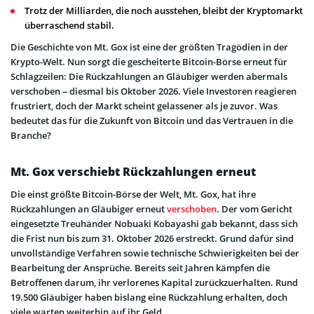
Trotz der Milliarden, die noch ausstehen, bleibt der Kryptomarkt
überraschend stabil.
Die Geschichte von Mt. Gox ist eine der größten Tragödien in der
Krypto-Welt. Nun sorgt die gescheiterte Bitcoin-Börse erneut für
Schlagzeilen: Die Rückzahlungen an Gläubiger werden abermals
verschoben – diesmal bis Oktober 2026. Viele Investoren reagieren
frustriert, doch der Markt scheint gelassener als je zuvor. Was
bedeutet das für die Zukunft von Bitcoin und das Vertrauen in die
Branche?
Mt. Gox verschiebt Rückzahlungen erneut
Die einst größte Bitcoin-Börse der Welt, Mt. Gox, hat ihre
Rückzahlungen an Gläubiger erneut
verschoben
. Der vom Gericht
eingesetzte Treuhänder Nobuaki Kobayashi gab bekannt, dass sich
die Frist nun bis zum 31. Oktober 2026 erstreckt. Grund dafür sind
unvollständige Verfahren sowie technische Schwierigkeiten bei der
Bearbeitung der Ansprüche. Bereits seit Jahren kämpfen die
Betroffenen darum, ihr verlorenes Kapital zurückzuerhalten. Rund
19.500 Gläubiger haben bislang eine Rückzahlung erhalten, doch
viele warten weiterhin auf ihr Geld.