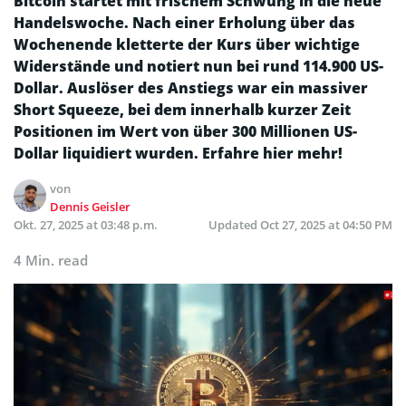
Bitcoin startet mit frischem Schwung in die neue
Handelswoche. Nach einer Erholung über das
Wochenende kletterte der Kurs über wichtige
Widerstände und notiert nun bei rund 114.900 US-
Dollar. Auslöser des Anstiegs war ein massiver
Short Squeeze, bei dem innerhalb kurzer Zeit
Positionen im Wert von über 300 Millionen US-
Dollar liquidiert wurden. Erfahre hier mehr!
von
Dennis Geisler
Okt. 27, 2025 at 03:48 p.m.
Updated
Oct 27, 2025 at 04:50 PM
4 Min. read