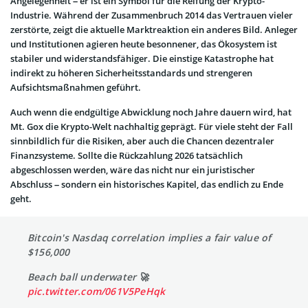
Angelegenheit – er ist ein Symbol für die Reifung der Krypto-
Industrie. Während der Zusammenbruch 2014 das Vertrauen vieler
zerstörte, zeigt die aktuelle Marktreaktion ein anderes Bild. Anleger
und Institutionen agieren heute besonnener, das Ökosystem ist
stabiler und widerstandsfähiger. Die einstige Katastrophe hat
indirekt zu höheren Sicherheitsstandards und strengeren
Aufsichtsmaßnahmen geführt.
Auch wenn die endgültige Abwicklung noch Jahre dauern wird, hat
Mt. Gox die Krypto-Welt nachhaltig geprägt. Für viele steht der Fall
sinnbildlich für die Risiken, aber auch die Chancen dezentraler
Finanzsysteme. Sollte die Rückzahlung 2026 tatsächlich
abgeschlossen werden, wäre das nicht nur ein juristischer
Abschluss – sondern ein historisches Kapitel, das endlich zu Ende
geht.
Bitcoin's Nasdaq correlation implies a fair value of
$156,000
Beach ball underwater 🚀
pic.twitter.com/061V5PeHqk