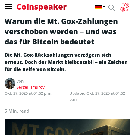
Coinspeaker
Warum die Mt. Gox-Zahlungen
verschoben werden – und was
das für Bitcoin bedeutet
Die Mt. Gox-Rückzahlungen verzögern sich
erneut. Doch der Markt bleibt stabil – ein Zeichen
für die Reife von Bitcoin.
von
Sergei Timurov
Okt. 27, 2025 at 04:52 p.m.
Updated
Okt. 27, 2025 at 04:52
p.m.
5 Min. read