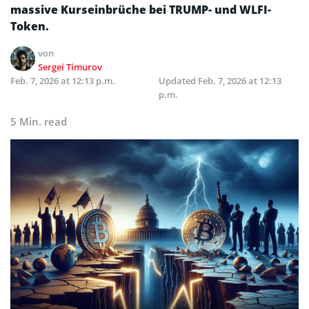
massive Kurseinbrüche bei TRUMP- und WLFI-
Token.
von
Sergei Timurov
Feb. 7, 2026 at 12:13 p.m.
Updated
Feb. 7, 2026 at 12:13
p.m.
5 Min. read