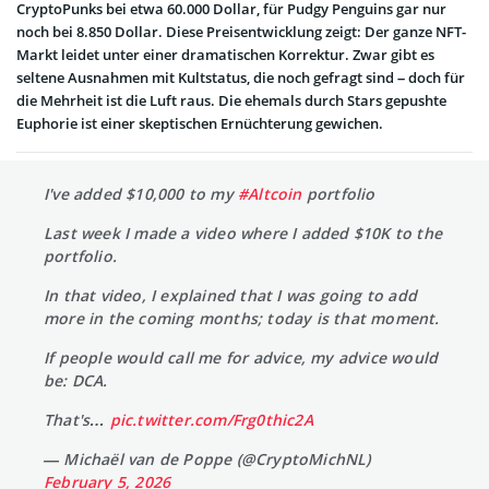
CryptoPunks bei etwa 60.000 Dollar, für Pudgy Penguins gar nur
noch bei 8.850 Dollar. Diese Preisentwicklung zeigt: Der ganze NFT-
Markt leidet unter einer dramatischen Korrektur. Zwar gibt es
seltene Ausnahmen mit Kultstatus, die noch gefragt sind – doch für
die Mehrheit ist die Luft raus. Die ehemals durch Stars gepushte
Euphorie ist einer skeptischen Ernüchterung gewichen.
I've added $10,000 to my
#Altcoin
portfolio
Last week I made a video where I added $10K to the
portfolio.
In that video, I explained that I was going to add
more in the coming months; today is that moment.
If people would call me for advice, my advice would
be: DCA.
That's…
pic.twitter.com/Frg0thic2A
— Michaël van de Poppe (@CryptoMichNL)
February 5, 2026