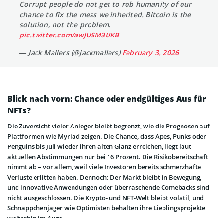
Corrupt people do not get to rob humanity of our
chance to fix the mess we inherited. Bitcoin is the
solution, not the problem.
pic.twitter.com/awJUSM3UKB
— Jack Mallers (@jackmallers)
February 3, 2026
Blick nach vorn: Chance oder endgültiges Aus für
NFTs?
Die Zuversicht vieler Anleger bleibt begrenzt, wie die Prognosen auf
Plattformen wie Myriad zeigen. Die Chance, dass Apes, Punks oder
Penguins bis Juli wieder ihren alten Glanz erreichen, liegt laut
aktuellen Abstimmungen nur bei 16 Prozent. Die Risikobereitschaft
nimmt ab – vor allem, weil viele Investoren bereits schmerzhafte
Verluste erlitten haben. Dennoch: Der Markt bleibt in Bewegung,
und innovative Anwendungen oder überraschende Comebacks sind
nicht ausgeschlossen. Die Krypto- und NFT-Welt bleibt volatil, und
Schnäppchenjäger wie Optimisten behalten ihre Lieblingsprojekte
weiterhin im Auge.