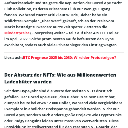
Aufmerksamkeit und steigerte die Reputation der Bored Ape Yacht
Club Kollektion, zu deren erlesenem Club nur wenige Zugang
fanden. Während zuerst Kritik laut wurde, Bieber habe ein
schlichtes Exemplar „über Wert“ gekauft, schien der Preis vom
Markt bestätigt zu werden: Kurze Zeit später kletterten die
Mindestpreise
(Floorpreise) weiter – teils auf über 429.000 Dollar
im April 2022. Solche prominenten Käufe befeuerten den Hype
exorbitant, sodass auch viele Privatanleger den Einstieg wagten.
Lies auch:
BTC Prognose 2025 bis 2030: Wird der Preis steigen?
Der Absturz der NFTs: Wie aus Millionenwerten
Ladenhüter wurden
Seit dem Hype-Jahr sind die Werte der meisten NFTs drastisch
gefallen. Der Bored Ape #3001, den Bieber in seinem Besitz hat,
dümpelt heute bei etwa 12.000 Dollar, während viele vergleichbare
Exemplare in ähnlicher Preisspanne gehandelt werden. Nicht nur
Bored Apes, sondern auch andere große Projekte wie CryptoPunks
oder Pudgy Penguins leiden unter massiven Wertverlusten. Diese
Entwicklung ist stellvertretend für den gesamten NFT-Markt, der