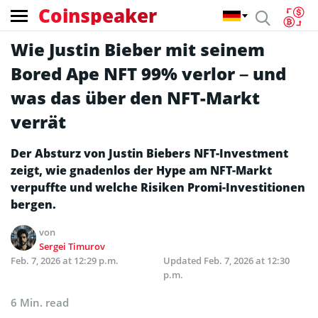
Coinspeaker
Wie Justin Bieber mit seinem
Bored Ape NFT 99% verlor – und
was das über den NFT-Markt
verrät
Der Absturz von Justin Biebers NFT-Investment
zeigt, wie gnadenlos der Hype am NFT-Markt
verpuffte und welche Risiken Promi-Investitionen
bergen.
von
Sergei Timurov
Feb. 7, 2026 at 12:29 p.m.
Updated
Feb. 7, 2026 at 12:30
p.m.
6 Min. read