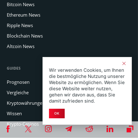
Bitcoin News
Ethereum News
Ripple News
Blockchain News
Altcoin News
GUIDES
Wir verwenden Cookies, um Ihnen
die bestmögliche Nutzung unserer
Prognosen
Website zu ermöglichen. Wenn Sie
diese Website weiter nutzen,
Vergleiche
gehen wir davon aus, dass Sie
damit zufrieden sind.
Kryptowährungen kaufen
Wissen
OK
Krypto-Casinos