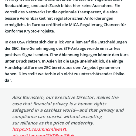
Beobachtung, und auch Zcash bildet hier keine Ausnahme. Ein
Vorteil des Netzwerks ist die optionale Transparenz, die eine
bessere Vereinbarkeit mit regulatorischen Anforderungen
ermöglicht. In Europa eröffnet die MiCA-Regulierung Chancen für
konforme Krypto-Projekte.
In den USA richtet sich der Blick vor allem auf die Entscheidungen
der SEC. Eine Genehmigung des ETF-Antrags würde ein starkes
positives Signal senden. Eine Ablehnung hingegen könnte den Kurs
unter Druck setzen. In Asien ist die Lage uneinheitlich, da einige
Handelsplattformen ZEC bereits aus dem Angebot genommen
haben. Dies stellt weiterhin ein nicht zu unterschätzendes Risiko
dar.
Alex Bornstein, our Executive Director, makes the
case that financial privacy is a human rights
safeguard in a cashless world—and that privacy and
compliance can coexist without accepting
surveillance as the price of modernity.
https://t.co/zmncmhwnYL
pic.twitter.com/GVD8opGEuk