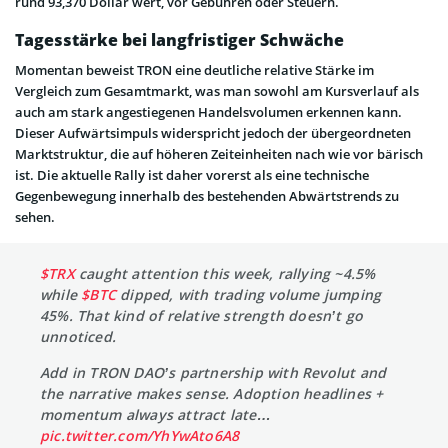
rund 93,370 Dollar wert, vor Gebühren oder Steuern.
Tagesstärke bei langfristiger Schwäche
Momentan beweist TRON eine deutliche relative Stärke im
Vergleich zum Gesamtmarkt, was man sowohl am Kursverlauf als
auch am stark angestiegenen Handelsvolumen erkennen kann.
Dieser Aufwärtsimpuls widerspricht jedoch der übergeordneten
Marktstruktur, die auf höheren Zeiteinheiten nach wie vor bärisch
ist. Die aktuelle Rally ist daher vorerst als eine technische
Gegenbewegung innerhalb des bestehenden Abwärtstrends zu
sehen.
$TRX
caught attention this week, rallying ~4.5%
while
$BTC
dipped, with trading volume jumping
45%. That kind of relative strength doesn’t go
unnoticed.
Add in TRON DAO’s partnership with Revolut and
the narrative makes sense. Adoption headlines +
momentum always attract late…
pic.twitter.com/YhYwAto6A8