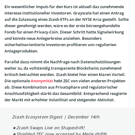
Ein wesentlicher Impuls für den Kurs ist aktuell das zunehmende
Interesse institutioneller Investoren. Grayscale hat einen Antrag
auf die Zulassung eines Zcash-ETFs an der NYSE Arca gestellt. Sollte
dieser genehmigt werden, wäre es der erste börsengehandelte
Fonds für einen Privacy-Coin. Dieser Schritt hätte Signalwirkung
und könnte neue Anlegerkreise anziehen. Besonders
sicherheitsorientierte Investoren profitieren von regulierten
Anlageprodukten.
Parallel dazu nimmt die Nachfrage nach Datenschutzlösungen
weiter zu, da vollständig transparente Blockchains zunehmend
kritisch betrachtet werden. Zcash bietet hier einen klaren Vorteil.
Die optionale
Anonymität
hebt ZEC von vielen anderen Projekten
ab. Diese Kombination aus Privatsphäre und regulatorischer
Anschlussfähigkeit stärkt das Gesamtbild. Entsprechend reagierte
der Markt mit erhöhter Volatilität und steigender Aktivität.
Zcash Ecosystem Digest | December 14th
🔸Zcash Swaps Live on Shapeshift!
🔸Shielded ZEC now accepted by Meile dVPN