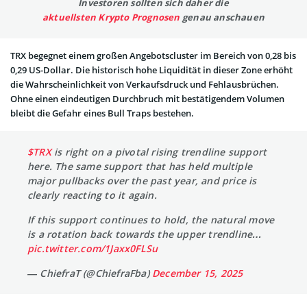
Investoren sollten sich daher die
aktuellsten Krypto Prognosen
genau anschauen
TRX begegnet einem großen Angebotscluster im Bereich von 0,28 bis
0,29 US-Dollar. Die historisch hohe Liquidität in dieser Zone erhöht
die Wahrscheinlichkeit von Verkaufsdruck und Fehlausbrüchen.
Ohne einen eindeutigen Durchbruch mit bestätigendem Volumen
bleibt die Gefahr eines Bull Traps bestehen.
$TRX
is right on a pivotal rising trendline support
here. The same support that has held multiple
major pullbacks over the past year, and price is
clearly reacting to it again.
If this support continues to hold, the natural move
is a rotation back towards the upper trendline…
pic.twitter.com/1Jaxx0FLSu
— ChiefraT (@ChiefraFba)
December 15, 2025