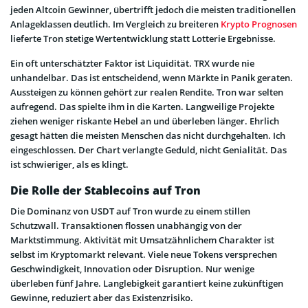
jeden Altcoin Gewinner, übertrifft jedoch die meisten traditionellen
Anlageklassen deutlich. Im Vergleich zu breiteren
Krypto Prognosen
lieferte Tron stetige Wertentwicklung statt Lotterie Ergebnisse.
Ein oft unterschätzter Faktor ist Liquidität. TRX wurde nie
unhandelbar. Das ist entscheidend, wenn Märkte in Panik geraten.
Aussteigen zu können gehört zur realen Rendite. Tron war selten
aufregend. Das spielte ihm in die Karten. Langweilige Projekte
ziehen weniger riskante Hebel an und überleben länger. Ehrlich
gesagt hätten die meisten Menschen das nicht durchgehalten. Ich
eingeschlossen. Der Chart verlangte Geduld, nicht Genialität. Das
ist schwieriger, als es klingt.
Die Rolle der Stablecoins auf Tron
Die Dominanz von USDT auf Tron wurde zu einem stillen
Schutzwall. Transaktionen flossen unabhängig von der
Marktstimmung. Aktivität mit Umsatzähnlichem Charakter ist
selbst im Kryptomarkt relevant. Viele neue Tokens versprechen
Geschwindigkeit, Innovation oder Disruption. Nur wenige
überleben fünf Jahre. Langlebigkeit garantiert keine zukünftigen
Gewinne, reduziert aber das Existenzrisiko.