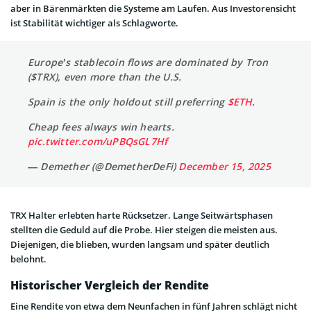
aber in Bärenmärkten die Systeme am Laufen. Aus Investorensicht
ist Stabilität wichtiger als Schlagworte.
Europe’s stablecoin flows are dominated by Tron
($TRX), even more than the U.S.
Spain is the only holdout still preferring
$ETH
.
Cheap fees always win hearts.
pic.twitter.com/uPBQsGL7Hf
— Demether (@DemetherDeFi)
December 15, 2025
TRX Halter erlebten harte Rücksetzer. Lange Seitwärtsphasen
stellten die Geduld auf die Probe. Hier steigen die meisten aus.
Diejenigen, die blieben, wurden langsam und später deutlich
belohnt.
Historischer Vergleich der Rendite
Eine Rendite von etwa dem Neunfachen in fünf Jahren schlägt nicht