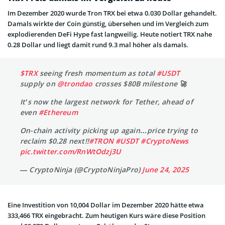
Im Dezember 2020 wurde Tron TRX bei etwa 0.030 Dollar gehandelt.
Damals wirkte der Coin günstig, übersehen und im Vergleich zum
explodierenden DeFi Hype fast langweilig. Heute notiert TRX nahe
0.28 Dollar und liegt damit rund 9.3 mal höher als damals.
$TRX
seeing fresh momentum as total
#USDT
supply on
@trondao
crosses $80B milestone 🚀
It’s now the largest network for Tether, ahead of
even
#Ethereum
On-chain activity picking up again…price trying to
reclaim $0.28 next!!
#TRON
#USDT
#CryptoNews
pic.twitter.com/RnWtOdzj3U
— CryptoNinja (@CryptoNinjaPro)
June 24, 2025
Eine Investition von 10,004 Dollar im Dezember 2020 hätte etwa
333,466 TRX eingebracht. Zum heutigen Kurs wäre diese Position