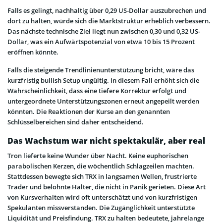
Falls es gelingt, nachhaltig über 0,29 US-Dollar auszubrechen und
dort zu halten, würde sich die Marktstruktur erheblich verbessern.
Das nächste technische Ziel liegt nun zwischen 0,30 und 0,32 US-
Dollar, was ein Aufwärtspotenzial von etwa 10 bis 15 Prozent
eröffnen könnte.
Falls die steigende Trendlinienunterstützung bricht, wäre das
kurzfristig bullish Setup ungültig. In diesem Fall erhöht sich die
Wahrscheinlichkeit, dass eine tiefere Korrektur erfolgt und
untergeordnete Unterstützungszonen erneut angepeilt werden
könnten. Die Reaktionen der Kurse an den genannten
Schlüsselbereichen sind daher entscheidend.
Das Wachstum war nicht spektakulär, aber real
Tron lieferte keine Wunder über Nacht. Keine euphorischen
parabolischen Kerzen, die wöchentlich Schlagzeilen machten.
Stattdessen bewegte sich TRX in langsamen Wellen, frustrierte
Trader und belohnte Halter, die nicht in Panik gerieten. Diese Art
von Kursverhalten wird oft unterschätzt und von kurzfristigen
Spekulanten missverstanden. Die Zugänglichkeit unterstützte
Liquidität und Preisfindung. TRX zu halten bedeutete, jahrelange