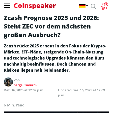
Coinspeaker
Zcash Prognose 2025 und 2026:
Steht ZEC vor dem nächsten
großen Ausbruch?
Zcash rückt 2025 erneut in den Fokus der Krypto-
Märkte. ETF-Pläne, steigende On-Chain-Nutzung
und technologische Upgrades könnten den Kurs
nachhaltig beeinflussen. Doch Chancen und
Risiken liegen nah beieinander.
von
Sergei Timurov
Dez. 16, 2025 at 12:09 p.m.
Updated
Dez. 16, 2025 at 12:09
p.m.
6 Min. read