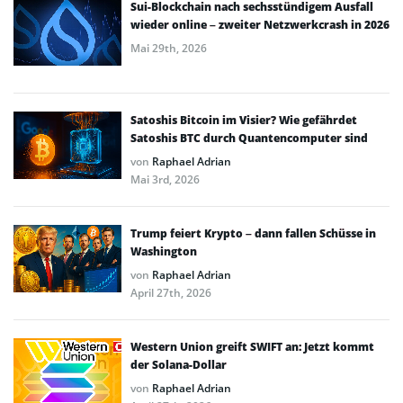
Sui-Blockchain nach sechsstündigem Ausfall
wieder online – zweiter Netzwerkcrash in 2026
Mai 29th, 2026
Satoshis Bitcoin im Visier? Wie gefährdet
Satoshis BTC durch Quantencomputer sind
von
Raphael Adrian
Mai 3rd, 2026
Trump feiert Krypto – dann fallen Schüsse in
Washington
von
Raphael Adrian
April 27th, 2026
Western Union greift SWIFT an: Jetzt kommt
der Solana-Dollar
von
Raphael Adrian