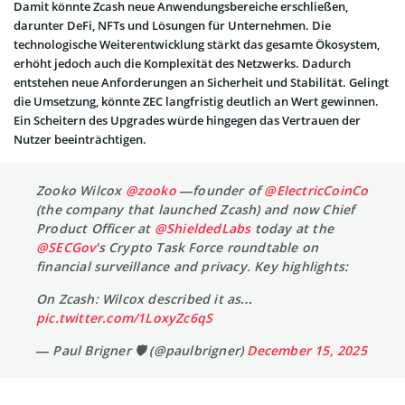
Damit könnte Zcash neue Anwendungsbereiche erschließen,
darunter DeFi, NFTs und Lösungen für Unternehmen. Die
technologische Weiterentwicklung stärkt das gesamte Ökosystem,
erhöht jedoch auch die Komplexität des Netzwerks. Dadurch
entstehen neue Anforderungen an Sicherheit und Stabilität. Gelingt
die Umsetzung, könnte ZEC langfristig deutlich an Wert gewinnen.
Ein Scheitern des Upgrades würde hingegen das Vertrauen der
Nutzer beeinträchtigen.
Zooko Wilcox
@zooko
—founder of
@ElectricCoinCo
(the company that launched Zcash) and now Chief
Product Officer at
@ShieldedLabs
today at the
@SECGov
's Crypto Task Force roundtable on
financial surveillance and privacy. Key highlights:
On Zcash: Wilcox described it as…
pic.twitter.com/1LoxyZc6qS
— Paul Brigner 🛡️ (@paulbrigner)
December 15, 2025