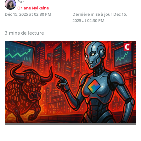
Par
Oriane Nyikeine
Déc 15, 2025 at 02:30 PM
Dernière mise à jour
Déc 15,
2025 at 02:30 PM
3 mins de lecture