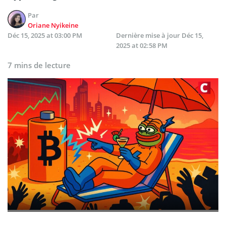
Par
Oriane Nyikeine
Déc 15, 2025 at 03:00 PM
Dernière mise à jour
Déc 15,
2025 at 02:58 PM
7 mins de lecture