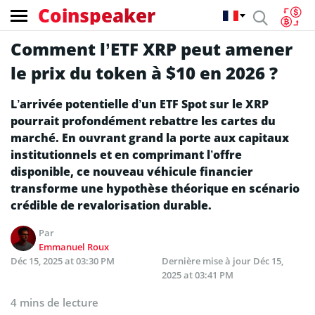
Coinspeaker
Comment l’ETF XRP peut amener
le prix du token à $10 en 2026 ?
L’arrivée potentielle d’un ETF Spot sur le XRP
pourrait profondément rebattre les cartes du
marché. En ouvrant grand la porte aux capitaux
institutionnels et en comprimant l’offre
disponible, ce nouveau véhicule financier
transforme une hypothèse théorique en scénario
crédible de revalorisation durable.
Par
Emmanuel Roux
Déc 15, 2025 at 03:30 PM
Dernière mise à jour
Déc 15,
2025 at 03:41 PM
4 mins de lecture