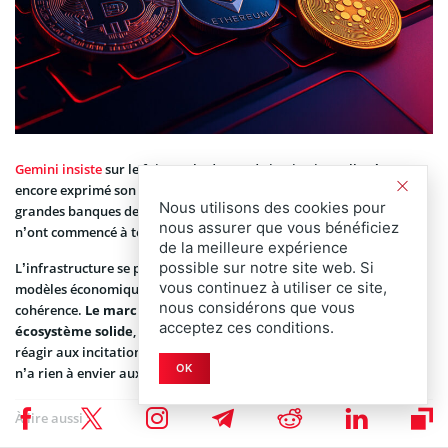
Gemini insiste
sur le fait que la demande institutionnelle n’a pas
encore exprimé son plein potentiel. Les fonds souverains, les
Nous utilisons des cookies pour
grandes banques de gestion d’actifs et les institutions publiques
nous assurer que vous bénéficiez
n’ont commencé à tester ces produits que récemment.
de la meilleure expérience
possible sur notre site web. Si
L’infrastructure se professionnalise, les acteurs se régulent, les
vous continuez à utiliser ce site,
modèles économiques se clarifient et les cycles gagnent en
nous considérons que vous
cohérence.
Le marché se comporte de plus en plus comme un
acceptez ces conditions.
écosystème solide
, capable de résister aux chocs externes et de
réagir aux incitations monétaires globales avec une sensibilité qui
OK
n’a rien à envier aux marchés traditionnels.
À lire aussi :