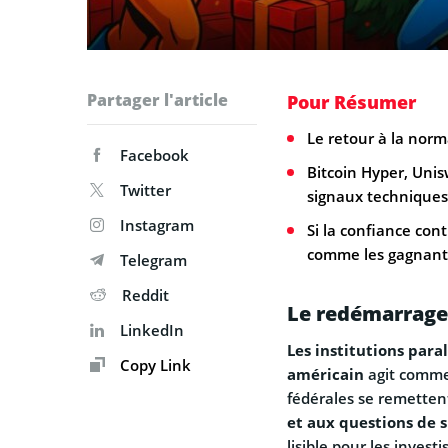
Partager l'article
Pour Résumer
Le retour à la norm
Facebook
Bitcoin Hyper, Unis
Twitter
signaux techniques 
Instagram
Si la confiance cont
comme les gagnants
Telegram
Reddit
Le redémarrage
LinkedIn
Les institutions par
Copy Link
américain
agit comme 
fédérales se remetten
et aux questions de 
lisible pour les inves