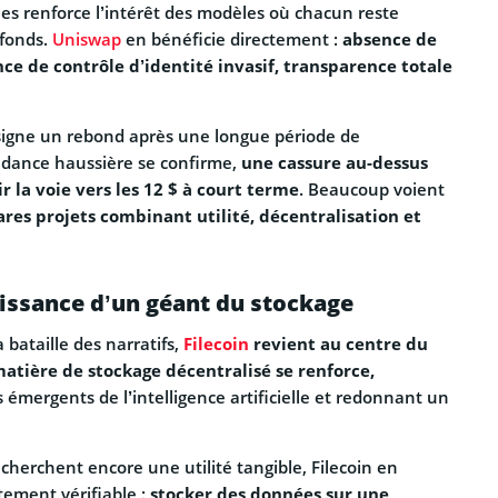
ées renforce l’intérêt des modèles où chacun reste
 fonds.
Uniswap
en bénéficie directement :
absence de
ce de contrôle d’identité invasif, transparence totale
igne un rebond après une longue période de
tendance haussière se confirme,
une cassure au-dessus
r la voie vers les 12 $ à court terme
. Beaucoup voient
ares projets combinant utilité, décentralisation et
naissance d’un géant du stockage
 bataille des narratifs,
Filecoin
revient au centre du
tière de stockage décentralisé se renforce,
 émergents de l’intelligence artificielle et redonnant un
 cherchent encore une utilité tangible, Filecoin en
ement vérifiable :
stocker des données sur une