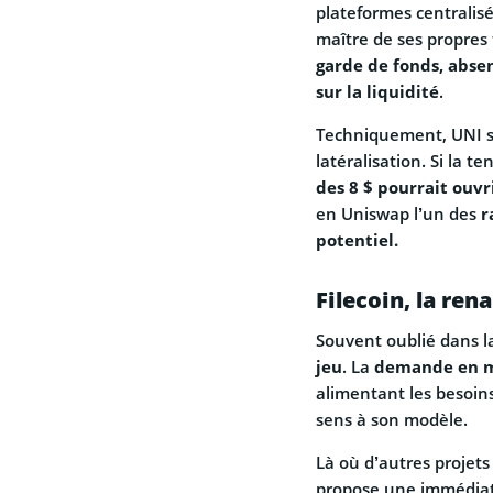
plateformes centralis
maître de ses propres
garde de fonds, absen
sur la liquidité
.
Techniquement, UNI s
latéralisation. Si la 
des 8 $ pourrait ouvri
en Uniswap l’un des
r
potentiel.
Filecoin, la re
Souvent oublié dans la
jeu
. La
demande en ma
alimentant les besoins
sens à son modèle.
Là où d’autres projets
propose une immédiat