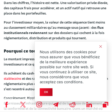
Dans les chiffres, l’histoire est nette. Une valorisation privée élevée,
des capitaux frais pour accélérer, et un actif natif qui retrouve une
place dans les portefeuilles.
Pour l’investisseur moyen, la valeur de cette séquence tient moins
au classement milliardaires qu’au message sous-jacent : des
flux
institutionnels reviennent
sur des dossiers qui cochent à la fois
réglementation, distribution et produits qui tournent.
Pourquoi ce tour pèse plus que son montant
Nous utilisons des cookies pour
nous assurer que vous bénéficiez
Le montant impressionne, certes. Mais c’est la nature des
de la meilleure expérience
investisseurs et ce qu’ils achètent qui comptent.
possible sur notre site web. Si
vous continuez à utiliser ce site,
Ils achètent du cash-flow potentiel autour de la tokenisation, des
nous considérons que vous
stablecoins
et des rails de règlement. Ils achètent aussi une position
acceptez ces conditions.
réglementaire plus claire dans un environnement américain qui
s’est recentré autour d’un cadre stablecoin fédéral.
OK
Concrètement, Ripple n’est pas qu’un émetteur de jeton : c’est un
fournisseur d’infrastructure qui vend de la vitesse de règlement, de
la conformité et de la connectivité bancaire. Dans un marché où