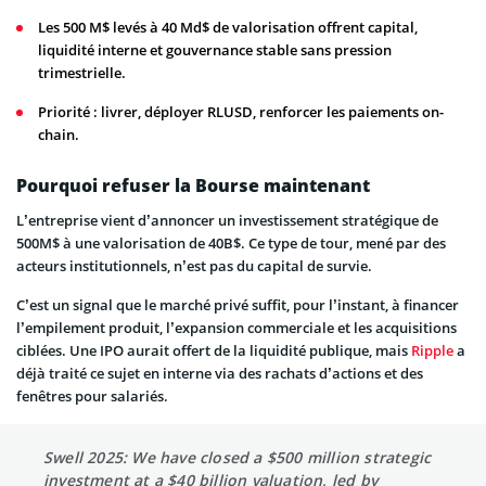
Les 500 M$ levés à 40 Md$ de valorisation offrent capital,
liquidité interne et gouvernance stable sans pression
trimestrielle.
Priorité : livrer, déployer RLUSD, renforcer les paiements on-
chain.
Pourquoi refuser la Bourse maintenant
L’entreprise vient d’annoncer un investissement stratégique de
500M$ à une valorisation de 40B$. Ce type de tour, mené par des
acteurs institutionnels, n’est pas du capital de survie.
C’est un signal que le marché privé suffit, pour l’instant, à financer
l’empilement produit, l’expansion commerciale et les acquisitions
ciblées. Une IPO aurait offert de la liquidité publique, mais
Ripple
a
déjà traité ce sujet en interne via des rachats d’actions et des
fenêtres pour salariés.
Swell 2025: We have closed a $500 million strategic
investment at a $40 billion valuation, led by