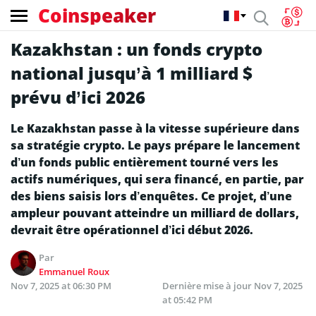
Coinspeaker
Kazakhstan : un fonds crypto
national jusqu’à 1 milliard $
prévu d’ici 2026
Le Kazakhstan passe à la vitesse supérieure dans
sa stratégie crypto. Le pays prépare le lancement
d’un fonds public entièrement tourné vers les
actifs numériques, qui sera financé, en partie, par
des biens saisis lors d’enquêtes. Ce projet, d’une
ampleur pouvant atteindre un milliard de dollars,
devrait être opérationnel d’ici début 2026.
Par
Emmanuel Roux
Nov 7, 2025 at 06:30 PM
Dernière mise à jour
Nov 7, 2025
at 05:42 PM