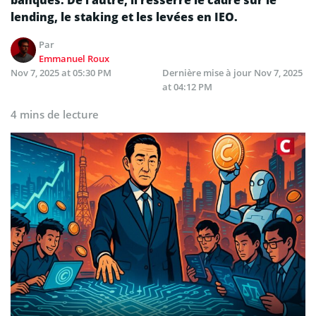
banques. De l’autre, il resserre le cadre sur le
lending, le staking et les levées en IEO.
Par
Emmanuel Roux
Nov 7, 2025 at 05:30 PM
Dernière mise à jour
Nov 7, 2025
at 04:12 PM
4 mins de lecture