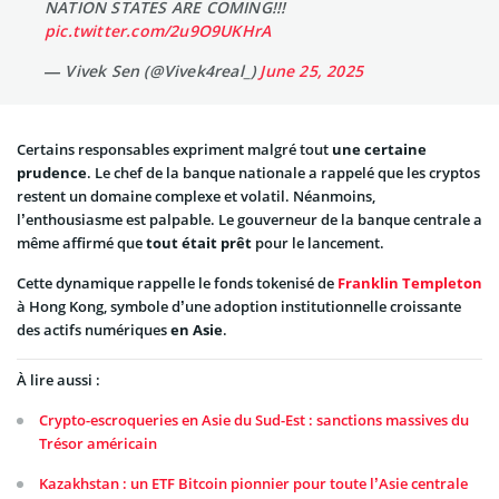
NATION STATES ARE COMING!!!
pic.twitter.com/2u9O9UKHrA
— Vivek Sen (@Vivek4real_)
June 25, 2025
Certains responsables expriment malgré tout
une certaine
prudence
. Le chef de la banque nationale a rappelé que les cryptos
restent un domaine complexe et volatil. Néanmoins,
l’enthousiasme est palpable. Le gouverneur de la banque centrale a
même affirmé que
tout était prêt
pour le lancement.
Cette dynamique rappelle le fonds tokenisé de
Franklin Templeton
à Hong Kong, symbole d’une adoption institutionnelle croissante
des actifs numériques
en Asie
.
À lire aussi :
Crypto-escroqueries en Asie du Sud-Est : sanctions massives du
Trésor américain
Kazakhstan : un ETF Bitcoin pionnier pour toute l’Asie centrale