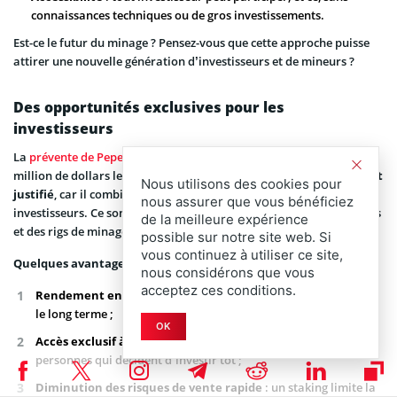
connaissances techniques ou de gros investissements.
Est-ce le futur du minage ? Pensez-vous que cette approche puisse
attirer une nouvelle génération d’investisseurs et de mineurs ?
Des opportunités exclusives pour les
investisseurs
La
prévente de Pepenode
connaît un grand succès avec plus d’un
million de dollars levés à ce jour.
L’engouement pour le projet est
Nous utilisons des cookies pour
justifié
, car il combine des avantages uniques pour les premiers
nous assurer que vous bénéficiez
investisseurs. Ce sont notamment des récompenses exceptionnelles
de la meilleure expérience
et des rigs de minage puissants.
possible sur notre site web. Si
vous continuez à utiliser ce site,
Quelques avantages de Pepenode :
nous considérons que vous
acceptez ces conditions.
Rendement en staking de 1200 % APY
: des gains massifs sur
le long terme ;
OK
Accès exclusif à des rigs de minage
: une priorité pour les
personnes qui décident d’investir tôt ;
Diminution des risques de vente rapide
: un staking limite la