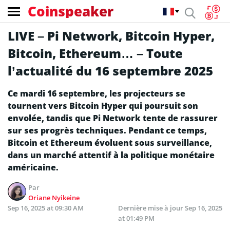
Coinspeaker
LIVE – Pi Network, Bitcoin Hyper,
Bitcoin, Ethereum… – Toute
l’actualité du 16 septembre 2025
Ce mardi 16 septembre, les projecteurs se
tournent vers Bitcoin Hyper qui poursuit son
envolée, tandis que Pi Network tente de rassurer
sur ses progrès techniques. Pendant ce temps,
Bitcoin et Ethereum évoluent sous surveillance,
dans un marché attentif à la politique monétaire
américaine.
Par
Oriane Nyikeine
Sep 16, 2025 at 09:30 AM
Dernière mise à jour
Sep 16, 2025
at 01:49 PM