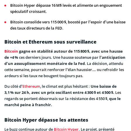
Bitcoin Hyper dépasse 16 M$ levés et alimente un engouement
spéculatif croissant.
Bitcoin consolide vers 115 000 $, boosté par l’espoir d’une baisse
des taux directeurs de la FED.
Bitcoin et Ethereum sous surveillance
Bitcoin
gagne en stabilité autour de 115 800 $, avec une hausse
de +4 %
ces derniers jours. Une hausse soutenue par
l’anticipation
d’un assouplissement monétaire de la Fed
. La décision, attendu
cette semaine, pourrait renforcer l’élan haussier… ou refroidir les
ardeurs si les taux ne bougent toujours pas.
Du côté d’
Ethereum
, le climat est plus hésitant :
Une baisse de
3,1 % sur 24 h, avec un prix oscillant entre 4 300 $ et 4 500 $.
Les
regards se portent désormais sur la résistance des 4 550 $,
que le
marché peine à franchir.
Bitcoin Hyper dépasse les attentes
Le buzz continue autour de
Bitcoin Hyper
. Le projet, présenté