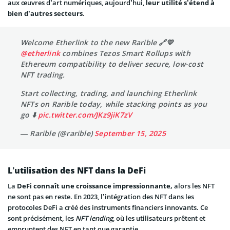
aux œuvres d’art numériques, aujourd’hui,
leur utilité s’étend à
bien d’autres secteurs
.
Welcome Etherlink to the new Rarible 🔗💛
@etherlink
combines Tezos Smart Rollups with
Ethereum compatibility to deliver secure, low-cost
NFT trading.
Start collecting, trading, and launching Etherlink
NFTs on Rarible today, while stacking points as you
go ⬇️
pic.twitter.com/JKz9jiK7zV
— Rarible (@rarible)
September 15, 2025
L’utilisation des NFT dans la DeFi
La
DeFi connaît une croissance impressionnante,
alors les NFT
ne sont pas en reste. En 2023, l’intégration des NFT dans les
protocoles DeFi a créé des instruments financiers innovants. Ce
sont précisément, les
NFT lending
, où les utilisateurs prêtent et
empruntent des NFT en tant que garantie.