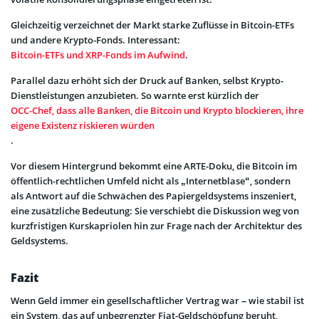
Gleichzeitig verzeichnet der Markt starke Zuflüsse in Bitcoin-ETFs
und andere Krypto-Fonds. Interessant:
Bitcoin-ETFs und XRP-Fonds im Aufwind
.
Parallel dazu erhöht sich der Druck auf Banken, selbst Krypto-
Dienstleistungen anzubieten. So warnte erst kürzlich der
OCC-Chef, dass alle Banken, die Bitcoin und Krypto blockieren, ihre
eigene Existenz riskieren würden
.
Vor diesem Hintergrund bekommt eine ARTE-Doku, die Bitcoin im
öffentlich-rechtlichen Umfeld nicht als „Internetblase“, sondern
als Antwort auf die Schwächen des Papiergeldsystems inszeniert,
eine zusätzliche Bedeutung: Sie verschiebt die Diskussion weg von
kurzfristigen Kurskapriolen hin zur Frage nach der Architektur des
Geldsystems.
Fazit
Wenn Geld immer ein gesellschaftlicher Vertrag war – wie stabil ist
ein System, das auf unbegrenzter Fiat-Geldschöpfung beruht,