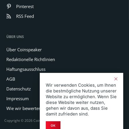
Pinterest
RSS Feed
ÜBER UNS
Über Coinspeaker
Redaktionelle Richtlinien
Haftungsausschluss
AGB
Wir verwenden Cookies, um Ihnen
Datenschutz
die bestmögliche Nutzung unserer
Website zu ermöglichen. Wenn Sie
Impressum
diese Website weiter nutzen,
Wie wir bewerten
gehen wir davon aus, dass Sie
damit zufrieden sind.
Copyright © 2026 Coinspeaker LTD. All rights reserved.
OK