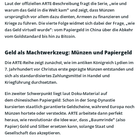
Laut der offiziellen ARTE-Beschreibung fragt die Serie, „wie und
warum das Geld in die Welt kam“ und zeigt, dass Münzen
ursprünglich vor allem dazu dienten, Armeen zu finanzieren und
Kriege zu führen. Die vierte Folge widmet sich dabei der Frage, „wie
das Geld virtuell wurde“: vom Papiergeld in China über die Abkehr
vom Goldstandard bis hin zu Bitcoin.
Geld als Machtwerkzeug: Münzen und Papiergeld
Die ARTE-Reihe zeigt zunächst, wie im antiken Königreich Lydien im
7. Jahrhundert vor Christus erste geprägte Münzen entstanden und
sich als standardisiertes Zahlungsmittel in Handel und
Kriegführung durchsetzten.
Ein zweiter Schwerpunkt liegt laut Doku-Material auf
dem chinesischen Papiergeld: Schon in der Song-Dynastie
kursierten staatlich garantierte Geldscheine, während Europa noch
Münzen hortete oder versteckte. ARTE arbeitete dann perfekt
heraus, wie revolutionär die Idee war, dass „Baumrinde“ (also
Papier) Gold und Silber ersetzen kann, solange Staat und
Gesellschaft das akzeptieren.