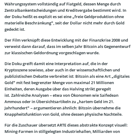
Währungssystem vollständig auf Fiatgeld, dessen Menge durch
Zentralbankentscheidungen und Kreditvergabe bestimmt wird. In
der Doku heißt es explizit es sei eine „freie Geldproduktion ohne
materielle Beschränkung“, seit der Dollar nicht mehr durch Gold
gedeckt ist.
Der Film verknüpft diese Entwicklung mit der Finanzkrise 2008 und
verweist dann darauf, dass im selben Jahr Bitcoin als Gegenentwurf
zur klassischen Geldordnung vorgeschlagen wurde.
Die Doku greift damit eine Interpretation auf, die in der
Kryptoszene sowieso, aber auch in der wissenschaftlichen und
publizistischen Debatte verbreitet ist: Bitcoin als eine Art „digitales
Gold“ mit fest begrenzter Menge von maximal 21 Millionen
Einheiten, deren Ausgabe über das Halving strikt geregelt
ist. Zahlreiche Analysen – etwa von Ökonomen wie Saifedean
Ammous oder in Übersichtsartikeln zu „hartem Geld im 21.
Jahrhundert“ – argumentieren ähnlich: Bitcoin übernehme die
Knappheitsfunktion von Gold, ohne dessen physische Nachteile.
Für die Zuschauer übersetzt ARTE dieses abstrakte Konzept visuell:
Mining-Farmen in stillgelegten Industriehallen, Milliarden von