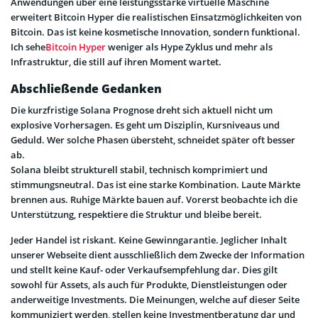
Anwendungen über eine leistungsstarke virtuelle Maschine
erweitert Bitcoin Hyper die realistischen Einsatzmöglichkeiten von
Bitcoin. Das ist keine kosmetische Innovation, sondern funktional.
Ich sehe
Bitcoin Hyper
weniger als Hype Zyklus und mehr als
Infrastruktur, die still auf ihren Moment wartet.
Abschließende Gedanken
Die kurzfristige Solana Prognose dreht sich aktuell nicht um
explosive Vorhersagen. Es geht um Disziplin, Kursniveaus und
Geduld. Wer solche Phasen übersteht, schneidet später oft besser
ab.
Solana bleibt strukturell stabil, technisch komprimiert und
stimmungsneutral. Das ist eine starke Kombination. Laute Märkte
brennen aus. Ruhige Märkte bauen auf. Vorerst beobachte ich die
Unterstützung, respektiere die Struktur und bleibe bereit.
Jeder Handel ist riskant. Keine Gewinngarantie. Jeglicher Inhalt
unserer Webseite dient ausschließlich dem Zwecke der Information
und stellt keine Kauf- oder Verkaufsempfehlung dar. Dies gilt
sowohl für Assets, als auch für Produkte, Dienstleistungen oder
anderweitige Investments. Die Meinungen, welche auf dieser Seite
kommuniziert werden, stellen keine Investmentberatung dar und