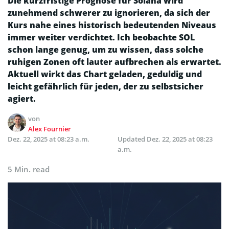
Die kurzfristige Prognose für Solana wird
zunehmend schwerer zu ignorieren, da sich der
Kurs nahe eines historisch bedeutenden Niveaus
immer weiter verdichtet. Ich beobachte SOL
schon lange genug, um zu wissen, dass solche
ruhigen Zonen oft lauter aufbrechen als erwartet.
Aktuell wirkt das Chart geladen, geduldig und
leicht gefährlich für jeden, der zu selbstsicher
agiert.
von
Alex Fournier
Dez. 22, 2025 at 08:23 a.m.
Updated
Dez. 22, 2025 at 08:23
a.m.
5 Min. read