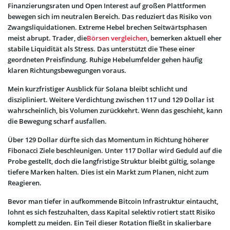
Finanzierungsraten und Open Interest auf großen Plattformen
bewegen sich im neutralen Bereich. Das reduziert das Risiko von
Zwangsliquidationen. Extreme Hebel brechen Seitwärtsphasen
meist abrupt. Trader, die
Börsen vergleichen
, bemerken aktuell eher
stabile Liquidität als Stress. Das unterstützt die These einer
geordneten Preisfindung. Ruhige Hebelumfelder gehen häufig
klaren Richtungsbewegungen voraus.
Mein kurzfristiger Ausblick für Solana bleibt schlicht und
diszipliniert. Weitere Verdichtung zwischen 117 und 129 Dollar ist
wahrscheinlich, bis Volumen zurückkehrt. Wenn das geschieht, kann
die Bewegung scharf ausfallen.
Über 129 Dollar dürfte sich das Momentum in Richtung höherer
Fibonacci Ziele beschleunigen. Unter 117 Dollar wird Geduld auf die
Probe gestellt, doch die langfristige Struktur bleibt gültig, solange
tiefere Marken halten. Dies ist ein Markt zum Planen, nicht zum
Reagieren.
Bevor man tiefer in aufkommende Bitcoin Infrastruktur eintaucht,
lohnt es sich festzuhalten, dass Kapital selektiv rotiert statt Risiko
komplett zu meiden. Ein Teil dieser Rotation fließt in skalierbare