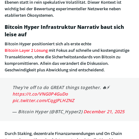
Ebenen statt in rein spekulative Volatilität. Dieser Kontext ist
wichtig bei der Bewertung experimenteller Netzwerke neben
etablierten Ökosystemen.
Bitcoin Hyper Infrastruktur Narrativ baut sich
leise auf
Bitcoin Hyper positioniert sich als erste echte
Bitcoin Layer 2 Lösung
mit Fokus auf schnelle und kostengünstige
Transaktionen, ohne die Sicherheitsstandards von Bitcoin zu
kompromittieren. Allein das verändert die Diskussion.
Geschwindigkeit plus Abwicklung sind entscheidend.
They're off to do GREAT things together. 🔥⚡️
https://t.co/VNG0P4GuDo
pic.twitter.com/CqgJPLHZNZ
— Bitcoin Hyper (@BTC_Hyper2)
December 21, 2025
Durch Staking, dezentrale Finanzanwendungen und On Chain