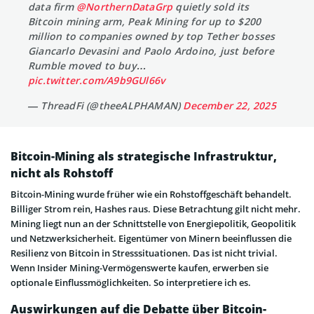
data firm
@NorthernDataGrp
quietly sold its
Bitcoin mining arm, Peak Mining for up to $200
million to companies owned by top Tether bosses
Giancarlo Devasini and Paolo Ardoino, just before
Rumble moved to buy…
pic.twitter.com/A9b9GUl66v
— ThreadFi (@theeALPHAMAN)
December 22, 2025
Bitcoin-Mining als strategische Infrastruktur,
nicht als Rohstoff
Bitcoin-Mining wurde früher wie ein Rohstoffgeschäft behandelt.
Billiger Strom rein, Hashes raus. Diese Betrachtung gilt nicht mehr.
Mining liegt nun an der Schnittstelle von Energiepolitik, Geopolitik
und Netzwerksicherheit. Eigentümer von Minern beeinflussen die
Resilienz von Bitcoin in Stresssituationen. Das ist nicht trivial.
Wenn Insider Mining-Vermögenswerte kaufen, erwerben sie
optionale Einflussmöglichkeiten. So interpretiere ich es.
Auswirkungen auf die Debatte über Bitcoin-