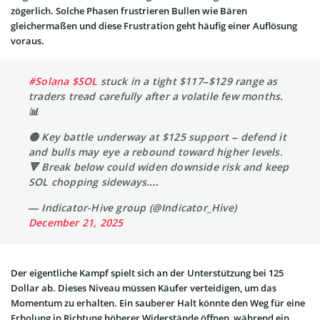
zögerlich. Solche Phasen frustrieren Bullen wie Bären
gleichermaßen und diese Frustration geht häufig einer Auflösung
voraus.
#Solana
$SOL
stuck in a tight $117–$129 range as
traders tread carefully after a volatile few months.
📊
🟡 Key battle underway at $125 support – defend it
and bulls may eye a rebound toward higher levels.
🔻 Break below could widen downside risk and keep
SOL chopping sideways.…
— Indicator-Hive group (@Indicator_Hive)
December 21, 2025
Der eigentliche Kampf spielt sich an der Unterstützung bei 125
Dollar ab. Dieses Niveau müssen Käufer verteidigen, um das
Momentum zu erhalten. Ein sauberer Halt könnte den Weg für eine
Erholung in Richtung höherer Widerstände öffnen, während ein