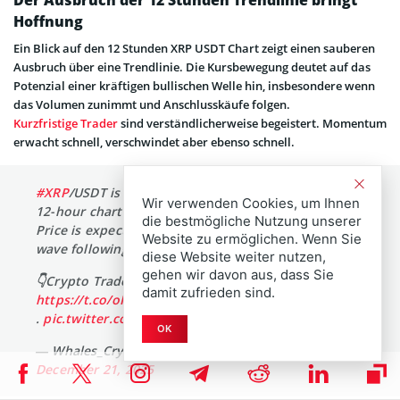
Der Ausbruch der 12 Stunden Trendlinie bringt
Hoffnung
Ein Blick auf den 12 Stunden XRP USDT Chart zeigt einen sauberen
Ausbruch über eine Trendlinie. Die Kursbewegung deutet auf das
Potenzial einer kräftigen bullischen Welle hin, insbesondere wenn
das Volumen zunimmt und Anschlusskäufe folgen.
Kurzfristige Trader
sind verständlicherweise begeistert. Momentum
erwacht schnell, verschwindet aber ebenso schnell.
#XRP
/USDT is showing a trendline breakout on the
Wir verwenden Cookies, um Ihnen
12-hour chart
die bestmögliche Nutzung unserer
Price is expected to experience a strong bullish
Website zu ermöglichen. Wenn Sie
wave following this breakout
diese Website weiter nutzen,
gehen wir davon aus, dass Sie
👇Crypto Traders-join Telegram👇
damit zufrieden sind.
https://t.co/oRAVD0i3ly
.
pic.twitter.com/22KgR3ZyW7
OK
— Whales_Crypto_Trading 🐋 (@WHALES_CRYPTOt)
December 21, 2025