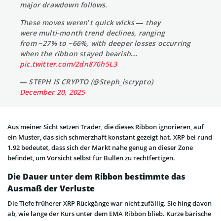
major drawdown follows.
These moves weren’t quick wicks — they
were multi-month trend declines, ranging
from −27% to −66%, with deeper losses occurring
when the ribbon stayed bearish…
pic.twitter.com/2dn876h5L3
— STEPH IS CRYPTO (@Steph_iscrypto)
December 20, 2025
Aus meiner Sicht setzen Trader, die dieses Ribbon ignorieren, auf
ein Muster, das sich schmerzhaft konstant gezeigt hat. XRP bei rund
1.92 bedeutet, dass sich der Markt nahe genug an dieser Zone
befindet, um Vorsicht selbst für Bullen zu rechtfertigen.
Die Dauer unter dem Ribbon bestimmte das
Ausmaß der Verluste
Die Tiefe früherer XRP Rückgänge war nicht zufällig. Sie hing davon
ab, wie lange der Kurs unter dem EMA Ribbon blieb. Kurze bärische