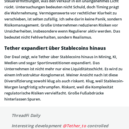
Steuerermittlungen, was den Verkauf in ein unangenehmes Licht
rückt. Untersuchungen bedeuten nicht Schuld, doch Timing prägt
die Wahrnehmung. Vermögenswerte vor rechtlicher Klarheit zu
verschieben, ist selten zufällig. Ich sehe darin keine Panik, sondern
Risikomanagement. Große Unternehmen reduzieren Risiken vor
Unsicherheiten, insbesondere wenn Regulierer aktiv werden. Das
bedeutet nicht Fehlverhalten, sondern Realismus.
Tether expandiert über Stablecoins hinaus
Der Deal zeigt, wie Tether über Stablecoins hinaus in Mining, KI,
Medien und sogar Sportinvestitionen expandiert. Das
Unternehmen ist nicht mehr nur eine Liquiditätsschicht. Es wird zu
einem Infrastruktur-Konglomerat. Meiner Ansicht nach ist diese
Diversifizierung sowohl klug als auch riskant. Klug, weil Stablecoin-
Margen langfristig schrumpfen. Riskant, weil die Komplexität
regulatorische Risiken vervielfacht. Große Fußabdrücke
hinterlassen Spuren.
ThreadFi Daily
Interesting development
@Tether_to
controlled