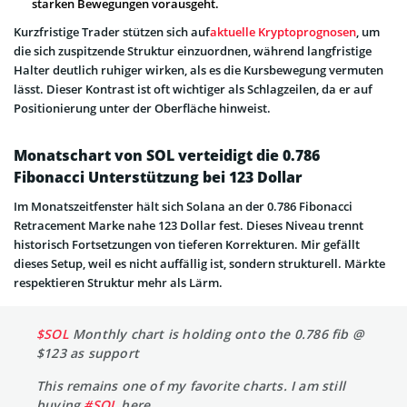
starken Bewegungen vorausgeht.
Kurzfristige Trader stützen sich auf
aktuelle Kryptoprognosen
, um
die sich zuspitzende Struktur einzuordnen, während langfristige
Halter deutlich ruhiger wirken, als es die Kursbewegung vermuten
lässt. Dieser Kontrast ist oft wichtiger als Schlagzeilen, da er auf
Positionierung unter der Oberfläche hinweist.
Monatschart von SOL verteidigt die 0.786
Fibonacci Unterstützung bei 123 Dollar
Im Monatszeitfenster hält sich Solana an der 0.786 Fibonacci
Retracement Marke nahe 123 Dollar fest. Dieses Niveau trennt
historisch Fortsetzungen von tieferen Korrekturen. Mir gefällt
dieses Setup, weil es nicht auffällig ist, sondern strukturell. Märkte
respektieren Struktur mehr als Lärm.
$SOL
Monthly chart is holding onto the 0.786 fib @
$123 as support
This remains one of my favorite charts. I am still
buying
#SOL
here.