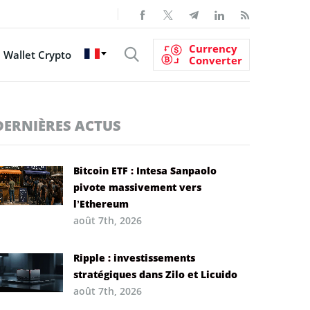
Currency
Wallet Crypto
Converter
DERNIÈRES ACTUS
Bitcoin ETF : Intesa Sanpaolo
pivote massivement vers
l’Ethereum
août 7th, 2026
Ripple : investissements
stratégiques dans Zilo et Licuido
août 7th, 2026