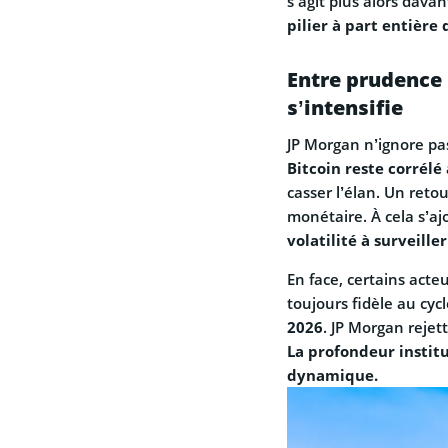
s’agit plus alors davan
pilier à part entière
Entre prudence 
s’intensifie
JP Morgan n’ignore pa
Bitcoin reste corrélé 
casser l’élan. Un reto
monétaire. À cela s’aj
volatilité à surveille
En face, certains acte
toujours fidèle au cyc
2026
. JP Morgan rejet
La profondeur instit
dynamique.