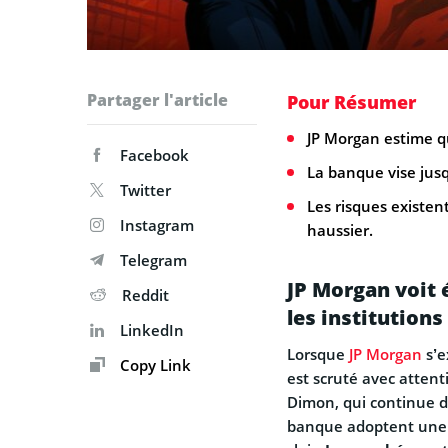
Partager l'article
Pour Résumer
JP Morgan estime qu
Facebook
La banque vise jusq
Twitter
Les risques existe
Instagram
haussier.
Telegram
JP Morgan voit 
Reddit
les institutions
LinkedIn
Lorsque
JP Morgan
s’e
Copy Link
est scruté avec attent
Dimon, qui continue de
banque adoptent une 