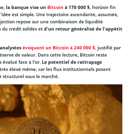
me,
la banque vise un
Bitcoin
à 170 000 $
, horizon fin
’idée est simple. Une trajectoire ascendante, assumée,
ojection repose sur une combinaison de liquidité
 du crédit solides et
d’un retour généralisé de l’appétit
 analystes
évoquent un Bitcoin à 240 000 $
,
justifié par
réserve de valeur. Dans cette lecture, Bitcoin reste
 évalué face à l’or.
Le potentiel de rattrapage
 très élevé même, car les flux institutionnels posent
 structurel sous le marché.