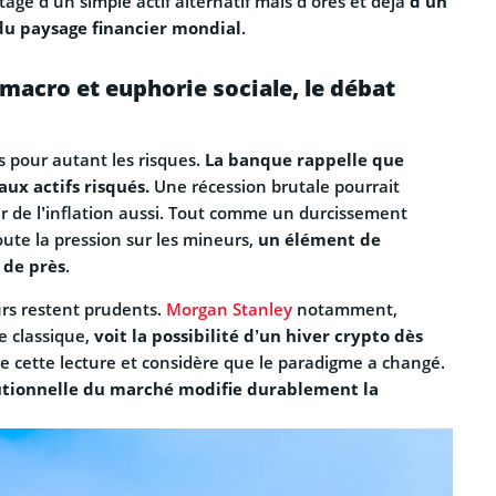
tage d’un simple actif alternatif mais d’ores et déjà
d’un
 du paysage financier mondial
.
macro et euphorie sociale, le débat
s pour autant les risques.
La banque rappelle que
aux actifs risqués.
Une récession brutale pourrait
ur de l’inflation aussi. Tout comme un durcissement
oute la pression sur les mineurs,
un élément de
r de près
.
urs restent prudents.
Morgan Stanley
notamment,
le classique,
voit la possibilité d’un hiver crypto dès
te cette lecture et considère que le paradigme a changé.
utionnelle du marché modifie durablement la