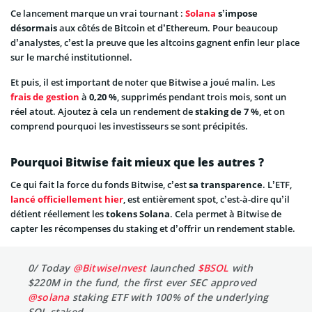
Ce lancement marque un vrai tournant :
Solana
s’impose
désormais
aux côtés de Bitcoin et d’Ethereum. Pour beaucoup
d’analystes, c’est la preuve que les altcoins gagnent enfin leur place
sur le marché institutionnel.
Et puis, il est important de noter que Bitwise a joué malin. Les
frais de gestion
à
0,20 %
, supprimés pendant trois mois, sont un
réel atout. Ajoutez à cela un rendement de
staking de 7 %
, et on
comprend pourquoi les investisseurs se sont précipités.
Pourquoi Bitwise fait mieux que les autres ?
Ce qui fait la force du fonds Bitwise, c’est
sa transparence
. L’ETF,
lancé officiellement hier
, est entièrement spot, c’est-à-dire qu’il
détient réellement les
tokens Solana
. Cela permet à Bitwise de
capter les récompenses du staking et d’offrir un rendement stable.
0/ Today
@BitwiseInvest
launched
$BSOL
with
$220M in the fund, the first ever SEC approved
@solana
staking ETF with 100% of the underlying
SOL staked