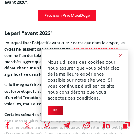
avant 2026”.
Prévision Prix MaxiDoge
Le pari “avant 2026”
Pourquoi fixer l’objectif avant 2026 ? Parce que dans la crypto, les
cycles ne laissent pas de temps infini.
MaxiDoge se positionne
comme l’un des tokens de la prochaine vague, et l’analyse de
marché suggère que
l’accumulation maintenant pourrait
Nous utilisons des cookies pour
déboucher sur un listing explosif et une valorisation
nous assurer que vous bénéficiez
de la meilleure expérience
significative dans les 12 à 18 mois
.
possible sur notre site web. Si
Si le listing se fait dans de bonnes conditions, que la communauté
vous continuez à utiliser ce site,
est forte et que la spéculation reprend, $MAXI pourrait bénéficier
nous considérons que vous
d’un effet “rotation” vers les memecoins,
généralement les plus
acceptez ces conditions.
volatiles, mais aussi les plus rapides à décoller
.
OK
Certains scénarios évoquent un passage de
$0,00027 à plusieurs
centimes ou plus, selon la dynamique
et les catalyseurs externes.
Pour les premiers investisseurs, l’équation paraît simple : petit prix
d’entrée additionnée à une hausse probable de la demande et à