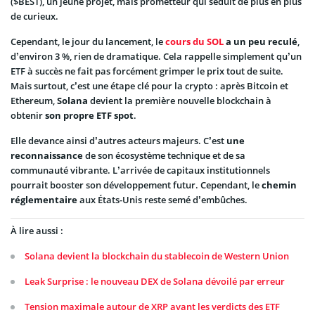
($BEST), un jeune projet, mais prometteur qui séduit de plus en plus
de curieux.
Cependant, le jour du lancement, le
cours du SOL
a un peu reculé
,
d’environ 3 %, rien de dramatique. Cela rappelle simplement qu’un
ETF à succès ne fait pas forcément grimper le prix tout de suite.
Mais surtout, c’est une étape clé pour la crypto : après Bitcoin et
Ethereum,
Solana
devient la première nouvelle blockchain à
obtenir
son propre ETF spot
.
Elle devance ainsi d’autres acteurs majeurs. C’est
une
reconnaissance
de son écosystème technique et de sa
communauté vibrante. L’arrivée de capitaux institutionnels
pourrait booster son développement futur. Cependant, le
chemin
réglementaire
aux États-Unis reste semé d’embûches.
À lire aussi :
Solana devient la blockchain du stablecoin de Western Union
Leak Surprise : le nouveau DEX de Solana dévoilé par erreur
Tension maximale autour de XRP avant les verdicts des ETF