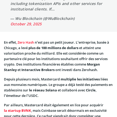
including tokenization APIs and other services for
institutional clients. If…
— Wu Blockchain (@WuBlockchain)
October 29, 2025
En effet,
Zero Hash
n’est pas un petit joueur. L’entreprise, basée à
Chicago, a levé
plus de 100 millions de dollars
et atteint une
valorisation proche du milliard. Elle est considérée comme un
partenaire clé pour les institutions souhaitant offrir des services
crypto. Des institutions financières établies comme
Morgan
Stanley
et
Interactive Brokers
ont investi dans Zerohash.
Depuis plusieurs mois, Mastercard
multiplie les initiatives
liées
aux monnaies numériques. Le groupe a déjà testé des paiements en
stablecoins sur
le réseau Solana
et collaboré avec
Circle
,
l’émetteur de l’USDC.
Par ailleurs, Mastercard était également en lice pour acquérir
la startup BVNK
, mais Coinbase serait désormais en exclusivité
pour cette dernière. Ce rachat viendrait donc compléter une