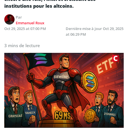
institutions pour les altcoins.
Par
Emmanuel Roux
Oct 29, 2025 at 07:00 PM
Dernière mise à jour
Oct 29, 2025
at 06:29 PM
3 mins de lecture