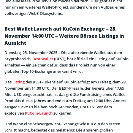
und eine klare Produktvision machen deutlich: Hier geht es nicht
nur um ein weiteres Wallet-Projekt, sondern um den Aufbau eines
vollwertigen Web3-Ökosystems.
Best Wallet Launch auf KuCoin Exchange – 28.
November 14:00 UTC – Weitere Börsen Listings in
Aussicht
Dienstag, 25. November 2025 – Die aufstrebende Wallet aus dem
Kryptobereich,
Best Wallet
(BEST), hat offiziell ein Listing auf KuCoin
erhalten — ein Zeichen dafür, dass das Projekt nun von einer
globalen Top-10-Exchange anerkannt wird.
Das
Listing
des BEST-Tokens auf KuCoin erfolgt am Freitag, dem 28.
November um 14:00 UTC. Der BEST-Presale, der bereits über 17,65
Mio. USD eingebracht hat, ist das größte Fundraising eines Wallet-
Produkts dieses Jahres und endet am Freitag um 12:00 Uhr. Anders
ausgedrückt: Es bleiben noch 24 Stunden, um BEST vor dem
explosiven
KuCoin-Launch
zu kaufen.
Und wenn eine Schwergewicht-Exchange wie KuCoin den ersten
Schritt macht, bedeutet das meist eins: Die anderen großen