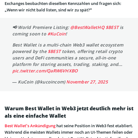
Exchanges beobachten dieselben Kennzahlen und fragen sich:
„Wenn wir nicht bald listen, sind wir zu spät?“
📢 World Premiere Listing:
@BestWalletHQ
$BEST
is
coming soon to
#KuCoin
!
Best Wallet is a multi-chain Web3 wallet ecosystem
powered by the
$BEST
token, offering retail crypto
users and DeFi communities a secure, all-in-one
platform for storing assets, trading, staking, and…
pic.twitter.com/QaRW6VHXBO
— KuCoin (@kucoincom)
November 27, 2025
Warum Best Wallet in Web3 jetzt deutlich mehr ist
als eine einfache Wallet
Best Wallet’s Ankündigung
hat seine Position in Web3 fest etabliert.
Während die meisten Wallets immer noch an UI-Themen feilen oder