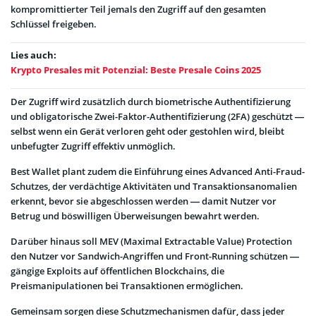
kompromittierter Teil jemals den Zugriff auf den gesamten
Schlüssel freigeben.
Lies auch:
Krypto Presales mit Potenzial: Beste Presale Coins 2025
Der Zugriff wird zusätzlich durch biometrische Authentifizierung
und obligatorische Zwei-Faktor-Authentifizierung (2FA) geschützt —
selbst wenn ein Gerät verloren geht oder gestohlen wird, bleibt
unbefugter Zugriff effektiv unmöglich.
Best Wallet plant zudem die Einführung eines Advanced Anti-Fraud-
Schutzes, der verdächtige Aktivitäten und Transaktionsanomalien
erkennt, bevor sie abgeschlossen werden — damit Nutzer vor
Betrug und böswilligen Überweisungen bewahrt werden.
Darüber hinaus soll MEV (Maximal Extractable Value) Protection
den Nutzer vor Sandwich-Angriffen und Front-Running schützen —
gängige Exploits auf öffentlichen Blockchains, die
Preismanipulationen bei Transaktionen ermöglichen.
Gemeinsam sorgen diese Schutzmechanismen dafür, dass jeder