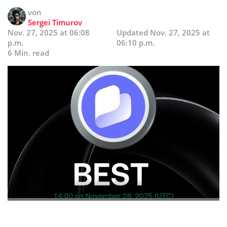
von
Sergei Timurov
Nov. 27, 2025 at 06:08
Updated
Nov. 27, 2025 at
p.m.
06:10 p.m.
6 Min. read