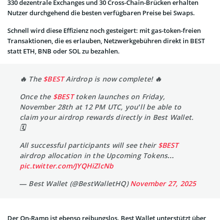
330 dezentrale Exchanges und 30 Cross-Chain-Brücken erhalten
Nutzer durchgehend die besten verfügbaren Preise bei Swaps.
Schnell wird diese Effizienz noch gesteigert: mit gas-token-freien
Transaktionen, die es erlauben, Netzwerkgebühren direkt in BEST
statt ETH, BNB oder SOL zu bezahlen.
🔥 The
$BEST
Airdrop is now complete! 🔥
Once the
$BEST
token launches on Friday,
November 28th at 12 PM UTC, you’ll be able to
claim your airdrop rewards directly in Best Wallet.
🗓️
All successful participants will see their
$BEST
airdrop allocation in the Upcoming Tokens…
pic.twitter.com/JYQHiZlcNb
— Best Wallet (@BestWalletHQ)
November 27, 2025
Der On-Ramp ist ebenso reibungslos. Best Wallet unterstützt über