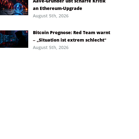
Aave-Gründer übt scharfe Kritik
an Ethereum-Upgrade
August 5th, 2026
Bitcoin Prognose: Red Team warnt
– „Situation ist extrem schlecht“
August 5th, 2026