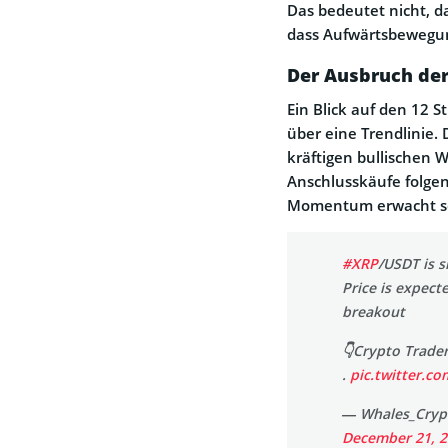
Das bedeutet nicht, da
dass Aufwärtsbewegun
Der Ausbruch der
Ein Blick auf den 12 
über eine Trendlinie.
kräftigen bullischen
Anschlusskäufe folge
Momentum erwacht sch
#XRP
/USDT is 
Price is expect
breakout
👇Crypto Trade
.
pic.twitter.c
— Whales_Cryp
December 21, 