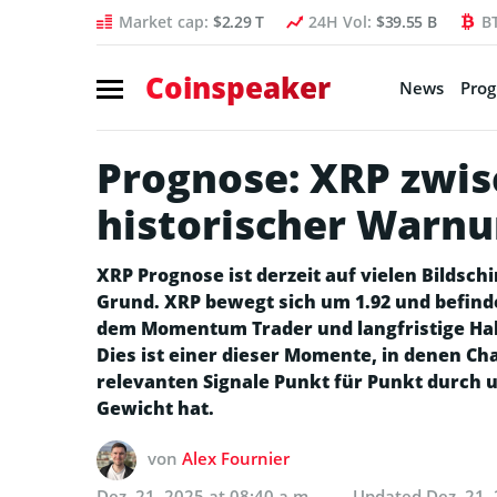
Market cap:
$2.29 T
24H Vol:
$39.55 B
B
Coinspeaker
News
Pro
Prognose: XRP zwi
historischer Warn
XRP Prognose ist derzeit auf vielen Bildsc
Grund. XRP bewegt sich um 1.92 und befind
dem Momentum Trader und langfristige Halt
Dies ist einer dieser Momente, in denen Cha
relevanten Signale Punkt für Punkt durch u
Gewicht hat.
von
Alex Fournier
Dez. 21, 2025 at 08:40 a.m.
Updated
Dez. 21,