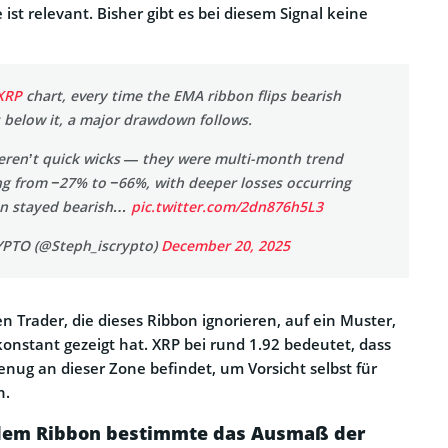
 ist relevant. Bisher gibt es bei diesem Signal keine
XRP
chart, every time the EMA ribbon flips bearish
 below it, a major drawdown follows.
ren’t quick wicks — they were multi-month trend
ng from −27% to −66%, with deeper losses occurring
on stayed bearish…
pic.twitter.com/2dn876h5L3
YPTO (@Steph_iscrypto)
December 20, 2025
n Trader, die dieses Ribbon ignorieren, auf ein Muster,
konstant gezeigt hat. XRP bei rund 1.92 bedeutet, dass
enug an dieser Zone befindet, um Vorsicht selbst für
n.
 dem Ribbon bestimmte das Ausmaß der