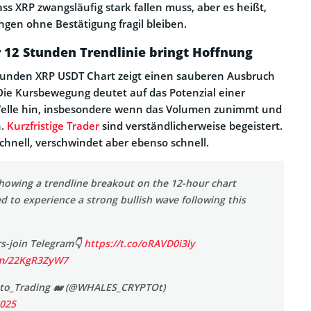
ss XRP zwangsläufig stark fallen muss, aber es heißt,
gen ohne Bestätigung fragil bleiben.
 12 Stunden Trendlinie bringt Hoffnung
Stunden XRP USDT Chart zeigt einen sauberen Ausbruch
 Die Kursbewegung deutet auf das Potenzial einer
 Welle hin, insbesondere wenn das Volumen zunimmt und
n.
Kurzfristige Trader
sind verständlicherweise begeistert.
nell, verschwindet aber ebenso schnell.
showing a trendline breakout on the 12-hour chart
ed to experience a strong bullish wave following this
rs-join Telegram👇
https://t.co/oRAVD0i3ly
om/22KgR3ZyW7
to_Trading 🐋 (@WHALES_CRYPTOt)
2025