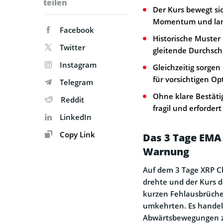
teilen
Der Kurs bewegt si
Momentum und langf
Facebook
Historische Muster 
Twitter
gleitende Durchsch
Instagram
Gleichzeitig sorge
für vorsichtigen O
Telegram
Ohne klare Bestäti
Reddit
fragil und erforder
LinkedIn
Copy Link
Das 3 Tage EMA 
Warnung
Auf dem 3 Tage XRP Ch
drehte und der Kurs d
kurzen Fehlausbrüche 
umkehrten. Es handel
Abwärtsbewegungen zw