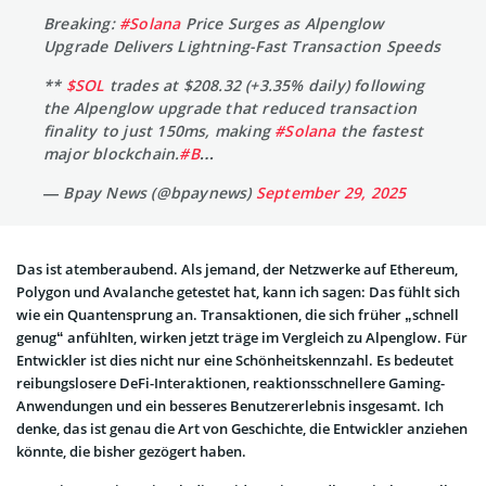
Breaking:
#Solana
Price Surges as Alpenglow
Upgrade Delivers Lightning-Fast Transaction Speeds
**
$SOL
trades at $208.32 (+3.35% daily) following
the Alpenglow upgrade that reduced transaction
finality to just 150ms, making
#Solana
the fastest
major blockchain.
#B
…
— Bpay News (@bpaynews)
September 29, 2025
Das ist atemberaubend. Als jemand, der Netzwerke auf Ethereum,
Polygon und Avalanche getestet hat, kann ich sagen: Das fühlt sich
wie ein Quantensprung an. Transaktionen, die sich früher „schnell
genug“ anfühlten, wirken jetzt träge im Vergleich zu Alpenglow. Für
Entwickler ist dies nicht nur eine Schönheitskennzahl. Es bedeutet
reibungslosere DeFi-Interaktionen, reaktionsschnellere Gaming-
Anwendungen und ein besseres Benutzererlebnis insgesamt. Ich
denke, das ist genau die Art von Geschichte, die Entwickler anziehen
könnte, die bisher gezögert haben.