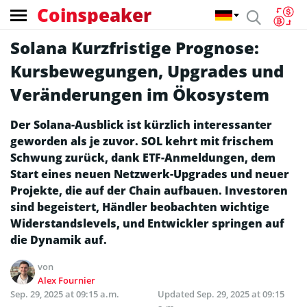
Coinspeaker
Solana Kurzfristige Prognose:
Kursbewegungen, Upgrades und
Veränderungen im Ökosystem
Der Solana-Ausblick ist kürzlich interessanter
geworden als je zuvor. SOL kehrt mit frischem
Schwung zurück, dank ETF-Anmeldungen, dem
Start eines neuen Netzwerk-Upgrades und neuer
Projekte, die auf der Chain aufbauen. Investoren
sind begeistert, Händler beobachten wichtige
Widerstandslevels, und Entwickler springen auf
die Dynamik auf.
von
Alex Fournier
Sep. 29, 2025 at 09:15 a.m.
Updated
Sep. 29, 2025 at 09:15