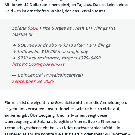
Millionen US-Dollar an einem einzigen Tag aus. Das ist kein kleines
Geld – es ist ernsthaftes Kapital, das das Terrain testet.
Solana
$SOL
Price Surges as Fresh ETF Filings Hit
Market 📊
🔹 SOL rebounds above $210 after 7 ETF filings
🔹 Inflows hit $16.2M in a single day
🔹 $230 key resistance, targets $370–$400
https://t.co/vqcUKNnGXv
— CoinCentral (@realcoincentral)
September 29, 2025
Für mich ist die eigentliche Geschichte nicht nur die Anmeldungen.
Es geht um Vertrauen. Institutionelles Geld reiht sich nicht auf,
außer es gibt Überzeugung. Und im Moment zeigt diese
Überzeugung auf Solana als legitime Alternative zu Ethereum.
Technisch gesehen steht bei 230 $ das nächste Schlachtfeld. Ein
sauberer Ausbruch könnte die Tür zu 370 $ oder sogar 400 $ öffnen –