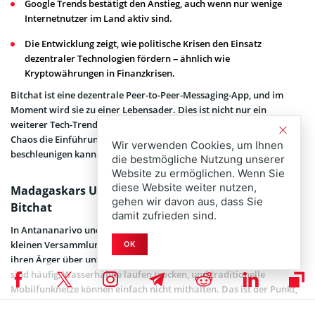
Google Trends bestätigt den Anstieg, auch wenn nur wenige
Internetnutzer im Land aktiv sind.
Die Entwicklung zeigt, wie politische Krisen den Einsatz
dezentraler Technologien fördern – ähnlich wie
Kryptowährungen in Finanzkrisen.
Bitchat ist eine dezentrale Peer-to-Peer-Messaging-App, und im
Moment wird sie zu einer Lebensader. Dies ist nicht nur ein
weiterer Tech-Trend. Es ist ein klares Zeichen dafür, wie politisches
Chaos die Einführung von zensurresistenten Werkzeugen
Wir verwenden Cookies, um Ihnen
beschleunigen kann.
die bestmögliche Nutzung unserer
Website zu ermöglichen. Wenn Sie
diese Website weiter nutzen,
Madagaskars Unruhen treiben den Aufstieg von
gehen wir davon aus, dass Sie
Bitchat
damit zufrieden sind.
In Antananarivo und anderen Städten sind die Proteste keine
kleinen Versammlungen – es sind massive Menschenmengen, die
OK
ihren Ärger über unzuverlässige Dienste äußern. Stromausfälle
sind häufig, Wasserhähne laufen trocken, und traditionelle
Mobilfunknetze können einfach nicht mithalten. Das ist der Punkt,
an dem Bitchat ins Spiel kommt. Im Gegensatz zu normalen Apps