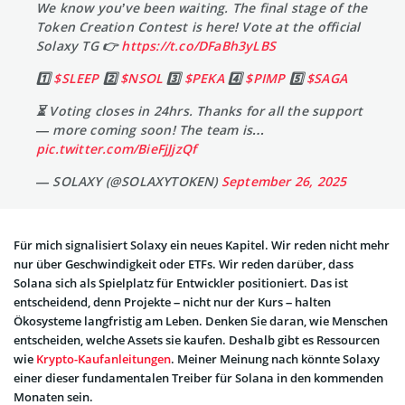
We know you’ve been waiting. The final stage of the
Token Creation Contest is here! Vote at the official
Solaxy TG 👉
https://t.co/DFaBh3yLBS
1️⃣
$SLEEP
2️⃣
$NSOL
3️⃣
$PEKA
4️⃣
$PIMP
5️⃣
$SAGA
⏳ Voting closes in 24hrs. Thanks for all the support
— more coming soon! The team is…
pic.twitter.com/BieFjJjzQf
— SOLAXY (@SOLAXYTOKEN)
September 26, 2025
Für mich signalisiert Solaxy ein neues Kapitel. Wir reden nicht mehr
nur über Geschwindigkeit oder ETFs. Wir reden darüber, dass
Solana sich als Spielplatz für Entwickler positioniert. Das ist
entscheidend, denn Projekte – nicht nur der Kurs – halten
Ökosysteme langfristig am Leben. Denken Sie daran, wie Menschen
entscheiden, welche Assets sie kaufen. Deshalb gibt es Ressourcen
wie
Krypto-Kaufanleitungen
. Meiner Meinung nach könnte Solaxy
einer dieser fundamentalen Treiber für Solana in den kommenden
Monaten sein.