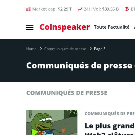
Market cap:
$2.29 T
24H Vol:
$39.55 B
B
Coinspeaker
Toute l'actualité
Home
Communiqués de presse
Page 3
Communiqués de presse -
COMMUNIQUÉS DE PRESSE
COMMUNIQUÉS DE PRE
Le plus grand