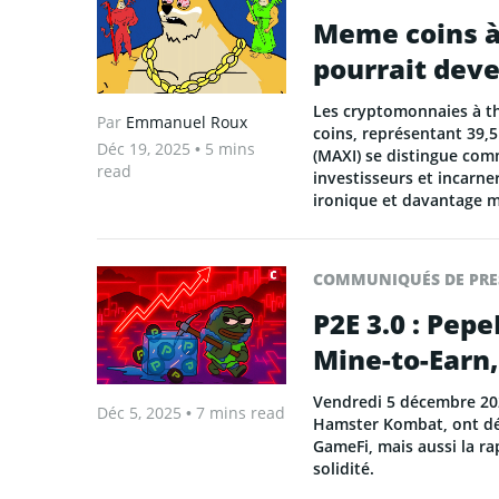
Meme coins à
pourrait deve
Les cryptomonnaies à t
Par
Emmanuel Roux
coins, représentant 39,
Déc 19, 2025
• 5 mins
(MAXI) se distingue com
read
investisseurs et incarn
ironique et davantage m
COMMUNIQUÉS DE PRE
P2E 3.0 : Pep
Mine-to-Earn,
Vendredi 5 décembre 2025
Déc 5, 2025
• 7 mins read
Hamster Kombat, ont dé
GameFi, mais aussi la r
solidité.