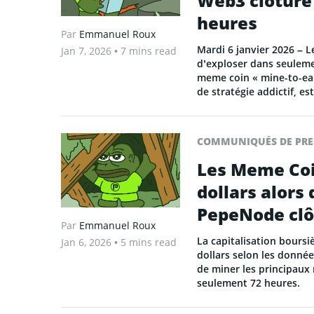
Web3 clôture 
heures
Par
Emmanuel Roux
Mardi 6 janvier 2026 – L
Jan 7, 2026
• 7 mins read
d’exploser dans seulem
meme coin « mine-to-ear
de stratégie addictif, es
COMMUNIQUÉS DE PRE
Les Meme Coin
dollars alors
PepeNode clô
Par
Emmanuel Roux
La capitalisation bours
Jan 6, 2026
• 5 mins read
dollars selon les donné
de miner les principaux
seulement 72 heures.