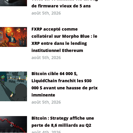
de firmware vieux de 5 ans
août 5th, 2026
FXRP accepté comme
collatéral sur Morpho Blue : le
XRP entre dans le lending
institutionnel Ethereum
août 5th, 2026
Bitcoin cible 64 000 $,
LiquidChain franchit les 930
000 $ avant une hausse de prix
imminente
août 5th, 2026
Bitcoin : Strategy affiche une
perte de 8,6 milliards au Q2
août 4th, 2026