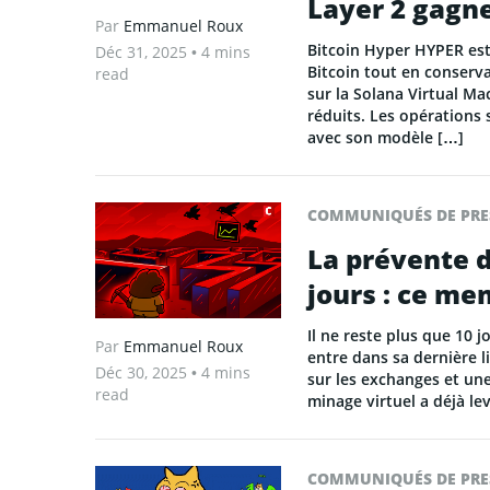
Layer 2 gagn
Par
Emmanuel Roux
Bitcoin Hyper HYPER est
Déc 31, 2025
• 4 mins
Bitcoin tout en conserv
read
sur la Solana Virtual Ma
réduits. Les opérations 
avec son modèle […]
COMMUNIQUÉS DE PRE
La prévente 
jours : ce me
Il ne reste plus que 10 
Par
Emmanuel Roux
entre dans sa dernière l
Déc 30, 2025
• 4 mins
sur les exchanges et un
read
minage virtuel a déjà le
COMMUNIQUÉS DE PRE