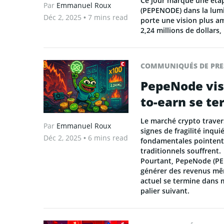
Ce jour marque une étap
Par
Emmanuel Roux
(PEPENODE) dans la lumièr
Déc 2, 2025
• 7 mins read
porte une vision plus am
2,24 millions de dollars
COMMUNIQUÉS DE PRE
PepeNode vise
to-earn se te
Le marché crypto traver
Par
Emmanuel Roux
signes de fragilité inq
Déc 2, 2025
• 6 mins read
fondamentales pointent 
traditionnels souffrent.
Pourtant, PepeNode (PE
générer des revenus mê
actuel se termine dans 
palier suivant.