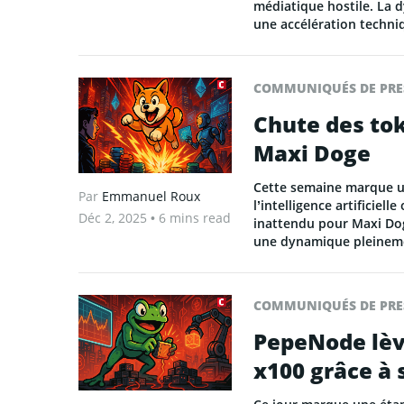
médiatique hostile. La d
une accélération techni
COMMUNIQUÉS DE PRE
Chute des tok
Maxi Doge
Cette semaine marque un 
Par
Emmanuel Roux
l’intelligence artificiel
Déc 2, 2025
• 6 mins read
inattendu pour Maxi Dog
une dynamique pleineme
COMMUNIQUÉS DE PRE
PepeNode lève
x100 grâce à