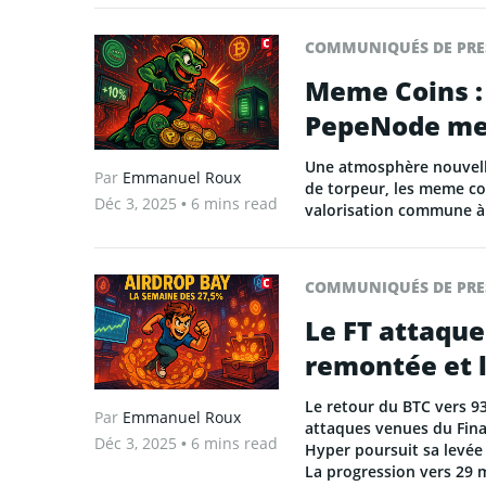
COMMUNIQUÉS DE PRE
Meme Coins : 
PepeNode met
Une atmosphère nouvelle
Par
Emmanuel Roux
de torpeur, les meme co
Déc 3, 2025
• 6 mins read
valorisation commune à 4
COMMUNIQUÉS DE PRE
Le FT attaque
remontée et 
Le retour du BTC vers 93
Par
Emmanuel Roux
attaques venues du Fina
Déc 3, 2025
• 6 mins read
Hyper poursuit sa levée
La progression vers 29 m