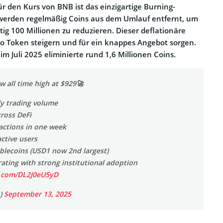
für den Kurs von BNB ist das einzigartige Burning-
erden regelmäßig Coins aus dem Umlauf entfernt, um
tig 100 Millionen zu reduzieren. Dieser deflationäre
pro Token steigern und für ein knappes Angebot sorgen.
im Juli 2025 eliminierte rund 1,6 Millionen Coins.
w all time high at $929🚀
ly trading volume
ross DeFi
actions in one week
active users
ablecoins (USD1 now 2nd largest)
ating with strong institutional adoption
r.com/DL2J0eU5yD
n)
September 13, 2025