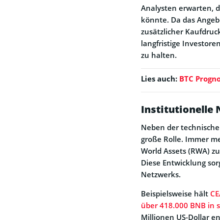
Analysten erwarten, d
könnte. Da das Angebo
zusätzlicher Kaufdruck
langfristige Investor
zu halten.
Lies auch:
BTC Progno
Institutionell
Neben der technischen 
große Rolle. Immer m
World Assets (RWA) zu
Diese Entwicklung sorgt
Netzwerks.
Beispielsweise hält
CE
über 418.000 BNB in 
Millionen US-Dollar e