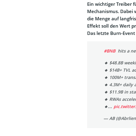
Ein wichtiger Treiber 
Mechanismus. Dabei w
die Menge auf langfris
Effekt soll den Wert 
Das letzte Burn-Event 
#BNB
hits a ne
🔸 $48.8B week
🔸 $14B+ TVL ac
🔸 100M+ trans
🔸 4.3M+ daily 
🔸 $11.9B in st
🔸 RWAs acceler
🔸…
pic.twitte
— AB (@Abrlie