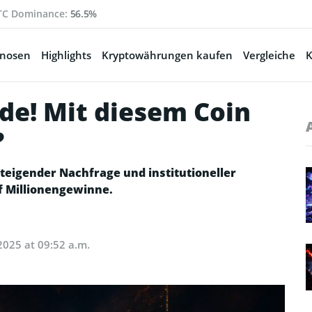
TC Dominance:
56.5%
gnosen
Highlights
Kryptowährungen kaufen
Vergleiche
K
de! Mit diesem Coin
?
steigender Nachfrage und institutioneller
f Millionengewinne.
2025 at 09:52 a.m.