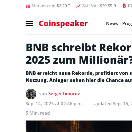
Market cap:
$2.29 T
24H Vol:
$39.55 B
B
Coinspeaker
News
Pro
BNB schreibt Rekor
2025 zum Millionär
BNB erreicht neue Rekorde, profitiert von 
Nutzung. Anleger sehen hier die Chance au
von
Sergei Timurov
Sep. 14, 2025 at 02:46 p.m.
Updated
Sep. 16, 
5 Min. read