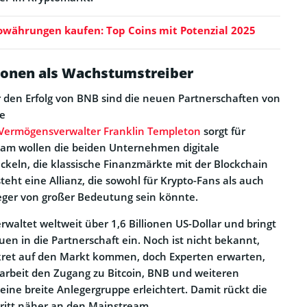
währungen kaufen: Top Coins mit Potenzial 2025
onen als Wachstumstreiber
r den Erfolg von BNB sind die neuen Partnerschaften von
ie
Vermögensverwalter Franklin Templeton
sorgt für
sam wollen die beiden Unternehmen digitale
keln, die klassische Finanzmärkte mit der Blockchain
eht eine Allianz, die sowohl für Krypto-Fans als auch
nleger von großer Bedeutung sein könnte.
rwaltet weltweit über 1,6 Billionen US-Dollar und bringt
en in die Partnerschaft ein. Noch ist nicht bekannt,
ret auf den Markt kommen, doch Experten erwarten,
rbeit den Zugang zu Bitcoin, BNB und weiteren
ine breite Anlegergruppe erleichtert. Damit rückt die
ritt näher an den Mainstream.