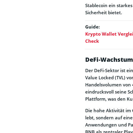
Stablecoin ein starke
Sicherheit bietet.
Guide:
Krypto Wallet Vergle
Check
DeFi-Wachstum
Der DeFi-Sektor ist e
Value Locked (TVL) vo
Handelsvolumen von 48
eindrucksvoll seine S
Plattform, was den Kur
Die hohe Aktivität im
lebt, sondern auf eine
Anwendungen und Part
BNB als zentraler Pla