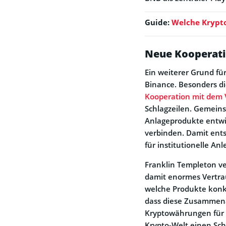
Guide:
Welche Krypto
Neue Kooperati
Ein weiterer Grund fü
Binance. Besonders d
Kooperation mit dem 
Schlagzeilen. Gemein
Anlageprodukte entwic
verbinden. Damit entst
für institutionelle A
Franklin Templeton ve
damit enormes Vertrau
welche Produkte konk
dass diese Zusammena
Kryptowährungen für e
Krypto-Welt einen Sch