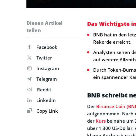
Diesen Artikel
Das Wichtigste i
teilen
BNB hat in den let
Rekorde erreicht.
Facebook
Analysten sehen d
Twitter
auf weitere Allzeit
Instagram
Durch Token-Burns,
ein spannender Kan
Telegram
Reddit
BNB schreibt n
LinkedIn
Der
Binance Coin (BN
Copy Link
aufgenommen. Nach ein
der
Kurs
beinahe um 2
über 1.300 US-Dollar.
klaren Ausbruch nach 