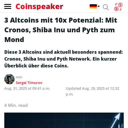
Coinspeaker
3 Altcoins mit 10x Potenzial: Mit
Cronos, Shiba Inu und Pyth zum
Mond
Diese 3 Altcoins sind aktuell besonders spannend:
Cronos, Shiba Inu und Pyth Network. Ein kurzer
Überblick über diese Coins.
von
Sergei Timurov
Aug. 31, 2025 at 09:41 a.m.
Updated
Aug. 29, 2025 at 12:32
p.m.
4 Min. read