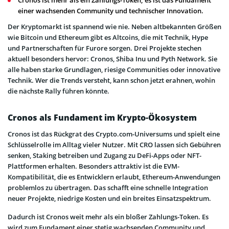
einer wachsenden Community und technischer Innovation.
Der Kryptomarkt ist spannend wie nie. Neben altbekannten Größen
wie Bitcoin und Ethereum gibt es Altcoins, die mit Technik, Hype
und Partnerschaften für Furore sorgen. Drei Projekte stechen
aktuell besonders hervor: Cronos, Shiba Inu und Pyth Network. Sie
alle haben starke Grundlagen, riesige Communities oder innovative
Technik. Wer die Trends versteht, kann schon jetzt erahnen, wohin
die nächste Rally führen könnte.
Cronos als Fundament im Krypto-Ökosystem
Cronos ist das Rückgrat des Crypto.com-Universums und spielt eine
Schlüsselrolle im Alltag vieler Nutzer. Mit CRO lassen sich Gebühren
senken, Staking betreiben und Zugang zu DeFi-Apps oder NFT-
Plattformen erhalten. Besonders attraktiv ist die EVM-
Kompatibilität, die es Entwicklern erlaubt, Ethereum-Anwendungen
problemlos zu übertragen. Das schafft eine schnelle Integration
neuer Projekte, niedrige Kosten und ein breites Einsatzspektrum.
Dadurch ist Cronos weit mehr als ein bloßer Zahlungs-Token. Es
wird zum Fundament einer stetig wachsenden Community und