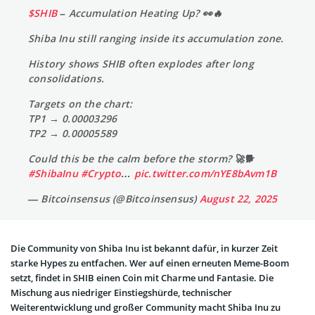
$SHIB
– Accumulation Heating Up? 👀🔥
Shiba Inu still ranging inside its accumulation zone.
History shows SHIB often explodes after long
consolidations.
Targets on the chart:
TP1 → 0.00003296
TP2 → 0.00005589
Could this be the calm before the storm? 🚀🐕
#ShibaInu
#Crypto
…
pic.twitter.com/nYE8bAvm1B
— Bitcoinsensus (@Bitcoinsensus)
August 22, 2025
Die Community von Shiba Inu ist bekannt dafür, in kurzer Zeit
starke Hypes zu entfachen. Wer auf einen erneuten Meme-Boom
setzt, findet in SHIB einen Coin mit Charme und Fantasie. Die
Mischung aus niedriger Einstiegshürde, technischer
Weiterentwicklung und großer Community macht Shiba Inu zu