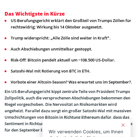
Das Wichtigste in Kürze
US-Berufungsgericht erklärt den Großteil von Trumps Zöllen für
rechtswidrig; Wirkung bis 14 Oktober ausgesetzt.
Trump widerspricht: „Alle Zölle sind weiter in Kraft“.
Auch Abschiebungen unmittelbar gestoppt.
Risk-Off: Bitcoin pendelt aktuell um ~108.500 US-Dollar.
Satoshi-Wal mit Rotierung von BTC in ETH.
Vorbote einer Altcoin-Season? Was erwartet uns im September?.
Ein US-Berufungsgericht kippt zentrale Teile von Präsident Trumps
Zollpolitik, auch die versprochenen Abschiebungen bekommen den
Riegel vorgeschoben. Die Nervosität an Risiko­märkten wird
angeheizt. Parallel dazu sorgt ein großer Satoshi-Wal mit massiven
Umschichtungen von Bitcoin in Richtung Ethereum dafür, dass das
Sentiment in Richtung bevorstehende
Altcoin-Season
rückt. Was das
für den September bedeuten kann.
Wir verwenden Cookies, um Ihnen