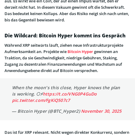
aus. Es wirkt wie ein Coin, der auf einen Impuls wartet, den er
derzeit nicht hat. In diesem Vakuum gewinnt oft die Schwerkraft.
Das bedeutet keinen Kollaps. Aber das Risiko neigt sich nach unten,
bis das Gegenteil bewiesen wird.
Die Wildcard: Bitcoin Hyper kommt ins Gespräch
Während XRP seitwärts läuft, ziehen neue Infrastrukturprojekte
Aufmerksamkeit an. Projekte wie
Bitcoin Hyper
gewinnen an
Traktion, da sie Geschwindigkeit, niedrige Gebühren, Staking,
Zugang zu dezentralen Finanzanwendungen und Wachstum auf
Anwendungsebene direkt auf Bitcoin versprechen.
When the moon’s this close, Hyper knows the plan
is working. 🌕⚡️
https://t.co/VNG0P4GuDo
pic.twitter.com/FgKiQ507c7
— Bitcoin Hyper (@BTC_Hyper2)
November 30, 2025
Das ist für XRP relevant. Nicht wegen direkter Konkurrenz, sondern