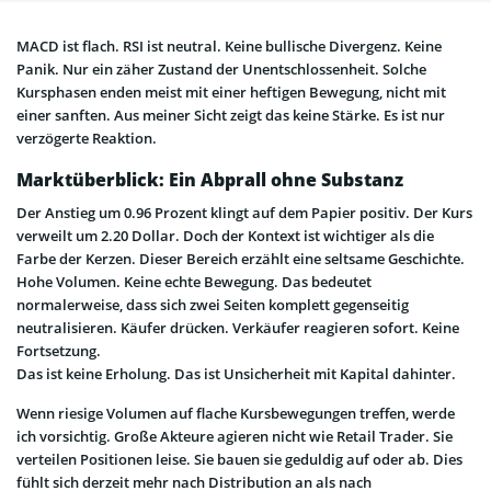
MACD ist flach. RSI ist neutral. Keine bullische Divergenz. Keine
Panik. Nur ein zäher Zustand der Unentschlossenheit. Solche
Kursphasen enden meist mit einer heftigen Bewegung, nicht mit
einer sanften. Aus meiner Sicht zeigt das keine Stärke. Es ist nur
verzögerte Reaktion.
Marktüberblick: Ein Abprall ohne Substanz
Der Anstieg um 0.96 Prozent klingt auf dem Papier positiv. Der Kurs
verweilt um 2.20 Dollar. Doch der Kontext ist wichtiger als die
Farbe der Kerzen. Dieser Bereich erzählt eine seltsame Geschichte.
Hohe Volumen. Keine echte Bewegung. Das bedeutet
normalerweise, dass sich zwei Seiten komplett gegenseitig
neutralisieren. Käufer drücken. Verkäufer reagieren sofort. Keine
Fortsetzung.
Das ist keine Erholung. Das ist Unsicherheit mit Kapital dahinter.
Wenn riesige Volumen auf flache Kursbewegungen treffen, werde
ich vorsichtig. Große Akteure agieren nicht wie Retail Trader. Sie
verteilen Positionen leise. Sie bauen sie geduldig auf oder ab. Dies
fühlt sich derzeit mehr nach Distribution an als nach