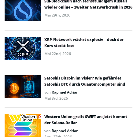
Sui-Blockchain nach sechsstündigem Ausfall
wieder online – zweiter Netzwerkcrash in 2026
Mai 29th, 2026
XRP-Netzwerk wächst explosiv – doch der
Kurs steckt fest
Mai 22nd, 2026
Satoshis Bitcoin im Visier? Wie gefährdet
Satoshis BTC durch Quantencomputer sind
von
Raphael Adrian
Mai 3rd, 2026
Western Union greift SWIFT an: Jetzt kommt
der Solana-Dollar
von
Raphael Adrian
April 27th, 2026