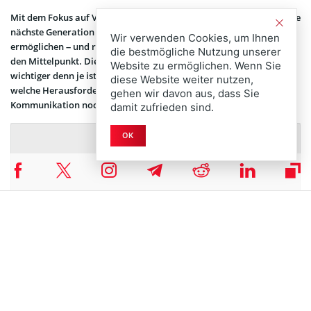
Mit dem Fokus auf Verschlüsselung und Anonymität will Buterin die
nächste Generation sicherer, dezentraler Kommunikation
Wir verwenden Cookies, um Ihnen
ermöglichen – und rückt damit den Schutz der digitalen Freiheit in
die bestmögliche Nutzung unserer
den Mittelpunkt. Dieser Artikel beleuchtet, warum Privatsphäre
Website zu ermöglichen. Wenn Sie
wichtiger denn je ist, was Buterins Spende bewirken könnte und
diese Website weiter nutzen,
welche Herausforderungen auf dem Weg zu sicherer digitaler
gehen wir davon aus, dass Sie
Kommunikation noch zu meistern sind.
damit zufrieden sind.
OK