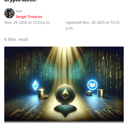
von
Sergei Timurov
Nov. 29, 2025 at 12:23 p.m.
Updated
Nov. 29, 2025 at 12:23
p.m.
6 Min. read