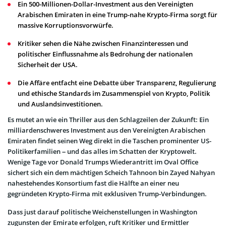
Ein 500-Millionen-Dollar-Investment aus den Vereinigten
Arabischen Emiraten in eine Trump-nahe Krypto-Firma sorgt für
massive Korruptionsvorwürfe.
Kritiker sehen die Nähe zwischen Finanzinteressen und
politischer Einflussnahme als Bedrohung der nationalen
Sicherheit der USA.
Die Affäre entfacht eine Debatte über Transparenz, Regulierung
und ethische Standards im Zusammenspiel von Krypto, Politik
und Auslandsinvestitionen.
Es mutet an wie ein Thriller aus den Schlagzeilen der Zukunft: Ein
milliardenschweres Investment aus den Vereinigten Arabischen
Emiraten findet seinen Weg direkt in die Taschen prominenter US-
Politikerfamilien – und das alles im Schatten der Kryptowelt.
Wenige Tage vor Donald Trumps Wiederantritt im Oval Office
sichert sich ein dem mächtigen Scheich Tahnoon bin Zayed Nahyan
nahestehendes Konsortium fast die Hälfte an einer neu
gegründeten Krypto-Firma mit exklusiven Trump-Verbindungen.
Dass just darauf politische Weichenstellungen in Washington
zugunsten der Emirate erfolgen, ruft Kritiker und Ermittler