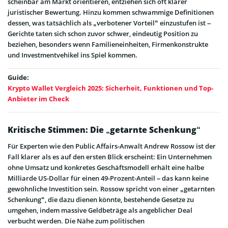
scheinbar am Markt orientieren, entziehen sich oft klarer
juristischer Bewertung. Hinzu kommen schwammige Definitionen
dessen, was tatsächlich als „verbotener Vorteil“ einzustufen ist –
Gerichte taten sich schon zuvor schwer, eindeutig Position zu
beziehen, besonders wenn Familieneinheiten, Firmenkonstrukte
und Investmentvehikel ins Spiel kommen.
Guide:
Krypto Wallet Vergleich 2025: Sicherheit, Funktionen und Top-
Anbieter im Check
Kritische Stimmen: Die „getarnte Schenkung“
Für Experten wie den Public Affairs-Anwalt Andrew Rossow ist der
Fall klarer als es auf den ersten Blick erscheint: Ein Unternehmen
ohne Umsatz und konkretes Geschäftsmodell erhält eine halbe
Milliarde US-Dollar für einen 49-Prozent-Anteil – das kann keine
gewöhnliche Investition sein. Rossow spricht von einer „getarnten
Schenkung“, die dazu dienen könnte, bestehende Gesetze zu
umgehen, indem massive Geldbeträge als angeblicher Deal
verbucht werden. Die Nähe zum politischen