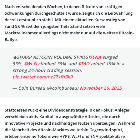
Nach entscheidenden Wochen, in denen Bitcoin von kräftigen
Schwankungen durchgeschüttelt wurde, zeigt sich die Leitwährung
derzeit erstaunlich stabil. Mit einem aktuellen Kursanstieg von
rund 5,6 % seit dem jüngsten Tiefststand setzen viele
Marktteilnehmer allerdings nicht mehr nur auf die weitere Bitcoin-
Rallye.
🔥SHARP ALTCOIN VOLUME SPIKES!
$ENA
surged
53%,
$WLFI
climbed 38%, and
$TAO
added 19% in a
strong 24-hour trading session.
pic.twitter.com/nz27xfh3k9
— Coin Bureau (@coinbureau)
November 26, 2025
Stattdessen rückt eine Dividendenstrategie in den Fokus: Anleger
verschieben aktiv Kapital in ausgewählte Altcoins, die durch
innovative Projekte und nachhaltigen Nutzen überzeugen. Während
die Mehrheit des Altcoin-Marktes weiterhin Gegenwind spürt,
erleben einzelne Tokens wie HYPE, WLFI und ENA spektakuläre