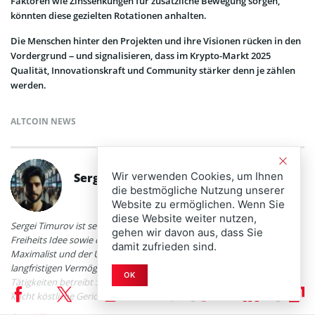
Faktoren wie Zinssenkungen für zusätzliche Bewegung sorgen,
könnten diese gezielten Rotationen anhalten.
Die Menschen hinter den Projekten und ihre Visionen rücken in den
Vordergrund – und signalisieren, dass im Krypto-Markt 2025
Qualität, Innovationskraft und Community stärker denn je zählen
werden.
ALTCOIN NEWS
Wir verwenden Cookies, um Ihnen
Sergei Timurov
die bestmögliche Nutzung unserer
Website zu ermöglichen. Wenn Sie
diese Website weiter nutzen,
Sergei Timurov ist seit 2016 großer Bitcoin Fan und ihn begeistert die
gehen wir davon aus, dass Sie
Freiheits Idee sowie die Unabhängigkeit von Bitcoin. Sergei ist Bitcoin
damit zufrieden sind.
Maximalist und der Überzeugung, dass sich nur Bitcoin für einen
langfristigen Vermögensaufbau eignet. Neben seinen journalistischen
OK
Tätigkeiten betreibt Sergei Bitcoin Mining und Freistil-Ringen sowie
kocht köstliche Gerichte aus seiner ursprünglichen Heimat Georgien.