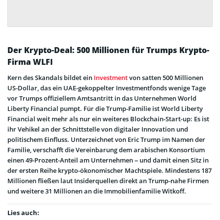
Der Krypto-Deal: 500 Millionen für Trumps Krypto-
Firma WLFI
Kern des Skandals bildet ein
Investment
von satten 500 Millionen
US-Dollar, das ein UAE-gekoppelter Investmentfonds wenige Tage
vor Trumps offiziellem Amtsantritt in das Unternehmen World
Liberty Financial pumpt. Für die Trump-Familie ist World Liberty
Financial weit mehr als nur ein weiteres Blockchain-Start-up: Es ist
ihr Vehikel an der Schnittstelle von digitaler Innovation und
politischem Einfluss. Unterzeichnet von Eric Trump im Namen der
Familie, verschafft die Vereinbarung dem arabischen Konsortium
einen 49-Prozent-Anteil am Unternehmen – und damit einen Sitz in
der ersten Reihe krypto-ökonomischer Machtspiele. Mindestens 187
Millionen fließen laut Insiderquellen direkt an Trump-nahe Firmen
und weitere 31 Millionen an die Immobilienfamilie Witkoff.
Lies auch: