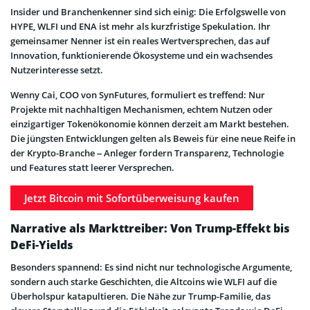
Insider und Branchenkenner sind sich einig: Die Erfolgswelle von
HYPE, WLFI und ENA ist mehr als kurzfristige Spekulation. Ihr
gemeinsamer Nenner ist ein reales Wertversprechen, das auf
Innovation, funktionierende Ökosysteme und ein wachsendes
Nutzerinteresse setzt.
Wenny Cai, COO von SynFutures, formuliert es treffend: Nur
Projekte mit nachhaltigen Mechanismen, echtem Nutzen oder
einzigartiger Tokenökonomie können derzeit am Markt bestehen.
Die jüngsten Entwicklungen gelten als Beweis für eine neue Reife in
der Krypto-Branche – Anleger fordern Transparenz, Technologie
und Features statt leerer Versprechen.
Jetzt Bitcoin mit Sofortüberweisung kaufen
Narrative als Markttreiber: Von Trump-Effekt bis
DeFi-Yields
Besonders spannend: Es sind nicht nur technologische Argumente,
sondern auch starke Geschichten, die Altcoins wie WLFI auf die
Überholspur katapultieren. Die Nähe zur Trump-Familie, das