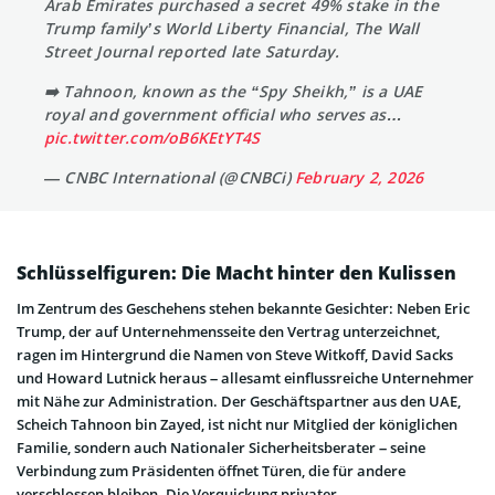
Arab Emirates purchased a secret 49% stake in the
Trump family’s World Liberty Financial, The Wall
Street Journal reported late Saturday.
➡️ Tahnoon, known as the “Spy Sheikh,” is a UAE
royal and government official who serves as…
pic.twitter.com/oB6KEtYT4S
— CNBC International (@CNBCi)
February 2, 2026
Schlüsselfiguren: Die Macht hinter den Kulissen
Im Zentrum des Geschehens stehen bekannte Gesichter: Neben Eric
Trump, der auf Unternehmensseite den Vertrag unterzeichnet,
ragen im Hintergrund die Namen von Steve Witkoff, David Sacks
und Howard Lutnick heraus – allesamt einflussreiche Unternehmer
mit Nähe zur Administration. Der Geschäftspartner aus den UAE,
Scheich Tahnoon bin Zayed, ist nicht nur Mitglied der königlichen
Familie, sondern auch Nationaler Sicherheitsberater – seine
Verbindung zum Präsidenten öffnet Türen, die für andere
verschlossen bleiben. Die Verquickung privater