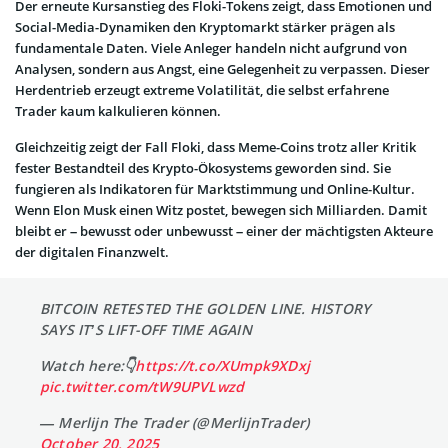
Der erneute Kursanstieg des Floki-Tokens zeigt, dass Emotionen und
Social-Media-Dynamiken den Kryptomarkt stärker prägen als
fundamentale Daten. Viele Anleger handeln nicht aufgrund von
Analysen, sondern aus Angst, eine Gelegenheit zu verpassen. Dieser
Herdentrieb erzeugt extreme Volatilität, die selbst erfahrene
Trader kaum kalkulieren können.
Gleichzeitig zeigt der Fall Floki, dass Meme-Coins trotz aller Kritik
fester Bestandteil des Krypto-Ökosystems geworden sind. Sie
fungieren als Indikatoren für Marktstimmung und Online-Kultur.
Wenn Elon Musk einen Witz postet, bewegen sich Milliarden. Damit
bleibt er – bewusst oder unbewusst – einer der mächtigsten Akteure
der digitalen Finanzwelt.
BITCOIN RETESTED THE GOLDEN LINE. HISTORY
SAYS IT’S LIFT-OFF TIME AGAIN
Watch here:👇
https://t.co/XUmpk9XDxj
pic.twitter.com/tW9UPVLwzd
— Merlijn The Trader (@MerlijnTrader)
October 20, 2025