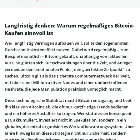
Langfristig denken: Warum regelmäßiges Bitcoin-
Kaufen sinnvoll ist
Wer langfristig Vermögen aufbauen will, sollte den sogenannten
Durchschnittskosteneffekt nutzen. Dabei wird regelmäßig – zum
Beispiel monatlich – Bitcoin gekauft, unabhängig vom aktuellen
Kurs. So glätten sich Kursschwankungen über die Zeit, und Anleger
vermeiden den emotionalen Fehler, den „perfekten Zeitpunkt“ zu
suchen. Bitcoin gilt als das sicherste Computernetzwerk der Welt,
mit über einer Million aktiver Nodes und einer unübertroffenen
Hashrate, die jede Manipulation praktisch unmöglich macht.
Diese technologische Stabilität macht Bitcoin einzigartig und hebt
ihn klar von Altcoins ab, die oft nur kurzfristige Trends bedienen
und ein höheres Ausfallrisiko tragen. Wer stattdessen konsequent
BTC akkumuliert, investiert nicht in Spekulation, sondern in ein
globales, dezentral organisiertes Wertaufbewahrungssystem. Über
Jahre hinweg kann diese Strategie nicht nur Sicherheit, sondern
auch solide Renditen bringen – unabhängig vom täglichen