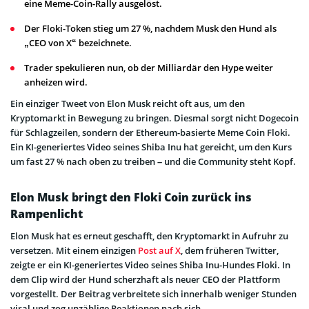
eine Meme-Coin-Rally ausgelöst.
Der Floki-Token stieg um 27 %, nachdem Musk den Hund als
„CEO von X“ bezeichnete.
Trader spekulieren nun, ob der Milliardär den Hype weiter
anheizen wird.
Ein einziger Tweet von Elon Musk reicht oft aus, um den
Kryptomarkt in Bewegung zu bringen. Diesmal sorgt nicht Dogecoin
für Schlagzeilen, sondern der Ethereum-basierte Meme Coin Floki.
Ein KI-generiertes Video seines Shiba Inu hat gereicht, um den Kurs
um fast 27 % nach oben zu treiben – und die Community steht Kopf.
Elon Musk bringt den Floki Coin zurück ins
Rampenlicht
Elon Musk hat es erneut geschafft, den Kryptomarkt in Aufruhr zu
versetzen. Mit einem einzigen
Post auf X
, dem früheren Twitter,
zeigte er ein KI-generiertes Video seines Shiba Inu-Hundes Floki. In
dem Clip wird der Hund scherzhaft als neuer CEO der Plattform
vorgestellt. Der Beitrag verbreitete sich innerhalb weniger Stunden
viral und zog unzählige Reaktionen nach sich.