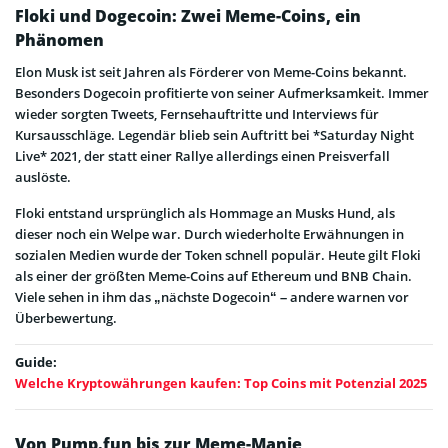
Floki und Dogecoin: Zwei Meme-Coins, ein
Phänomen
Elon Musk ist seit Jahren als Förderer von Meme-Coins bekannt.
Besonders Dogecoin profitierte von seiner Aufmerksamkeit. Immer
wieder sorgten Tweets, Fernsehauftritte und Interviews für
Kursausschläge. Legendär blieb sein Auftritt bei *Saturday Night
Live* 2021, der statt einer Rallye allerdings einen Preisverfall
auslöste.
Floki entstand ursprünglich als Hommage an Musks Hund, als
dieser noch ein Welpe war. Durch wiederholte Erwähnungen in
sozialen Medien wurde der Token schnell populär. Heute gilt Floki
als einer der größten Meme-Coins auf Ethereum und BNB Chain.
Viele sehen in ihm das „nächste Dogecoin“ – andere warnen vor
Überbewertung.
Guide:
Welche Kryptowährungen kaufen: Top Coins mit Potenzial 2025
Von Pump.fun bis zur Meme-Manie