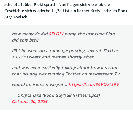
scherzhaft über Floki sprach. Nun fragen sich viele, ob die
Geschichte sich wiederholt. „Zeit ist ein flacher Kreis“, schrieb Bonk
Guy ironisch.
how many Xs did
$FLOKI
pump the last time Elon
did this btw?
IIRC he went on a rampage posting several 'Floki as
X CEO' tweets and memes shortly after
and was even excitedly talking about how it's cool
that his dog was running Twitter on mainstream TV
would be ironic if we get…
https://t.co/f39VOv13PV
— Unipcs (aka 'Bonk Guy') 🎒 (@theunipcs)
October 20, 2025