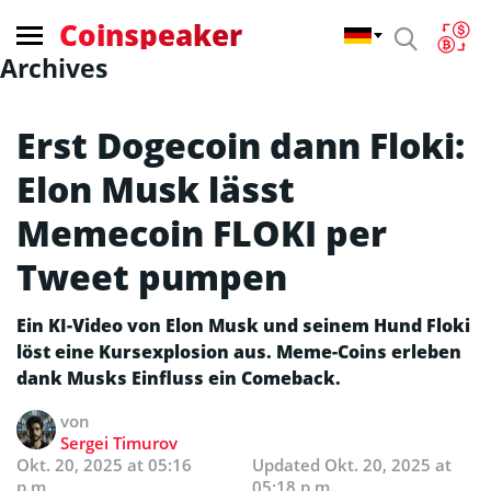
Coinspeaker
Archives
Erst Dogecoin dann Floki:
Elon Musk lässt
Memecoin FLOKI per
Tweet pumpen
Ein KI-Video von Elon Musk und seinem Hund Floki
löst eine Kursexplosion aus. Meme-Coins erleben
dank Musks Einfluss ein Comeback.
von
Sergei Timurov
Okt. 20, 2025 at 05:16
Updated
Okt. 20, 2025 at
p.m.
05:18 p.m.