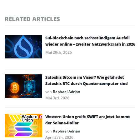
RELATED ARTICLES
Sui-Blockchain nach sechsstündigem Ausfall
wieder online – zweiter Netzwerkcrash in 2026
Mai 29th, 2026
Satoshis Bitcoin im Visier? Wie gefährdet
Satoshis BTC durch Quantencomputer sind
von
Raphael Adrian
Mai 3rd, 2026
Western Union greift SWIFT an: Jetzt kommt
der Solana-Dollar
von
Raphael Adrian
April 27th, 2026