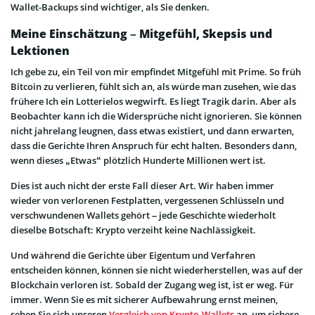
Wallet-Backups sind wichtiger, als Sie denken.
Meine Einschätzung – Mitgefühl, Skepsis und
Lektionen
Ich gebe zu, ein Teil von mir empfindet Mitgefühl mit Prime. So früh
Bitcoin zu verlieren, fühlt sich an, als würde man zusehen, wie das
frühere Ich ein Lotterielos wegwirft. Es liegt Tragik darin. Aber als
Beobachter kann ich die Widersprüche nicht ignorieren. Sie können
nicht jahrelang leugnen, dass etwas existiert, und dann erwarten,
dass die Gerichte Ihren Anspruch für echt halten. Besonders dann,
wenn dieses „Etwas“ plötzlich Hunderte Millionen wert ist.
Dies ist auch nicht der erste Fall dieser Art. Wir haben immer
wieder von verlorenen Festplatten, vergessenen Schlüsseln und
verschwundenen Wallets gehört – jede Geschichte wiederholt
dieselbe Botschaft: Krypto verzeiht keine Nachlässigkeit.
Und während die Gerichte über Eigentum und Verfahren
entscheiden können, können sie nicht wiederherstellen, was auf der
Blockchain verloren ist. Sobald der Zugang weg ist, ist er weg. Für
immer. Wenn Sie es mit sicherer Aufbewahrung ernst meinen,
sehen Sie sich unseren
Vergleich von Krypto-Wallets
an, um sichere,