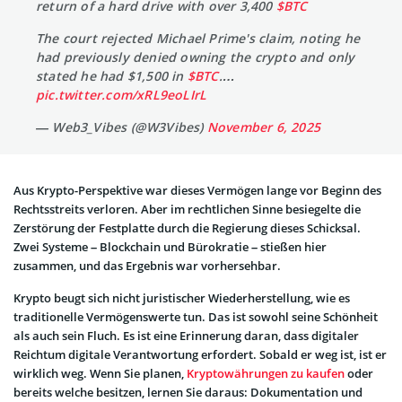
return of a hard drive with over 3,400
$BTC
The court rejected Michael Prime's claim, noting he
had previously denied owning the crypto and only
stated he had $1,500 in
$BTC
.…
pic.twitter.com/xRL9eoLIrL
— Web3_Vibes (@W3Vibes)
November 6, 2025
Aus Krypto-Perspektive war dieses Vermögen lange vor Beginn des
Rechtsstreits verloren. Aber im rechtlichen Sinne besiegelte die
Zerstörung der Festplatte durch die Regierung dieses Schicksal.
Zwei Systeme – Blockchain und Bürokratie – stießen hier
zusammen, und das Ergebnis war vorhersehbar.
Krypto beugt sich nicht juristischer Wiederherstellung, wie es
traditionelle Vermögenswerte tun. Das ist sowohl seine Schönheit
als auch sein Fluch. Es ist eine Erinnerung daran, dass digitaler
Reichtum digitale Verantwortung erfordert. Sobald er weg ist, ist er
wirklich weg. Wenn Sie planen,
Kryptowährungen zu kaufen
oder
bereits welche besitzen, lernen Sie daraus: Dokumentation und