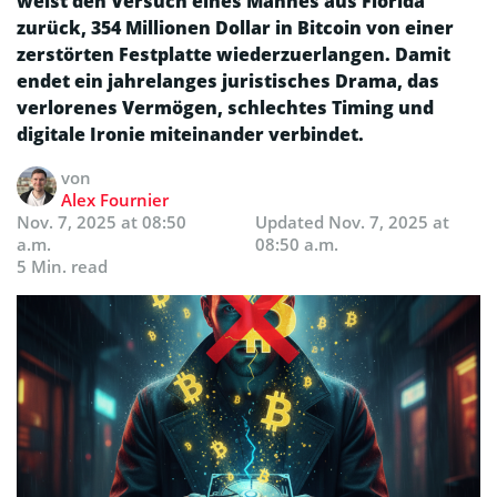
weist den Versuch eines Mannes aus Florida
zurück, 354 Millionen Dollar in Bitcoin von einer
zerstörten Festplatte wiederzuerlangen. Damit
endet ein jahrelanges juristisches Drama, das
verlorenes Vermögen, schlechtes Timing und
digitale Ironie miteinander verbindet.
von
Alex Fournier
Nov. 7, 2025 at 08:50
Updated
Nov. 7, 2025 at
a.m.
08:50 a.m.
5 Min. read