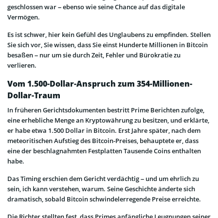
geschlossen war – ebenso wie seine Chance auf das digitale
Vermögen.
Es ist schwer, hier kein Gefühl des Unglaubens zu empfinden. Stellen
Sie sich vor, Sie wissen, dass Sie einst Hunderte Millionen in Bitcoin
besaßen – nur um sie durch Zeit, Fehler und Bürokratie zu
verlieren.
Vom 1.500-Dollar-Anspruch zum 354-Millionen-
Dollar-Traum
In früheren Gerichtsdokumenten bestritt Prime Berichten zufolge,
eine erhebliche Menge an Kryptowährung zu besitzen, und erklärte,
er habe etwa 1.500 Dollar in Bitcoin. Erst Jahre später, nach dem
meteoritischen Aufstieg des Bitcoin-Preises, behauptete er, dass
eine der beschlagnahmten Festplatten Tausende Coins enthalten
habe.
Das Timing erschien dem Gericht verdächtig – und um ehrlich zu
sein, ich kann verstehen, warum. Seine Geschichte änderte sich
dramatisch, sobald Bitcoin schwindelerregende Preise erreichte.
Die Richter stellten fest, dass Primes anfängliche Leugnungen seiner