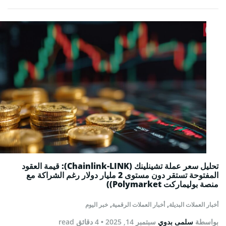
تحليل سعر عملة تشينلينك (Chainlink-LINK): قيمة العقود
المفتوحة تستقر دون مستوى 2 مليار دولار رغم الشراكة مع
منصة بوليماركت Polymarket))
,
,
أخبار العملات البديلة
أخبار العملات الرقمية
خبر اليوم
بواسطة
سلمى بدوي
سبتمبر 14, 2025
• 4 دقائق read