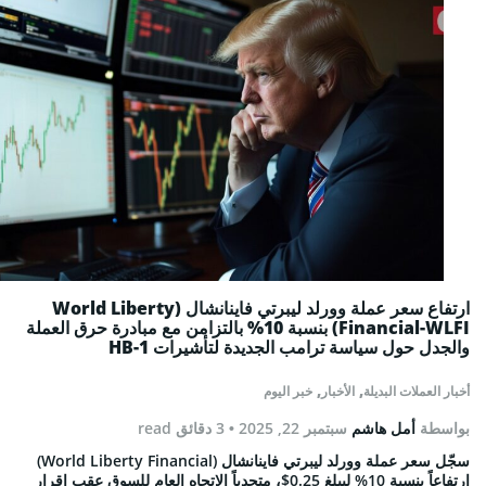
ارتفاع سعر عملة وورلد ليبرتي فاينانشال (World Liberty
Financial-WLFI) بنسبة 10% بالتزامن مع مبادرة حرق العملة
والجدل حول سياسة ترامب الجديدة لتأشيرات HB-1
,
,
أخبار العملات البديلة
الأخبار
خبر اليوم
بواسطة
أمل هاشم
سبتمبر 22, 2025
• 3 دقائق read
سجّل سعر عملة وورلد ليبرتي فاينانشال (World Liberty Financial)
ارتفاعاً بنسبة 10% ليبلغ 0.25$، متحدياً الاتجاه العام للسوق عقب إقرار