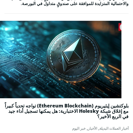
والاحتمالية المتزايدة للموافقة على صندوقٍ متداول في البورصة.
بلوكتشين إيثيريوم (Ethereum Blockchain) تواجه تحدياً كبيراً
مع إغلاق شبكة Holesky الاختبارية: هل يمكنها تسجيل أداء جيد
في الربع الأخير؟
,
,
أخبار العملات البديلة
الأخبار
خبر اليوم