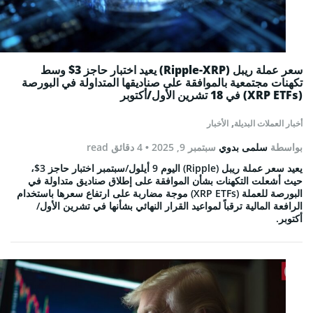
سعر عملة ريبل (Ripple-XRP) يعيد اختبار حاجز 3$ وسط
تكهنات مجتمعية بالموافقة على صناديقها المتداولة في البورصة
(XRP ETFs) في 18 تشرين الأول/أكتوبر
,
أخبار العملات البديلة
الأخبار
بواسطة
سلمى بدوي
سبتمبر 9, 2025
• 4 دقائق read
يعيد سعر عملة ريبل (Ripple) اليوم 9 أيلول/سبتمبر اختبار حاجز 3$،
حيث أشعلت التكهنات بشأن الموافقة على إطلاق صناديق متداولة في
البورصة للعملة (XRP ETFs) موجة مضاربة على ارتفاع سعرها باستخدام
الرافعة المالية ترقباً لمواعيد القرار النهائي بشأنها في تشرين الأول/
أكتوبر.