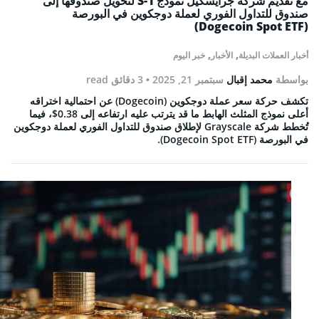
مع تقديم شركة جرايسكيل نموذج S-1 لتحويل صندوقها إلى
صندوق للتداول الفوري لعملة دوجكوين في البورصة
(Dogecoin Spot ETF)
,
,
أخبار العملات البديلة
الأخبار
خبر اليوم
بواسطة
محمد إقبال
سبتمبر 21, 2025
• 3 دقائق read
تكشف حركة سعر عملة دوجكوين (Dogecoin) عن احتمالية اختراقه
أعلى نموذج المثلث الهابط ما قد يترتب عليه ارتفاعه إلى 0.38$، فيما
تُخطط شركة Grayscale لإطلاق صندوق للتداول الفوري لعملة دوجكوين
في البورصة (Dogecoin Spot ETF).