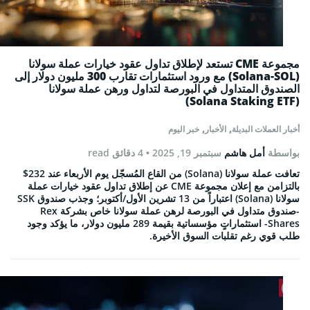
مجموعة CME تستعد لإطلاق تداول عقود خيارات عملة سولانا
(Solana-SOL) مع ورود استثمارات تقارب 300 مليون دولار إلى
الصندوق المتداول في البورصة لتداول ورهن عملة سولانا
(Solana Staking ETF)
,
,
أخبار العملات البديلة
الأخبار
خبر اليوم
بواسطة
أمل هاشم
سبتمبر 19, 2025
• 4 دقائق read
تعافت عملة سولانا (Solana) من القاع المُسجّل يوم الأربعاء عند 232$
بالتزامن مع إعلان مجموعة CME عن إطلاق تداول عقود خيارات عملة
سولانا (Solana) اعتباراً من 13 تشرين الأول/أكتوبر؛ وجذب صندوق SSK
-صندوق متداول في البورصة لرهن عملة سولانا خاص بشركة Rex
Shares- استثماراتٍ مؤسساتية بقيمة 289 مليون دولار، ما يؤكد وجود
طلب قوي رغم تقلبات السوق الأخيرة.