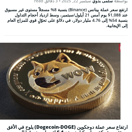
بواسطة
سلمى بدوي
سبتمبر 22, 2025
• 3 دقائق read
ارتفع سعر عملة بينانس (Binance) بنسبة 8% مسجلاً مستوى غير مسبوق
عند 1,088$ يوم أمس 21 أيلول/سبتمبر، وسط ازدياد أحجام التداول
بنسبة 54% إلى 4.76 مليار دولار، في دلالةٍ على تحوّلٍ قوي للمزاج العام
إلى الإيجابية.
ارتفاع سعر عملة دوجكوين (Dogecoin-DOGE) يلوح في الأفق