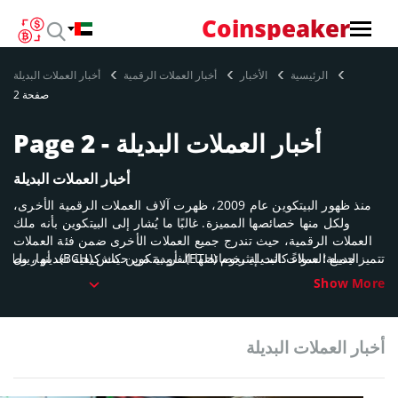
Coinspeaker
الرئيسية
الأخبار
أخبار العملات الرقمية
أخبار العملات البديلة
صفحة 2
أخبار العملات البديلة - Page 2
أخبار العملات البديلة
منذ ظهور البيتكوين عام 2009، ظهرت آلاف العملات الرقمية الأخرى،
ولكل منها خصائصها المميزة. غالبًا ما يُشار إلى البيتكوين بأنه ملك
العملات الرقمية، حيث تندرج جميع العملات الأخرى ضمن فئة العملات
البديلة؛ سواءً كانت إيثريوم (ETH)، أو بيتكوين كاش (BCH)، أو ريبل
تتميز جميع العملات البديلة بخصائصها الفريدة من حيث كيفية تعدينها، وطبيعت
(XRP)، أو لايتكوين (LTC)، أو مونيرو (XMR)، أو إيوس (EOS)، أو ترون
Show More
(TRX)، وغيرها.
أخبار العملات البديلة