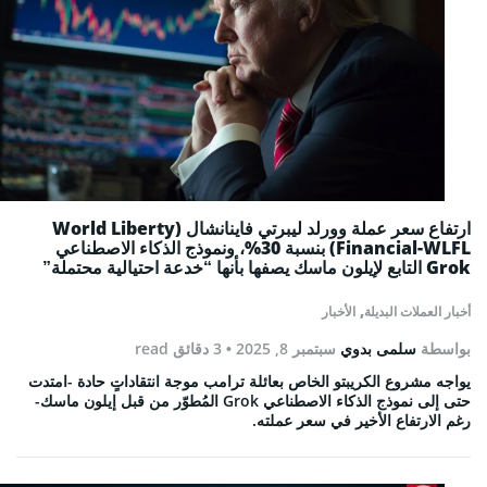
ارتفاع سعر عملة وورلد ليبرتي فاينانشال (World Liberty
Financial-WLFL) بنسبة 30%، ونموذج الذكاء الاصطناعي
Grok التابع لإيلون ماسك يصفها بأنها “خدعة احتيالية محتملة”
,
أخبار العملات البديلة
الأخبار
بواسطة
سلمى بدوي
سبتمبر 8, 2025
• 3 دقائق read
يواجه مشروع الكريبتو الخاص بعائلة ترامب موجة انتقاداتٍ حادة -امتدت
حتى إلى نموذج الذكاء الاصطناعي Grok المُطوّر من قبل إيلون ماسك-
رغم الارتفاع الأخير في سعر عملته.