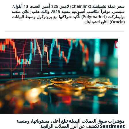
سعر عملة تشينلينك (Chainlink) لامس 25$ أمس السبت 13 أيلول/
سبتمبر، موفراً مكاسب أسبوعية بنسبة 15%، وذلك عقب إعلان منصة
بوليماركت (Polymarket) تأكيد شراكتها مع بروتوكول وسيط البيانات
(Oracle) التابع لتشينلينك.
مؤشرات سوق العملات البديلة تبلغ أعلى مستوياتها، ومنصة
Santiment تكشف عن أبرز العملات الرائجة