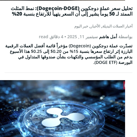
تحليل سعر عملة دوجكوين (Dogecoin-DOGE): نمط المثلث
الممتد لـ 50 يوماً يشير إلى أن السعر يتهيأ للارتفاع بنسبة 20%
,
,
أخبار العملات البديلة
الأخبار
خبر اليوم
بواسطة
أمل هاشم
سبتمبر 11, 2025
• 4 دقائق read
تصدّرت عملة دوجكوين (Dogecoin) مؤخراً قائمة أفضل العملات الرقمية
البارزة إثر ارتفاع سعرها بنسبة 15% من 0.20$ إلى 0.25$ هذا الأسبوع
بدعم من الطلب المؤسسي والتكهنات بشأن صندوقها المتداول في
البورصة (DOGE ETF).