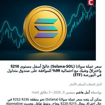
سعر عملة سولانا (Solana-SOL) عالقٌ أسفل مستوى 210$
واختراقٌ وشيك مع احتمالية 99% للموافقة على صندوق متداول
في البورصة (ETF)
,
أخبار العملات البديلة
الأخبار
بواسطة
أمل هاشم
سبتمبر 5, 2025
• 3 دقائق read
يمكن أن يتجه سعر عملة سولانا (Solana) نحو منطقة 236$-252$ في
حال اختراق مجال 215$-220$ بنجاح، وسَط تفاؤلٍ بتحديث Alpenglow