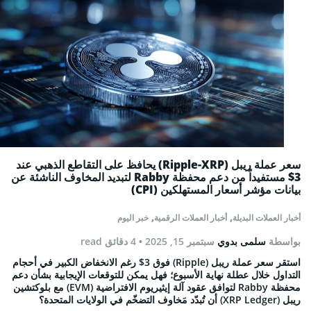
سعر عملة ريبل (Ripple-XRP) يحافظ على التقاطع الذهبي عند
3$ مستفيداً من دعم محفظة Rabby لتبديد المخاوف الناشئة عن
بيانات مؤشر أسعار المستهلكين (CPI)
,
,
أخبار العملات البديلة
أخبار العملات الرقمية
خبر اليوم
بواسطة
سلمى بدوي
سبتمبر 15, 2025
• 4 دقائق read
استقر سعر عملة ريبل (Ripple) فوق 3$ رغم الانخفاض الكبير في أحجام
التداول خلال عطلة نهاية الأسبوع؛ فهل يمكن للتوقعات الإيجابية بشأن دعم
محفظة Rabby لتوافق عقود آلة إيثيريوم الافتراضية (EVM) مع بلوكتشين
ريبل (XRP Ledger) أن تُبدّد مَخاوف التضخّم في الولايات المتحدة؟