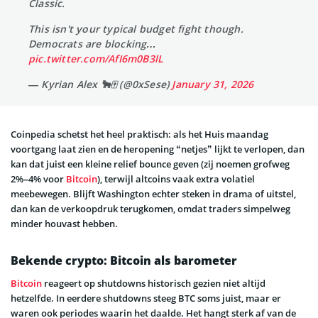
Classic.
This isn't your typical budget fight though.
Democrats are blocking…
pic.twitter.com/AfI6m0B3lL
— Kyrian Alex 🐂🀄️ (@0xSese)
January 31, 2026
Coinpedia schetst het heel praktisch: als het Huis maandag
voortgang laat zien en de heropening “netjes” lijkt te verlopen, dan
kan dat juist een kleine relief bounce geven (zij noemen grofweg
2%–4% voor
Bitcoin
), terwijl altcoins vaak extra volatiel
meebewegen. Blijft Washington echter steken in drama of uitstel,
dan kan de verkoopdruk terugkomen, omdat traders simpelweg
minder houvast hebben.
Bekende crypto: Bitcoin als barometer
Bitcoin
reageert op shutdowns historisch gezien niet altijd
hetzelfde. In eerdere shutdowns steeg BTC soms juist, maar er
waren ook periodes waarin het daalde. Het hangt sterk af van de