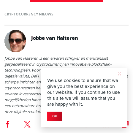
CRYPTOCURRENCY NIEUWS
Jobbe van Halteren
Jobbe van Halteren is een ervaren schrijver en marktanalist
gespecialiseerd in cryptocurrency en innovatieve blockchain-
technologieën. Voor Coinspeaker duikt hij dagelijks in de wereld van
digitale valuta, DeFi, NFT’s en opkomende web3-projecten. Dankzij zijn
We use cookies to ensure that we
scherpe inzichten en toegankelijke schrijfstijl weet hij complexe
give you the best experience on
cryptoconcepten helder uit te leggen aan zowel beginnende als
our website. If you continue to use
ervaren investeerders. Met een scherp oog voor trends en nieuwe
this site we will assume that you
mogelijkheden binnen de snel veranderende cryptomarkt, is Jobbe
are happy with it.
een betrouwbare bron voor iedereen die voorop wil blijven lopen in
deze digitale revolutie.
OK