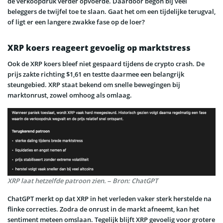
de verkoopdruk verder opvoerde. Daardoor begon bij veel
beleggers de twijfel toe te slaan. Gaat het om een tijdelijke terugval,
of ligt er een langere zwakke fase op de loer?
XRP koers reageert gevoelig op marktstress
Ook de XRP koers bleef niet gespaard tijdens de crypto crash. De
prijs zakte richting $1,61 en testte daarmee een belangrijk
steungebied. XRP staat bekend om snelle bewegingen bij
marktonrust, zowel omhoog als omlaag.
XRP laat hetzelfde patroon zien. – Bron: ChatGPT
ChatGPT merkt op dat XRP in het verleden vaker sterk herstelde na
flinke correcties. Zodra de onrust in de markt afneemt, kan het
sentiment meteen omslaan. Tegelijk blijft XRP gevoelig voor grotere