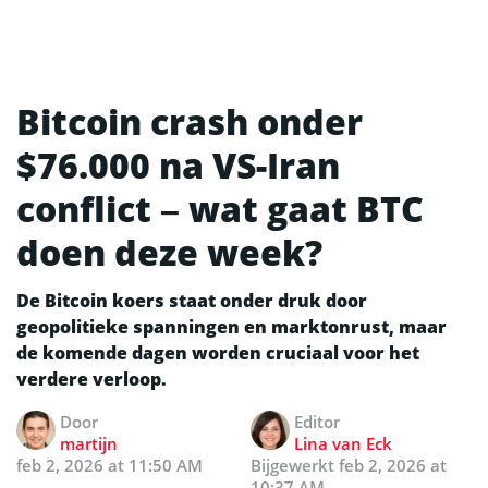
Bitcoin crash onder
$76.000 na VS-Iran
conflict – wat gaat BTC
doen deze week?
De Bitcoin koers staat onder druk door
geopolitieke spanningen en marktonrust, maar
de komende dagen worden cruciaal voor het
verdere verloop.
Door
Editor
martijn
Lina van Eck
feb 2, 2026 at 11:50 AM
Bijgewerkt
feb 2, 2026 at
10:37 AM