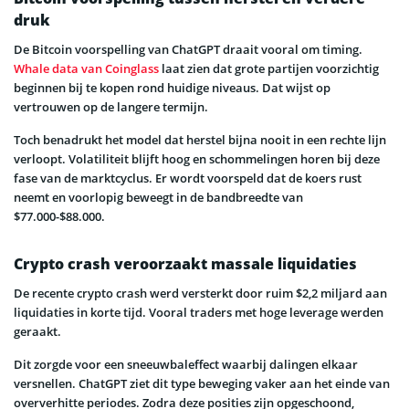
druk
De Bitcoin voorspelling van ChatGPT draait vooral om timing.
Whale data van Coinglass
laat zien dat grote partijen voorzichtig
beginnen bij te kopen rond huidige niveaus. Dat wijst op
vertrouwen op de langere termijn.
Toch benadrukt het model dat herstel bijna nooit in een rechte lijn
verloopt. Volatiliteit blijft hoog en schommelingen horen bij deze
fase van de marktcyclus. Er wordt voorspeld dat de koers rust
neemt en voorlopig beweegt in de bandbreedte van
$77.000-$88.000.
Crypto crash veroorzaakt massale liquidaties
De recente crypto crash werd versterkt door ruim $2,2 miljard aan
liquidaties in korte tijd. Vooral traders met hoge leverage werden
geraakt.
Dit zorgde voor een sneeuwbaleffect waarbij dalingen elkaar
versnellen. ChatGPT ziet dit type beweging vaker aan het einde van
oververhitte periodes. Zodra deze posities zijn opgeschoond,