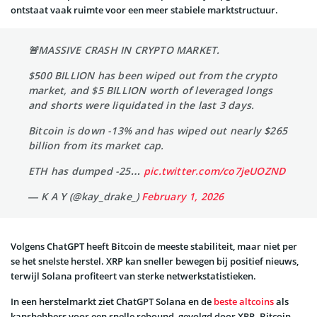
ontstaat vaak ruimte voor een meer stabiele marktstructuur.
🚨MASSIVE CRASH IN CRYPTO MARKET.
$500 BILLION has been wiped out from the crypto
market, and $5 BILLION worth of leveraged longs
and shorts were liquidated in the last 3 days.
Bitcoin is down -13% and has wiped out nearly $265
billion from its market cap.
ETH has dumped -25…
pic.twitter.com/co7jeUOZND
— K A Y (@kay_drake_)
February 1, 2026
Volgens ChatGPT heeft Bitcoin de meeste stabiliteit, maar niet per
se het snelste herstel. XRP kan sneller bewegen bij positief nieuws,
terwijl Solana profiteert van sterke netwerkstatistieken.
In een herstelmarkt ziet ChatGPT Solana en de
beste altcoins
als
kanshebbers voor een snelle rebound, gevolgd door XRP. Bitcoin