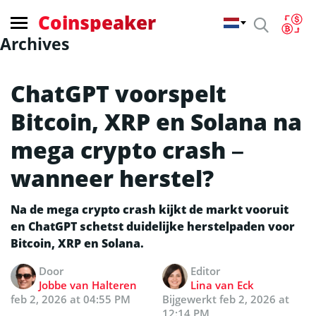
Coinspeaker
Archives
ChatGPT voorspelt
Bitcoin, XRP en Solana na
mega crypto crash –
wanneer herstel?
Na de mega crypto crash kijkt de markt vooruit
en ChatGPT schetst duidelijke herstelpaden voor
Bitcoin, XRP en Solana.
Door
Editor
Jobbe van Halteren
Lina van Eck
feb 2, 2026 at 04:55 PM
Bijgewerkt
feb 2, 2026 at
12:14 PM