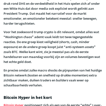
druk rond DHS en de verdeeldheid in het Huis spelen zich af onder
een Witte Huis dat door media ook expliciet wordt gelinkt aan
President Trump. Dat maakt het narratief voor de markt
emotioneler, en emotioneler betekent meestal: sneller bewegen,
harder terugschieten.
Voor het zoekwoord trump crypto is dit relevant, omdat alles wat
“Washington chaos” ademt vaak leidt tot twee tegengestelde
reacties. De ene groep kiest veiligheid (shorts, cash, minder
exposure) en de andere groep koopt juist “anti-systeem assets”
zoals BTC. Welke kant wint, zie je meestal pas als de eerste
handelsuren van maandag voorbij zijn en volumes bevestigen wat
het echte geld doet.
En precies omdat zulke macro shocks de pijnpunten van het huidige
Bitcoin netwerk (kosten en snelheid op drukke momenten) extra
zichtbaar maken, duiken traders en builders vaak weer op
schaalbaarheids verhalen.
Bitcoin Hyper in het kort
Bitcoin Hyper
positioneert zich als een van de eerste “echte” Layer-