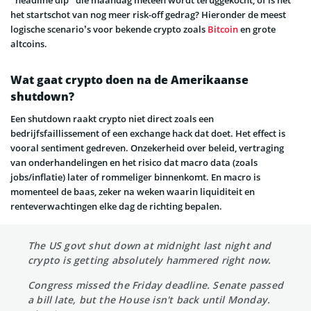
“headline dip” die maandag meteen wordt teruggekocht, of is het
het startschot van nog meer risk-off gedrag? Hieronder de meest
logische scenario’s voor bekende crypto zoals
Bitcoin
en grote
altcoins.
Wat gaat crypto doen na de Amerikaanse
shutdown?
Een shutdown raakt crypto niet direct zoals een
bedrijfsfaillissement of een exchange hack dat doet. Het effect is
vooral sentiment gedreven. Onzekerheid over beleid, vertraging
van onderhandelingen en het risico dat macro data (zoals
jobs/inflatie) later of rommeliger binnenkomt. En macro is
momenteel de baas, zeker na weken waarin liquiditeit en
renteverwachtingen elke dag de richting bepalen.
The US govt shut down at midnight last night and
crypto is getting absolutely hammered right now.
Congress missed the Friday deadline. Senate passed
a bill late, but the House isn't back until Monday.